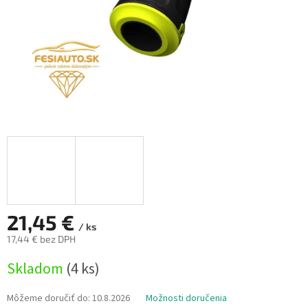
21,45 €
/ ks
17,44 € bez DPH
Jednotková
Skladom
(4 ks)
cena:
Môžeme doručiť do:
10.8.2026
Možnosti doručenia