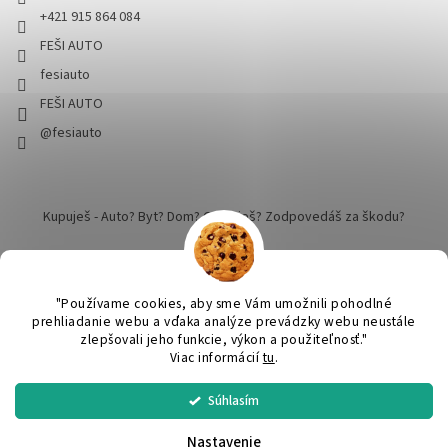
+421 915 864 084
FEŠI AUTO
fesiauto
FEŠI AUTO
@fesiauto
Kupuješ - Auto? Byt? Dom? Cestuješ? Zodpovedáš za škodu?
"Používame cookies, aby sme Vám umožnili pohodlné
prehliadanie webu a vďaka analýze prevádzky webu neustále
zlepšovali jeho funkcie, výkon a použiteľnosť."
Vytvoril Shoptet
Viac informácií
tu
.
Súhlasím
SPRACUJEME a ODOŠLEME do 24 hodín v pracovný deň. Praktický
Copyright 2026
FEŠI AUTO - pekné robíme dokonalým
. Všetky
DARČEK ku KAŽDEJ objednávke nad 50€. Nákup nad 60€ DOPRAVA
práva vyhradené.
Upraviť nastavenie cookies
cez SPS balíkovo ZADARMO.
Nastavenie