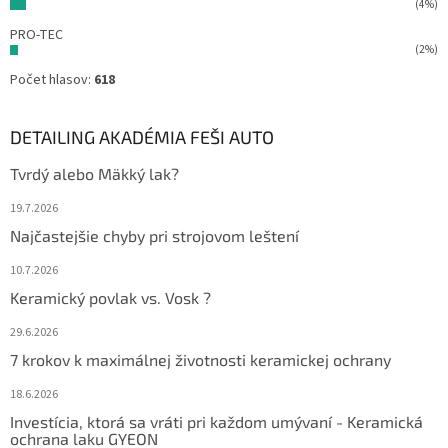
(4%)
PRO-TEC
(2%)
Počet hlasov:
618
DETAILING AKADÉMIA FEŠI AUTO
Tvrdý alebo Mäkký lak?
19.7.2026
Najčastejšie chyby pri strojovom leštení
10.7.2026
Keramický povlak vs. Vosk ?
29.6.2026
7 krokov k maximálnej životnosti keramickej ochrany
18.6.2026
Investícia, ktorá sa vráti pri každom umývaní - Keramická
ochrana laku GYEON