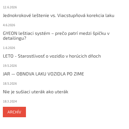
12.6.2026
Jednokrokové leštenie vs. Viacstupňová korekcia laku
4.6.2026
GYEON leštiaci systém – prečo patrí medzi špičku v
detailingu?
1.6.2026
LETO - Starostlivosť o vozidlo v horúcich dňoch
19.5.2026
JAR — OBNOVA LAKU VOZIDLA PO ZIME
18.5.2026
Nie je sušiaci uterák ako uterák
18.3.2024
ARCHÍV