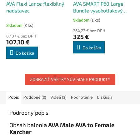
AVA Flexi Lance flexibilný
AVA SMART P60 Large
nadstavec
Bundle vysokotlakový
čistič
Skladom
(1 ks)
Priemerné
Skladom
(3 ks)
hodnotenie
264,23 € bez DPH
produktu
325 €
87,07 € bez DPH
je
107,10 €
5,0
Do košíka
z
Do košíka
5
hviezdičiek.
ZOBRAZIŤ VŠETKY SÚVISIACE PRODUKTY
Popis
Podobné (9)
Videá (3)
Hodnotenie
Diskusia
Podrobný popis
Obsah balenia
AVA Male AVA to Female
Karcher