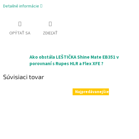
Detailné informácie
OPÝTAŤ SA
ZDIEĽAŤ
Ako obstála LEŠTIČKA Shine Mate EB351 v
porovnaní s Rupes HLR a Flex XFE ?
Súvisiaci tovar
Najpredávanejšie