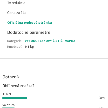
1x redukcia
Cena za 1ks
Oficiálna webová stránka
Dodatočné parametre
Kategória
:
VYSOKOTLAKOVÝ ČISTIČ - VAPKA
Hmotnosť
:
0.1 kg
Z
á
p
ä
Dotazník
t
Obľúbená značka?
i
e
TENZI
(26%)
ValetPro