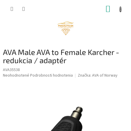
Prejsť
NÁKUP
na
obsah
KOŠÍK
AVA Male AVA to Female Karcher -
redukcia / adaptér
AVA35538
Priemerné
Neohodnotené
Podrobnosti hodnotenia
Značka:
AVA of Norway
hodnotenie
produktu
je
0,0
z
5
hviezdičiek.