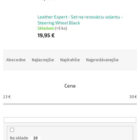
Leather Expert - Set na renováciu volantu -
Steering Wheel Black
Skladom
(>5 ks)
19,95 €
R
a
Abecedne
Najlacnejšie
Najdrahšie
Najpredávanejšie
d
e
n
Cena
i
e
13
€
30
€
p
r
o
d
u
k
Na sklade
20