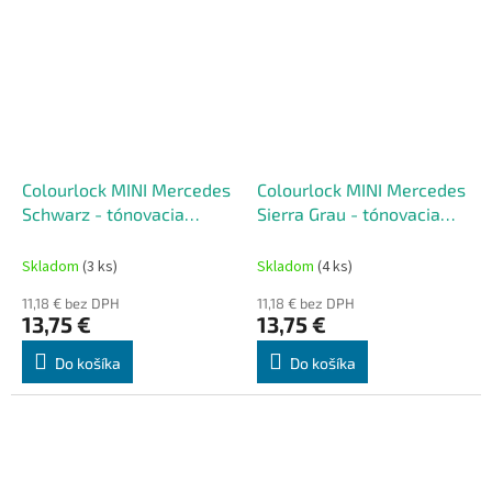
Colourlock MINI Mercedes
Colourlock MINI Mercedes
Schwarz - tónovacia
Sierra Grau - tónovacia
súprava na renováciu kože
súprava na renováciu kože
50 ml
50 ml
Skladom
(3 ks)
Skladom
(4 ks)
11,18 € bez DPH
11,18 € bez DPH
13,75 €
13,75 €
Do košíka
Do košíka