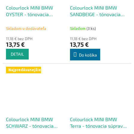
Colourlock MINI BMW
Colourlock MINI BMW
OYSTER - tónovacia
SANDBEIGE - tónovacia
súprava na renováciu kože
súprava na renováciu kože
50 ml
50 ml
Skladom u dodávateľa
Skladom
(3 ks)
11,18 € bez DPH
11,18 € bez DPH
13,75 €
13,75 €
DETAIL
Do košíka
Najpredávanejšie
Colourlock MINI BMW
Colourlock MINI BMW
SCHWARZ - tónovacia
Terra - tónovacia súprava
súprava na renováciu kože
na renováciu kože 50 ml