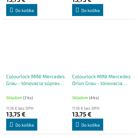
Do košíka
Do košíka
Colourlock MINI Mercedes
Colourlock MINI Mercedes
Grau - tónovacia súprava
Orion Grau - tónovacia
na renováciu kože 50 ml
súprava na renováciu kože
50 ml
Skladom
(3 ks)
Skladom
(4 ks)
11,18 € bez DPH
11,18 € bez DPH
13,75 €
13,75 €
Do košíka
Do košíka