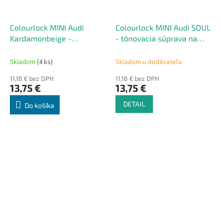
Colourlock MINI Audi
Colourlock MINI Audi SOUL
Kardamonbeige -
- tónovacia súprava na
tónovacia súprava na
renováciu kože 50 ml
renováciu kože 50 ml
Skladom
(4 ks)
Skladom u dodávateľa
11,18 € bez DPH
11,18 € bez DPH
13,75 €
13,75 €
DETAIL
Do košíka