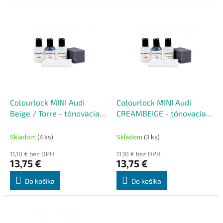
V
ý
p
i
s
p
r
o
d
Colourlock MINI Audi
Colourlock MINI Audi
u
Beige / Torre - tónovacia
CREAMBEIGE - tónovacia
k
súprava na renováciu kože
súprava na renováciu kože
t
50 ml
50 ml
Skladom
(4 ks)
Skladom
(3 ks)
o
11,18 € bez DPH
11,18 € bez DPH
v
13,75 €
13,75 €
Do košíka
Do košíka