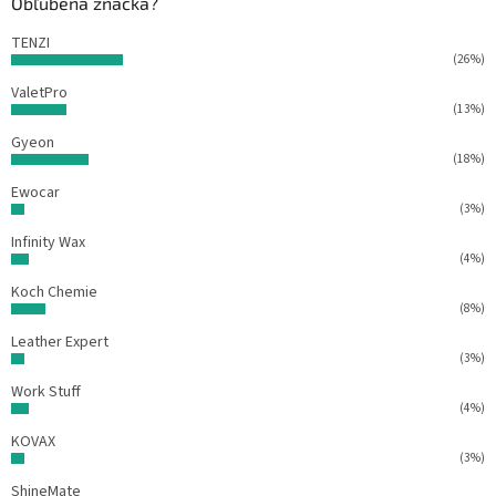
Obľúbená značka?
v
i
k
e
TENZI
y
(26%)
v
ý
ValetPro
p
(13%)
i
Gyeon
s
(18%)
u
Ewocar
(3%)
Infinity Wax
(4%)
Koch Chemie
(8%)
Leather Expert
(3%)
Work Stuff
(4%)
KOVAX
(3%)
ShineMate