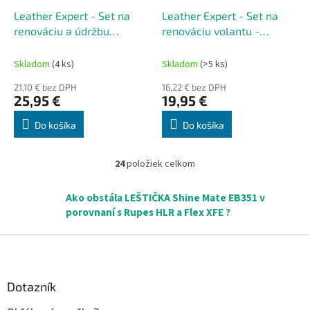
Leather Expert - Set na
Leather Expert - Set na
renováciu a údržbu
renováciu volantu -
volantu - Leather Steering
Steering Wheel Black
Wheel Care and Repair Kit
Skladom
(4 ks)
Skladom
(>5 ks)
- Black Matte
21,10 € bez DPH
16,22 € bez DPH
25,95 €
19,95 €
Do košíka
Do košíka
24
položiek celkom
O
v
l
Ako obstála LEŠTIČKA Shine Mate EB351 v
á
porovnaní s Rupes HLR a Flex XFE ?
d
a
Z
c
á
i
p
e
ä
Dotazník
p
r
t