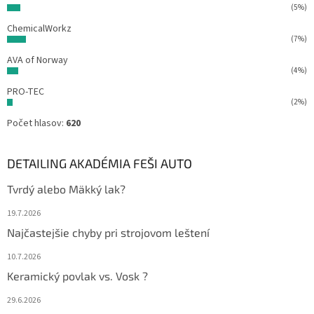
(5%)
ChemicalWorkz
(7%)
AVA of Norway
(4%)
PRO-TEC
(2%)
Počet hlasov:
620
DETAILING AKADÉMIA FEŠI AUTO
Tvrdý alebo Mäkký lak?
19.7.2026
Najčastejšie chyby pri strojovom leštení
10.7.2026
Keramický povlak vs. Vosk ?
29.6.2026