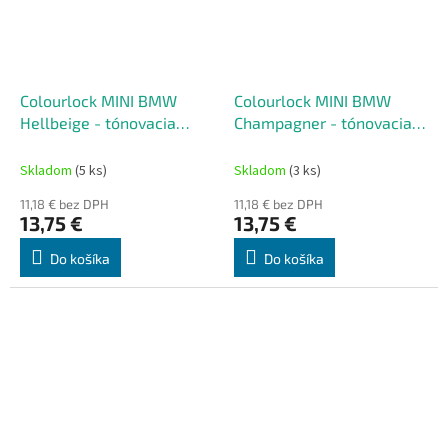
Colourlock MINI BMW
Colourlock MINI BMW
Hellbeige - tónovacia
Champagner - tónovacia
súprava na renováciu kože
súprava na renováciu kože
50 ml
50 ml
Skladom
(5 ks)
Skladom
(3 ks)
11,18 € bez DPH
11,18 € bez DPH
13,75 €
13,75 €
Do košíka
Do košíka