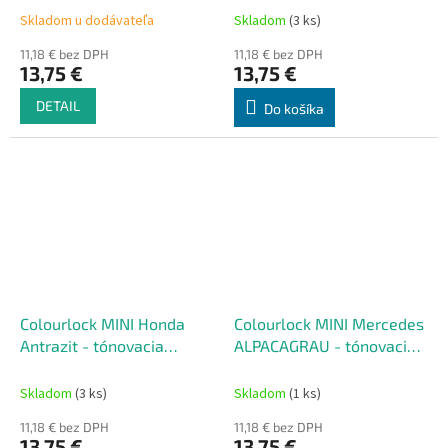
50 ml
Skladom u dodávateľa
Skladom
(3 ks)
11,18 € bez DPH
11,18 € bez DPH
13,75 €
13,75 €
DETAIL
Do košíka
Colourlock MINI Honda
Colourlock MINI Mercedes
Antrazit - tónovacia
ALPACAGRAU - tónovacia
súprava na renováciu kože
súprava na renováciu kože
50 ml
50 ml
Skladom
(3 ks)
Skladom
(1 ks)
11,18 € bez DPH
11,18 € bez DPH
13,75 €
13,75 €