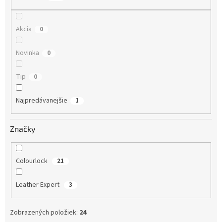
t
o
v
Akcia
0
Novinka
0
Tip
0
Najpredávanejšie
1
Značky
Colourlock
21
Leather Expert
3
Zobrazených položiek:
24