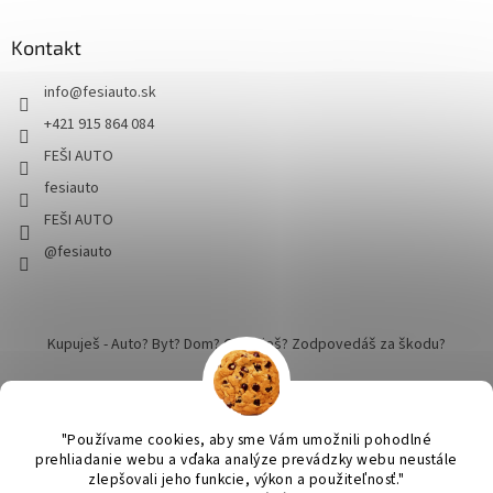
Kontakt
info
@
fesiauto.sk
+421 915 864 084
FEŠI AUTO
fesiauto
FEŠI AUTO
@fesiauto
Kupuješ - Auto? Byt? Dom? Cestuješ? Zodpovedáš za škodu?
"Používame cookies, aby sme Vám umožnili pohodlné
prehliadanie webu a vďaka analýze prevádzky webu neustále
zlepšovali jeho funkcie, výkon a použiteľnosť."
Vytvoril Shoptet