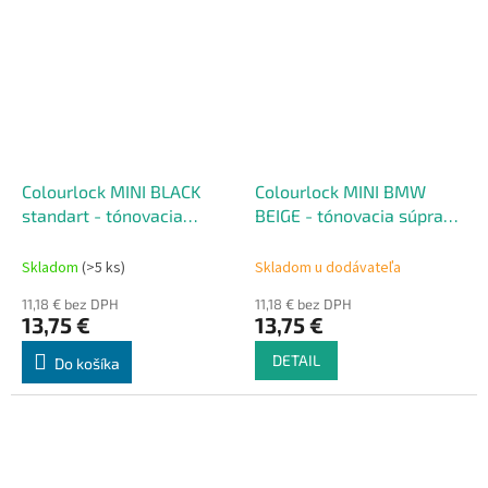
Colourlock MINI BLACK
Colourlock MINI BMW
standart - tónovacia
BEIGE - tónovacia súprava
súprava na renováciu kože
na renováciu kože 50 ml
50 ml
Skladom
(>5 ks)
Skladom u dodávateľa
11,18 € bez DPH
11,18 € bez DPH
13,75 €
13,75 €
DETAIL
Do košíka