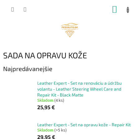
Prejsť
NÁKUP
na
obsah
KOŠÍK
SADA NA OPRAVU KOŽE
Najpredávanejšie
Leather Expert - Set na renováciu a údržbu
volantu - Leather Steering Wheel Care and
Repair Kit - Black Matte
Skladom
(4 ks)
25,95 €
Leather Expert - Set na opravu kože - Repair Kit
Skladom
(>5 ks)
29,95 €