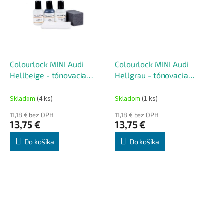
Colourlock MINI Audi
Colourlock MINI Audi
Hellbeige - tónovacia
Hellgrau - tónovacia
súprava na renováciu kože
súprava na renováciu kože
50 ml
50 ml
Skladom
(4 ks)
Skladom
(1 ks)
11,18 € bez DPH
11,18 € bez DPH
13,75 €
13,75 €
Do košíka
Do košíka