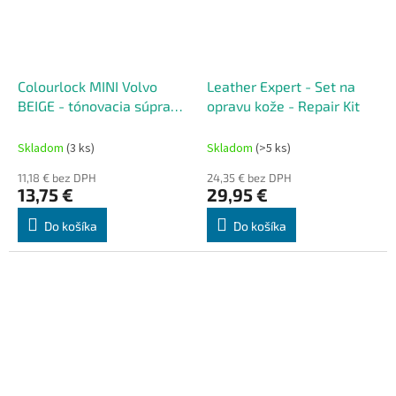
Colourlock MINI Volvo
Leather Expert - Set na
BEIGE - tónovacia súprava
opravu kože - Repair Kit
na renováciu kože 50 ml
Skladom
(3 ks)
Skladom
(>5 ks)
11,18 € bez DPH
24,35 € bez DPH
13,75 €
29,95 €
Do košíka
Do košíka