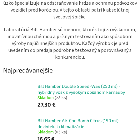
úzko špecializuje na odstraňovanie hrdze a ochranu podvozkov
vozidiel pred koróziou. V tejto oblasti patrí k absolútnej
svetovej špičke.
Laboratóriá Bilt Hamber sú menom, ktoré stojí za výskumom,
inovatívnou chémiou a prísnym testovaním ako spôsobom
výroby najúčinnejších produktov. Každý výrobok je pred
uvedením do predaja podrobne testovaný a porovnávaný s
konkurenciou.
Najpredávanejšie
Bilt Hamber Double Speed-Wax (250 ml) -
hybridný vosk s vysokým obsahom karnauby
Skladom
(>5 ks)
27,30 €
Bilt Hamber Air-Con Bomb Citrus (150 ml) -
dezinfekcia klimatizácie
Skladom
(>5 ks)
16,65 €