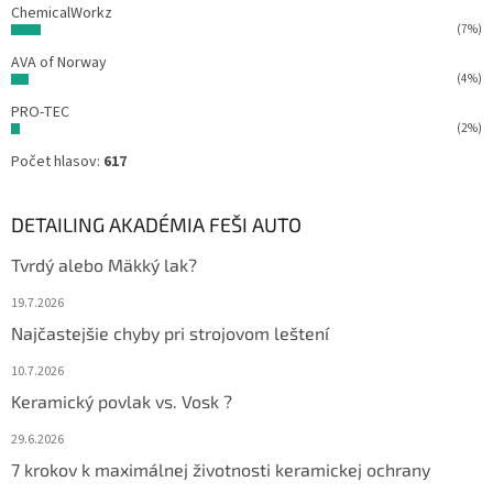
ChemicalWorkz
(7%)
AVA of Norway
(4%)
PRO-TEC
(2%)
Počet hlasov:
617
DETAILING AKADÉMIA FEŠI AUTO
Tvrdý alebo Mäkký lak?
19.7.2026
Najčastejšie chyby pri strojovom leštení
10.7.2026
Keramický povlak vs. Vosk ?
29.6.2026
7 krokov k maximálnej životnosti keramickej ochrany