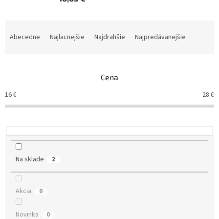
R
a
Abecedne
Najlacnejšie
Najdrahšie
Najpredávanejšie
d
e
n
Cena
i
e
16
€
28
€
p
r
o
d
u
k
Na sklade
2
t
o
v
Akcia
0
Novinka
0