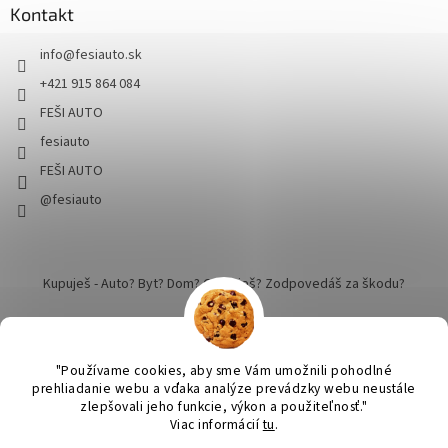
Kontakt
info
@
fesiauto.sk
+421 915 864 084
FEŠI AUTO
fesiauto
FEŠI AUTO
@fesiauto
Kupuješ - Auto? Byt? Dom? Cestuješ? Zodpovedáš za škodu?
"Používame cookies, aby sme Vám umožnili pohodlné
prehliadanie webu a vďaka analýze prevádzky webu neustále
zlepšovali jeho funkcie, výkon a použiteľnosť."
Vytvoril Shoptet
Viac informácií
tu
.