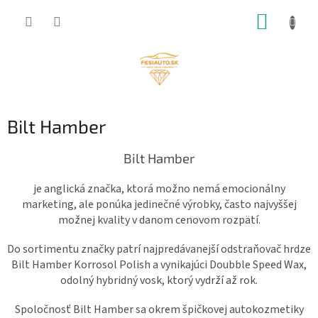
Prejsť
NÁKUP
na
obsah
KOŠÍK
Bilt Hamber
Bilt Hamber
je anglická značka, ktorá možno nemá emocionálny
marketing, ale ponúka jedinečné výrobky, často najvyššej
možnej kvality v danom cenovom rozpätí.
Do sortimentu značky patrí najpredávanejší odstraňovač hrdze
Bilt Hamber Korrosol Polish a vynikajúci Doubble Speed Wax,
odolný hybridný vosk, ktorý vydrží až rok.
Spoločnosť Bilt Hamber sa okrem špičkovej autokozmetiky