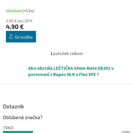
k
proti zahmlievaniu
t
Skladom
(>5 ks)
o
3,98 € bez DPH
v
4,90 €
Do košíka
1
položiek celkom
O
v
l
Ako obstála LEŠTIČKA Shine Mate EB351 v
á
porovnaní s Rupes HLR a Flex XFE ?
d
a
Z
c
á
i
p
e
ä
Dotazník
p
r
t
Obľúbená značka?
v
i
k
e
TENZI
y
(26%)