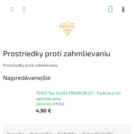
Prejsť
NÁKUP
na
obsah
KOŠÍK
Prostriedky proti zahmlievaniu
Prostriedky proti zahmlievaniu.
Najpredávanejšie
TENZI Top GLASS PREMIUM GT - funkcia proti
zahmlievaniu
Skladom
(>5 ks)
4,90 €
R
a