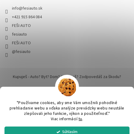
info
@
fesiauto.sk
+421 915 864 084
FEŠI AUTO
fesiauto
FEŠI AUTO
@fesiauto
Kupuješ - Auto? Byt? Dom? Cestuješ? Zodpovedáš za škodu?
"Používame cookies, aby sme Vám umožnili pohodlné
prehliadanie webu a vďaka analýze prevádzky webu neustále
zlepšovali jeho funkcie, výkon a použiteľnosť."
Vytvoril Shoptet
Viac informácií
tu
.
Súhlasím
SPRACUJEME a ODOŠLEME do 24 hodín v pracovný deň. Praktický
Copyright 2026
FEŠI AUTO - pekné robíme dokonalým
. Všetky