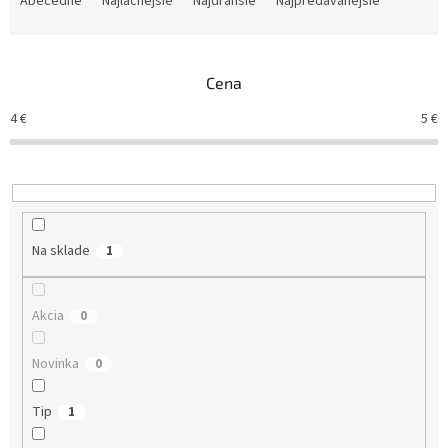
Abecedne
Najlacnejšie
Najdrahšie
Najpredávanejšie
d
e
n
Cena
i
e
4
€
5
€
p
r
o
d
u
k
Na sklade
1
t
o
v
Akcia
0
Novinka
0
Tip
1