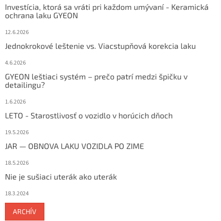
Investícia, ktorá sa vráti pri každom umývaní - Keramická
ochrana laku GYEON
12.6.2026
Jednokrokové leštenie vs. Viacstupňová korekcia laku
4.6.2026
GYEON leštiaci systém – prečo patrí medzi špičku v
detailingu?
1.6.2026
LETO - Starostlivosť o vozidlo v horúcich dňoch
19.5.2026
JAR — OBNOVA LAKU VOZIDLA PO ZIME
18.5.2026
Nie je sušiaci uterák ako uterák
18.3.2024
ARCHÍV