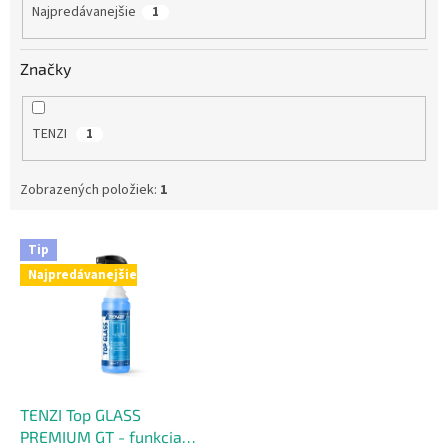
Najpredávanejšie
1
Značky
TENZI
1
Zobrazených položiek:
1
V
Tip
ý
Najpredávanejšie
p
i
s
p
r
o
d
TENZI Top GLASS
u
PREMIUM GT - funkcia