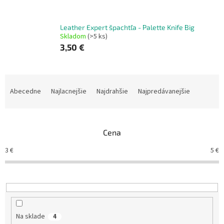
Leather Expert špachtľa - Palette Knife Big
Skladom
(>5 ks)
3,50 €
R
a
Abecedne
Najlacnejšie
Najdrahšie
Najpredávanejšie
d
e
n
Cena
i
e
3
€
5
€
p
r
o
d
u
k
Na sklade
4
t