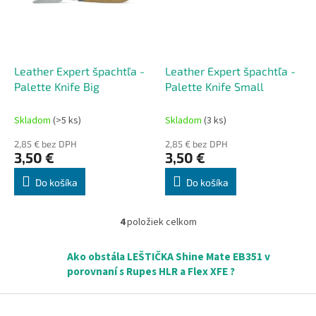
Leather Expert špachtľa -
Leather Expert špachtľa -
Palette Knife Big
Palette Knife Small
Skladom
(>5 ks)
Skladom
(3 ks)
2,85 € bez DPH
2,85 € bez DPH
3,50 €
3,50 €
Do košíka
Do košíka
4
položiek celkom
O
v
l
Ako obstála LEŠTIČKA Shine Mate EB351 v
á
porovnaní s Rupes HLR a Flex XFE ?
d
a
Z
c
á