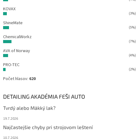
KOVAX
(3%)
ShineMate
(5%)
ChemicalWorkz
(7%)
AVA of Norway
(4%)
PRO-TEC
(2%)
Počet hlasov:
620
DETAILING AKADÉMIA FEŠI AUTO
Tvrdý alebo Mäkký lak?
19.7.2026
Najčastejšie chyby pri strojovom leštení
10.7.2026