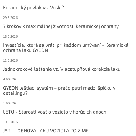
Keramický povlak vs. Vosk ?
29.6.2026
7 krokov k maximálnej životnosti keramickej ochrany
18.6.2026
Investícia, ktorá sa vráti pri každom umývaní - Keramická
ochrana laku GYEON
12.6.2026
Jednokrokové leštenie vs. Viacstupňová korekcia laku
4.6.2026
GYEON leštiaci systém – prečo patrí medzi špičku v
detailingu?
1.6.2026
LETO - Starostlivosť o vozidlo v horúcich dňoch
19.5.2026
JAR — OBNOVA LAKU VOZIDLA PO ZIME