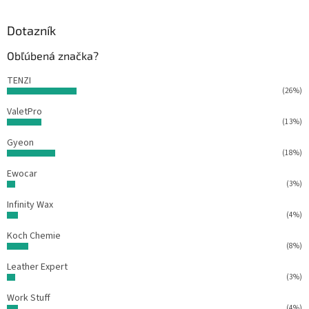
i
p
e
ä
Dotazník
p
r
t
Obľúbená značka?
v
i
k
e
TENZI
y
(26%)
v
ý
ValetPro
p
(13%)
i
Gyeon
s
(18%)
u
Ewocar
(3%)
Infinity Wax
(4%)
Koch Chemie
(8%)
Leather Expert
(3%)
Work Stuff
(4%)