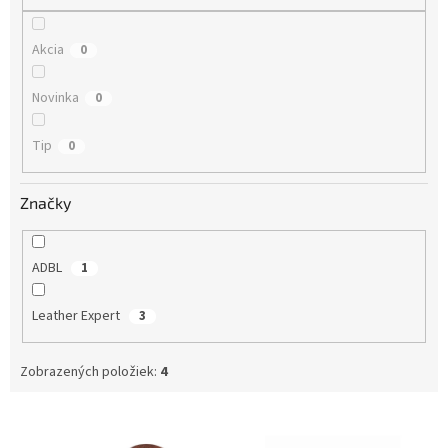
o
v
Akcia
0
Novinka
0
Tip
0
Značky
ADBL
1
Leather Expert
3
Zobrazených položiek:
4
V
ý