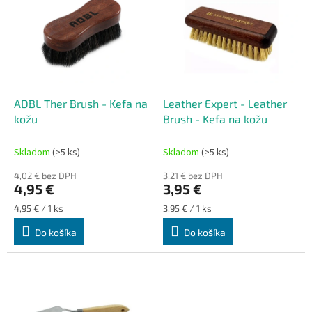
p
i
s
p
r
o
d
ADBL Ther Brush - Kefa na
Leather Expert - Leather
u
kožu
Brush - Kefa na kožu
k
t
Skladom
(>5 ks)
Skladom
(>5 ks)
o
4,02 € bez DPH
3,21 € bez DPH
v
4,95 €
3,95 €
Jednotková
Jednotková
4,95 € / 1 ks
3,95 € / 1 ks
cena:
cena:
Do košíka
Do košíka