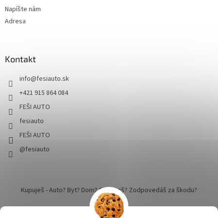
Napíšte nám
Adresa
Kontakt
info
@
fesiauto.sk
+421 915 864 084
FEŠI AUTO
fesiauto
FEŠI AUTO
@fesiauto
Kupuješ - Auto? Byt? Dom? Cestuješ? Zodpovedáš za škodu?