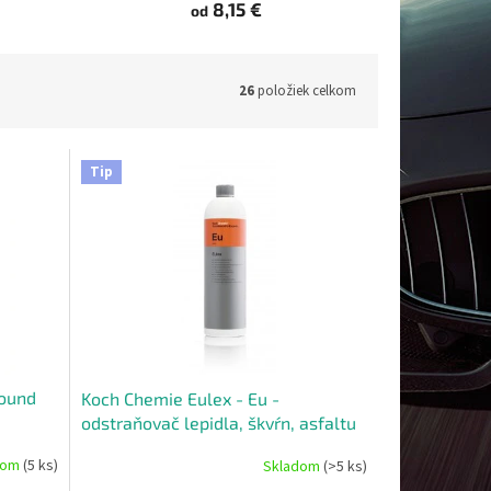
8,15 €
od
26
položiek celkom
Tip
round
Koch Chemie Eulex - Eu -
odstraňovač lepidla, škvŕn, asfaltu
1L
dom
(5 ks)
Skladom
(>5 ks)