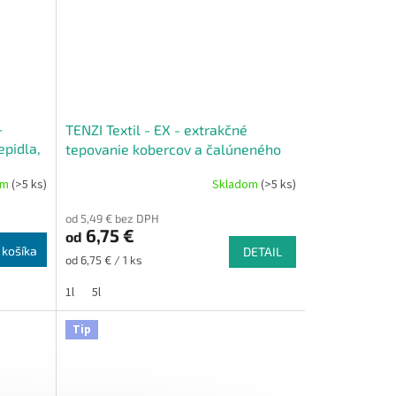
–
TENZI Textil - EX - extrakčné
epidla,
tepovanie kobercov a čalúneného
nábytku
om
(>5 ks)
Skladom
(>5 ks)
Priemerné
hodnotenie
od 5,49 € bez DPH
produktu
6,75 €
od
je
 košíka
DETAIL
5,0
Jednotková
od 6,75 € / 1 ks
z
cena:
5
1l
5l
hviezdičiek.
Tip