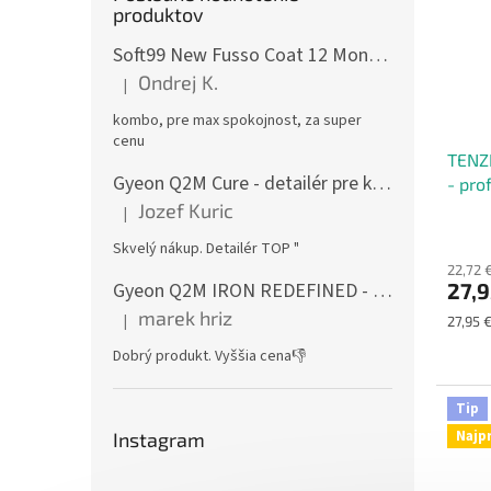
produktov
Soft99 New Fusso Coat 12 Months Wax Light 200 g - syntetický vosk + Fusso Coat Speed&Barrier 500 ml - syntetický vosk
Ondrej K.
|
Hodnotenie produktu je 5 z 5 hviezdičiek.
kombo, pre max spokojnost, za super
cenu
TENZI
Gyeon Q2M Cure - detailér pre keramické ochrany s prímesou SiO2
- pro
konve
Jozef Kuric
|
Hodnotenie produktu je 5 z 5 hviezdičiek.
Skvelý nákup. Detailér TOP "
22,72 
27,9
Gyeon Q2M IRON REDEFINED - odstraňovač vzdušnej hrdze
marek hriz
|
Jednot
27,95 €
Hodnotenie produktu je 5 z 5 hviezdičiek.
cena:
Dobrý produkt. Vyššia cena👎
Tip
Najp
Instagram