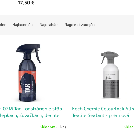
12,50 €
dne
Najlacnejšie
Najdrahšie
Najpredávanejšie
 Q2M Tar - odstránenie stôp
Koch Chemie Colourlock All
lepkách, žuvačkách, dechte,
Textile Sealant - prémiová
tu.
konzervácia textílií 500ml
Skladom
(3 ks)
Skla
erné
tenie