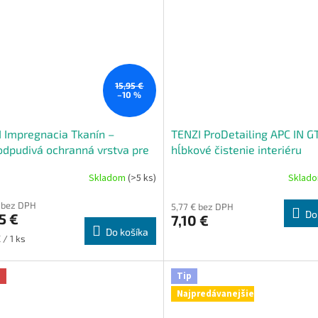
15,95 €
–10 %
 Impregnacia Tkanín –
TENZI ProDetailing APC IN GT
dpudivá ochranná vrstva pre
hĺbkové čistenie interiéru
ny
Skladom
(>5 ks)
Sklad
€ bez DPH
5,77 € bez DPH
Do
5 €
7,10 €
Do košíka
ková
 / 1 ks
a
Tip
Najpredávanejšie