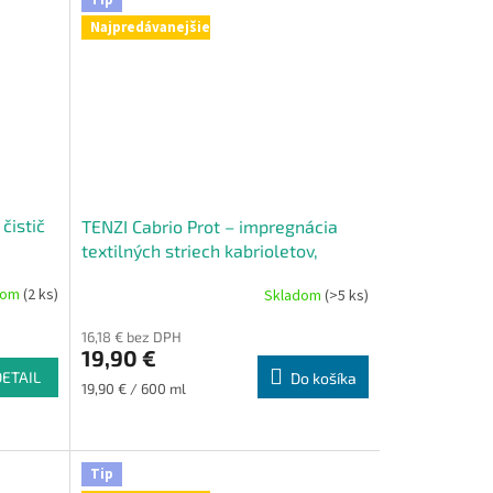
Najpredávanejšie
čistič
TENZI Cabrio Prot – impregnácia
textilných striech kabrioletov,
plachiet, textílií
dom
(2 ks)
Skladom
(>5 ks)
Priemerné
hodnotenie
16,18 € bez DPH
produktu
19,90 €
je
DETAIL
Do košíka
5,0
Jednotková
19,90 € / 600 ml
z
cena:
5
hviezdičiek.
Tip