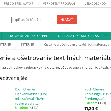
PREČO S FEŠI AUTO ?
VERNOSTNÝ PROGRAM
VEĽKOOBCHOD
HĽADAŤ
RENOVÁCIA LAK - SKLO - PPF
OCHRANA LAK - SKLO - PLAST - PPF
INTERIÉR
INTERIÉR
Čistenie a ošetrovanie textilných materiálov
enie a ošetrovanie textilných materiál
t prostriedkov a prípravkov na čistenie, ošetrovanie a impregnáciu textilný
edávanejšie
Koch Chemie
Koch Chemie
Fleckenwasser (Fw) -
Vorreiniger B (Vb
odstraňovač škvŕn
Predumývač
Skladom
(3 ks)
vosku a asfaltu
Skladom
(>5 ks)
11,20 €