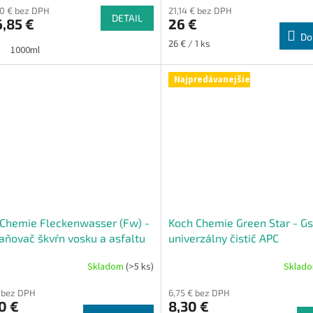
70 € bez DPH
21,14 € bez DPH
ktu
DETAIL
,85 €
26 €
Do
Jednotková
26 € / 1 ks
1000ml
cena:
ičiek.
Najpredávanejšie
Chemie Fleckenwasser (Fw) -
Koch Chemie Green Star - Gs
aňovač škvŕn vosku a asfaltu
univerzálny čistič APC
Skladom
(>5 ks)
Sklad
Priemerné
hodnotenie
€ bez DPH
6,75 € bez DPH
produktu
0 €
8,30 €
je