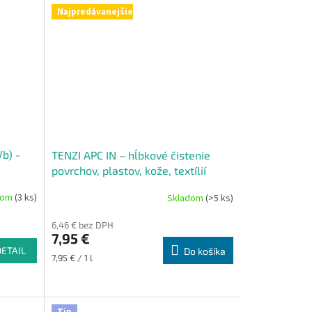
Najpredávanejšie
b) -
TENZI APC IN – hĺbkové čistenie
povrchov, plastov, kože, textílií
dom
(3 ks)
Skladom
(>5 ks)
Priemerné
hodnotenie
6,46 € bez DPH
produktu
7,95 €
je
DETAIL
Do košíka
5,0
Jednotková
7,95 € / 1 l
z
cena:
5
hviezdičiek.
Tip