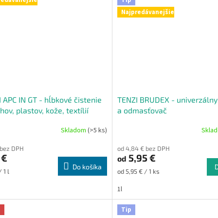
Najpredávanejšie
 APC IN GT - hĺbkové čistenie
TENZI BRUDEX - univerzálny 
hov, plastov, kože, textílií
a odmasťovač
Skladom
(>5 ks)
Skla
erné
Priemerné
tenie
hodnotenie
 bez DPH
od 4,84 € bez DPH
ktu
produktu
 €
5,95 €
od
je
Do košíka
5,0
ková
Jednotková
 1 l
od 5,95 € / 1 ks
z
cena:
5
1l
ičiek.
hviezdičiek.
a
Tip