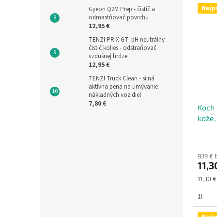
Najp
Gyeon Q2M Prep - čistič a
odmastňovač povrchu
12,95 €
TENZI PRIX GT- pH neutrálny
čistič kolies - odstraňovač
vzdušnej hrdze
12,95 €
TENZI Truck Clean - silná
aktívna pena na umývanie
nákladných vozidiel
7,80 €
Koch 
kože,
9,19 €
11,3
Jednot
11,30 €
cena:
1l
Najp