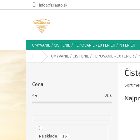
Prejsť
info@fesiauto.sk
na
obsah
UMÝVANIE / ČISTENIE / TEPOVANIE - EXTERIÉR / INTERIÉR
Domov
UMÝVANIE / ČISTENIE / TEPOVANIE - EXTERIÉR / 
B
Čist
o
č
Cena
Sortimen
n
ý
4
€
91
€
Najpr
p
a
n
e
l
Na sklade
26