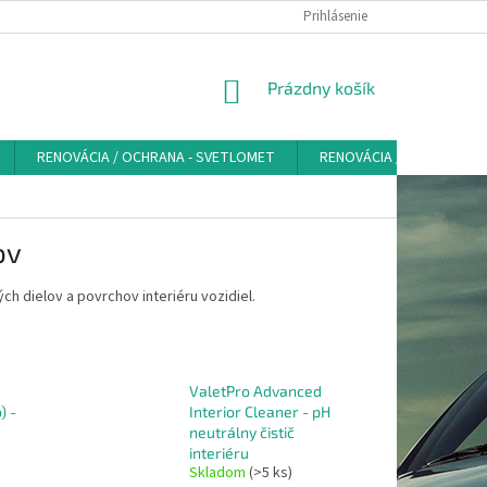
VŠEOBECNÉ OBCHODNÉ PODMIENKY - SPOTREBITEĽ
Prihlásenie
PRAVIDLÁ SPRAC
NÁKUPNÝ
Prázdny košík
KOŠÍK
RENOVÁCIA / OCHRANA - SVETLOMET
RENOVÁCIA / OCHRANA K
ov
ch dielov a povrchov interiéru vozidiel.
ValetPro Advanced
) -
Interior Cleaner - pH
neutrálny čistič
interiéru
Skladom
(>5 ks)