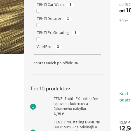
TENZI Car Wash
od 13,
8
produ
16
od
je
5,0
TENZI Detailer
1
500ml
z
5
TENZI ProDetailing
hviezd
3
ValetPro
3
Zobrazených položiek:
26
Top 10 produktov
Koch 
TENZI Textil - EX - extrakčné
odstr
tepovanie kobercov a
čalúneného nábytku
6,75 €
TENZI ProDetailing DIAMOND
10,16 
DROP 50ml - najodolnejší a
12,5