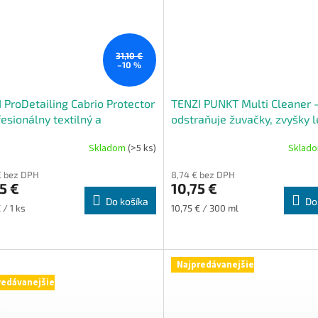
31,10 €
–10 %
 ProDetailing Cabrio Protector
TENZI PUNKT Multi Cleaner 
fesionálny textilný a
odstraňuje žuvačky, zvyšky l
rtibilný vrchný impregnátor
dechtu
Skladom
(>5 ks)
Sklad
Priemerné
hodnotenie
€ bez DPH
8,74 € bez DPH
produktu
5 €
10,75 €
je
Do košíka
Do
5,0
ková
Jednotková
 / 1 ks
10,75 € / 300 ml
z
cena:
5
hviezdičiek.
Najpredávanejšie
redávanejšie