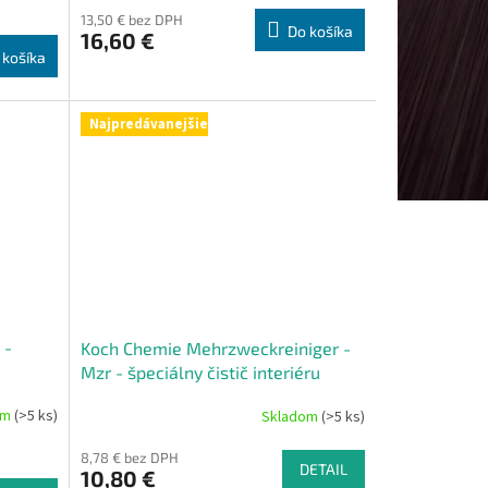
13,50 € bez DPH
Do košíka
16,60 €
 košíka
Najpredávanejšie
 -
Koch Chemie Mehrzweckreiniger -
Mzr - špeciálny čistič interiéru
om
(>5 ks)
Skladom
(>5 ks)
8,78 € bez DPH
DETAIL
10,80 €