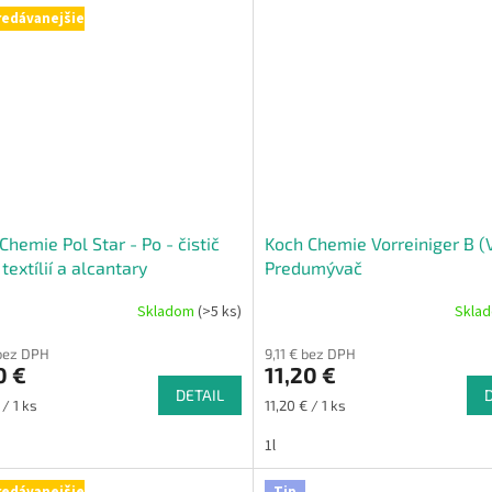
redávanejšie
Chemie Pol Star - Po - čistič
Koch Chemie Vorreiniger B (V
 textílií a alcantary
Predumývač
Skladom
(>5 ks)
Skla
 bez DPH
9,11 € bez DPH
0 €
11,20 €
DETAIL
ková
Jednotková
 / 1 ks
11,20 € / 1 ks
cena:
1l
redávanejšie
Tip