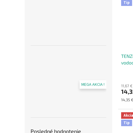
Tip
TENZI
vodoo
tkani
MEGA AKCIA !
11,67 
14,3
Jednot
14,35 €
cena:
Akci
Tip
Posledné hodnotenie