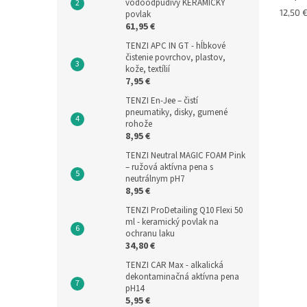
vodoodpudivý KERAMICKÝ
Jednot
12,50 €
povlak
cena:
61,95 €
TENZI APC IN GT - hĺbkové
čistenie povrchov, plastov,
kože, textílií
7,95 €
TENZI En-Jee – čistí
pneumatiky, disky, gumené
rohože
8,95 €
TENZI Neutral MAGIC FOAM Pink
– ružová aktívna pena s
neutrálnym pH7
8,95 €
TENZI ProDetailing Q10 Flexi 50
ml - keramický povlak na
ochranu laku
34,80 €
TENZI CAR Max - alkalická
dekontaminačná aktívna pena
pH14
5,95 €