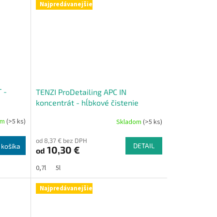
Najpredávanejšie
 -
TENZI ProDetailing APC IN
koncentrát - hĺbkové čistenie
interiéru
om
(>5 ks)
Skladom
(>5 ks)
od 8,37 € bez DPH
DETAIL
 košíka
10,30 €
od
0,7l
5l
Najpredávanejšie