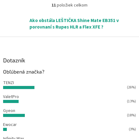
11
položiek celkom
O
v
l
Ako obstála LEŠTIČKA Shine Mate EB351 v
á
porovnaní s Rupes HLR a Flex XFE ?
d
a
Z
c
á
i
p
e
ä
Dotazník
p
r
t
Obľúbená značka?
v
i
k
e
TENZI
y
(26%)
v
ý
ValetPro
p
(13%)
i
Gyeon
s
(18%)
u
Ewocar
(3%)
Infinity Wax