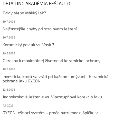
DETAILING AKADÉMIA FEŠI AUTO
Tvrdý alebo Mäkký lak?
19.7.2026
Najčastejšie chyby pri strojovom leštení
10.7.2026
Keramický povlak vs. Vosk ?
29.6.2026
7 krokov k maximálnej životnosti keramickej ochrany
18.6.2026
Investícia, ktorá sa vráti pri každom umývaní - Keramická
ochrana laku GYEON
12.6.2026
Jednokrokové leštenie vs. Viacstupňová korekcia laku
4.6.2026
GYEON leštiaci systém – prečo patrí medzi špičku v