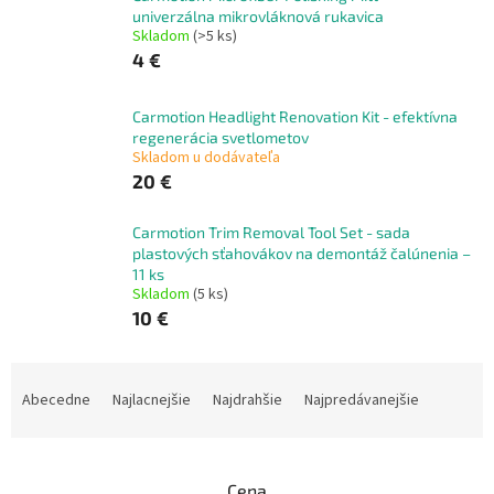
univerzálna mikrovláknová rukavica
Skladom
(>5 ks)
4 €
Carmotion Headlight Renovation Kit - efektívna
regenerácia svetlometov
Skladom u dodávateľa
20 €
Carmotion Trim Removal Tool Set - sada
plastových sťahovákov na demontáž čalúnenia –
11 ks
Skladom
(5 ks)
10 €
R
a
Abecedne
Najlacnejšie
Najdrahšie
Najpredávanejšie
d
e
n
Cena