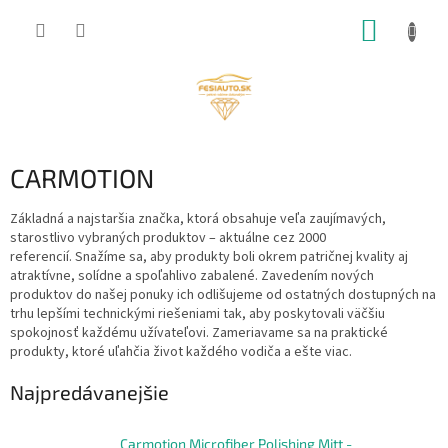
Prejsť
NÁKUP
na
obsah
KOŠÍK
CARMOTION
Základná a najstaršia značka, ktorá obsahuje veľa zaujímavých,
starostlivo vybraných produktov – aktuálne cez 2000
referencií.
Snažíme sa, aby produkty boli okrem patričnej kvality aj
atraktívne, solídne a spoľahlivo zabalené.
Zavedením nových
produktov do našej ponuky ich odlišujeme od ostatných dostupných na
trhu lepšími technickými riešeniami tak, aby poskytovali väčšiu
spokojnosť každému užívateľovi.
Zameriavame sa na praktické
produkty, ktoré uľahčia život každého vodiča a ešte viac.
Najpredávanejšie
Carmotion Microfiber Polishing Mitt -