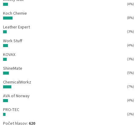
(4%)
Koch Chemie
(8%)
Leather Expert
(3%)
Work Stuff
(4%)
KOVAX
(3%)
ShineMate
(5%)
ChemicalWorkz
(7%)
AVA of Norway
(4%)
PRO-TEC
(2%)
Počet hlasov:
620