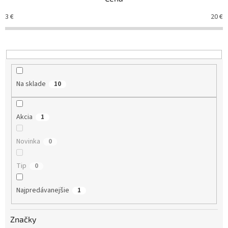
i
e
3
€
20
€
p
r
o
d
u
k
Na sklade
10
t
o
v
Akcia
1
Novinka
0
Tip
0
Najpredávanejšie
1
Značky