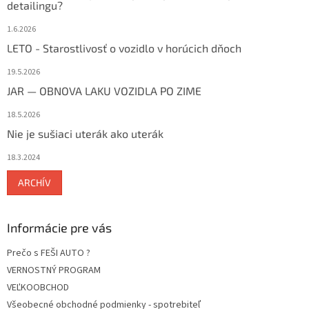
detailingu?
1.6.2026
LETO - Starostlivosť o vozidlo v horúcich dňoch
19.5.2026
JAR — OBNOVA LAKU VOZIDLA PO ZIME
18.5.2026
Nie je sušiaci uterák ako uterák
18.3.2024
ARCHÍV
Informácie pre vás
Prečo s FEŠI AUTO ?
VERNOSTNÝ PROGRAM
VEĽKOOBCHOD
Všeobecné obchodné podmienky - spotrebiteľ