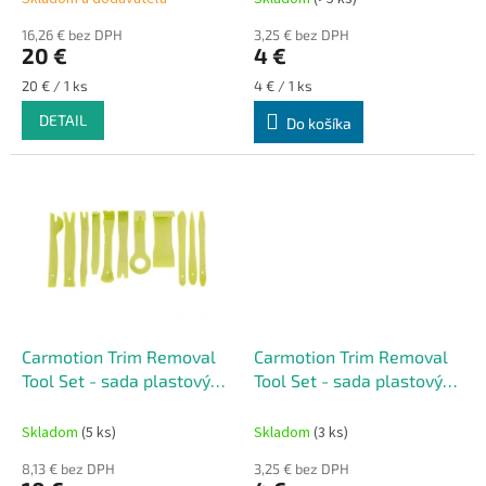
o
16,26 € bez DPH
3,25 € bez DPH
v
20 €
4 €
Jednotková
Jednotková
20 € / 1 ks
4 € / 1 ks
cena:
cena:
DETAIL
Do košíka
Carmotion Trim Removal
Carmotion Trim Removal
Tool Set - sada plastových
Tool Set - sada plastových
sťahovákov na demontáž
sťahovákov na demontáž
čalúnenia – 11 ks
čalúnenia – 5 ks
Skladom
(5 ks)
Skladom
(3 ks)
8,13 € bez DPH
3,25 € bez DPH