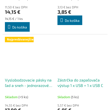
11,50 € bez DPH
3,13 € bez DPH
14,15 €
3,85 €
Jednotková
14,15 € / 1 ks
Do košíka
cena:
Do košíka
Najpredávanejšie
Vyslobodzovacie pásky na
Zástrčka do zapaľovača
ľad a sneh - jednorazové
výstup 1 x USB + 1 x USB C
10 ks
Skladom
(>5 ks)
Skladom
(5 ks)
14,55 € bez DPH
5,57 € bez DPH
17,90 €
6,85 €