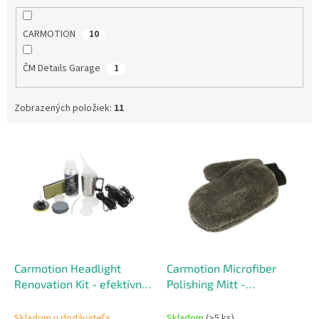
CARMOTION
10
ČM Details Garage
1
Zobrazených položiek:
11
V
ý
p
i
s
p
r
o
d
Carmotion Headlight
Carmotion Microfiber
u
Renovation Kit - efektívna
Polishing Mitt -
k
regenerácia svetlometov
univerzálna
t
mikrovláknová rukavica
Skladom u dodávateľa
Skladom
(>5 ks)