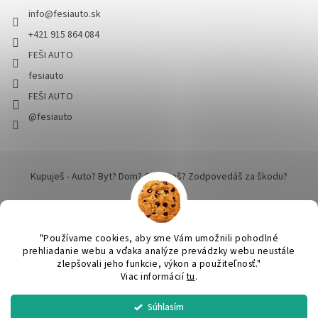
info
@
fesiauto.sk
+421 915 864 084
FEŠI AUTO
fesiauto
FEŠI AUTO
@fesiauto
Kupuješ - Auto? Byt? Dom? Cestuješ? Zodpovedáš za škodu?
"Používame cookies, aby sme Vám umožnili pohodlné
prehliadanie webu a vďaka analýze prevádzky webu neustále
zlepšovali jeho funkcie, výkon a použiteľnosť."
Vytvoril Shoptet
Viac informácií
tu
.
Súhlasím
SPRACUJEME a ODOŠLEME do 24 hodín v pracovný deň. Praktický
Copyright 2026
FEŠI AUTO - pekné robíme dokonalým
. Všetky