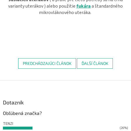
varianty uterákov ) alebo použitie
fukára
a štandardného
mikrovláknového uteráka.
PREDCHÁDZAJÚCI ČLÁNOK
ĎALŠÍ ČLÁNOK
Z
á
p
ä
Dotazník
t
Obľúbená značka?
i
e
TENZI
(26%)