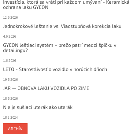
Investícia, ktorá sa vráti pri každom umývaní - Keramická
ochrana laku GYEON
12.6.2026
Jednokrokové leštenie vs. Viacstupňová korekcia laku
4.6.2026
GYEON leštiaci systém – prečo patrí medzi špičku v
detailingu?
1.6.2026
LETO - Starostlivosť o vozidlo v horúcich dňoch
19.5.2026
JAR — OBNOVA LAKU VOZIDLA PO ZIME
18.5.2026
Nie je sušiaci uterák ako uterák
18.3.2024
ARCHÍV