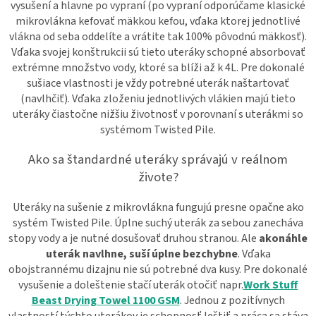
vysušení a hlavne po vypraní (po vypraní odporúčame klasické
mikrovlákna kefovať mäkkou kefou, vďaka ktorej jednotlivé
vlákna od seba oddelíte a vrátite tak 100% pôvodnú mäkkosť).
Vďaka svojej konštrukcii sú tieto uteráky schopné absorbovať
extrémne množstvo vody, ktoré sa blíži až k 4L. Pre dokonalé
sušiace vlastnosti je vždy potrebné uterák naštartovať
(navlhčiť). Vďaka zloženiu jednotlivých vlákien majú tieto
uteráky čiastočne nižšiu životnosť v porovnaní s uterákmi so
systémom Twisted Pile.
Ako sa štandardné uteráky správajú v reálnom
živote?
Uteráky na sušenie z mikrovlákna fungujú presne opačne ako
systém Twisted Pile. Úplne suchý uterák za sebou zanecháva
stopy vody a je nutné dosušovať druhou stranou. Ale
akonáhle
uterák navlhne, suší úplne bezchybne
. Vďaka
obojstrannému dizajnu nie sú potrebné dva kusy. Pre dokonalé
vysušenie a doleštenie stačí uterák otočiť napr.
Work Stuff
Beast Drying Towel 1100 GSM
. Jednou z pozitívnych