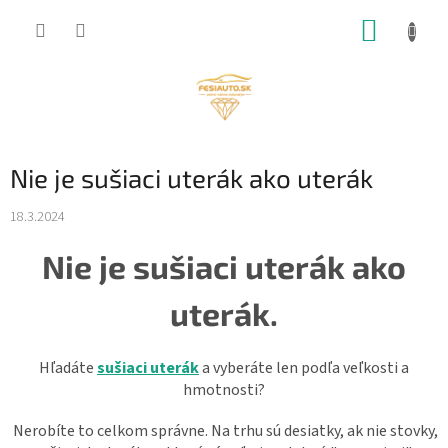
Prejsť
NÁKUP
na
obsah
KOŠÍK
Nie je sušiaci uterák ako uterák
18.3.2024
Nie je sušiaci uterák ako
uterák.
Hľadáte
sušiaci uterák
a vyberáte len podľa veľkosti a
hmotnosti?
Nerobíte to celkom správne. Na trhu sú desiatky, ak nie stovky,