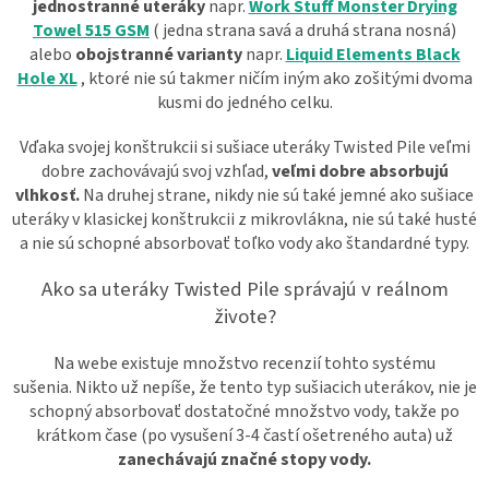
jednostranné uteráky
napr.
Work Stuff Monster Drying
Towel 515 GSM
( jedna strana savá a druhá strana nosná)
alebo
obojstranné varianty
napr.
Liquid Elements Black
Hole XL
,
ktoré nie sú takmer ničím iným ako zošitými dvoma
kusmi do jedného celku.
Vďaka svojej konštrukcii si sušiace uteráky Twisted Pile veľmi
dobre zachovávajú svoj vzhľad,
veľmi dobre absorbujú
vlhkosť.
Na druhej strane, nikdy nie sú také jemné ako sušiace
uteráky v klasickej konštrukcii z mikrovlákna, nie sú také husté
a nie sú schopné absorbovať toľko vody ako štandardné typy.
Ako sa uteráky Twisted Pile správajú v reálnom
živote?
Na webe existuje množstvo recenzií tohto systému
sušenia. Nikto už nepíše, že tento typ sušiacich uterákov, nie je
schopný absorbovať dostatočné množstvo vody, takže po
krátkom čase (po vysušení 3-4 častí ošetreného auta) už
zanechávajú značné stopy vody.