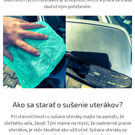
vlastností týchto uterákov je schopnosť leštiť a práca sa stáva
skutočným potešením.
Ako sa starať o sušenie uterákov?
Pri starostlivosti o sušiace uteráky majte na pamäti, že
všetkého veľa, škodí. Tým máme na mysli, že nadmerné pranie
uterákov, je skôr škodlivé ako užitočné. Sušiace uteráky sa