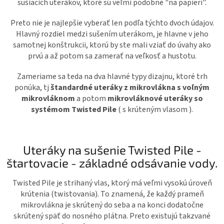
sušiacich uterákov, ktoré sú veľmi podobné "na papieri".
Preto nie je najlepšie vyberať len podľa týchto dvoch údajov.
Hlavný rozdiel medzi sušením uterákom, je hlavne v jeho
samotnej konštrukcii, ktorú by ste mali vziať do úvahy ako
prvú a až potom sa zamerať na veľkosť a hustotu.
Zameriame sa teda na dva hlavné typy dizajnu, ktoré trh
ponúka, tj
štandardné uteráky z mikrovlákna s voľným
mikrovláknom
a potom
mikrovláknové uteráky so
systémom Twisted Pile
(
s krúteným vlasom ).
Uteráky na sušenie Twisted Pile -
štartovacie - základné odsávanie vody.
Twisted Pile je strihaný vlas, ktorý má veľmi vysokú úroveň
krútenia
(twistovania)
. To znamená, že každý prameň
mikrovlákna je skrútený do seba a na konci dodatočne
skrútený späť do nosného plátna.
Preto existujú takzvané