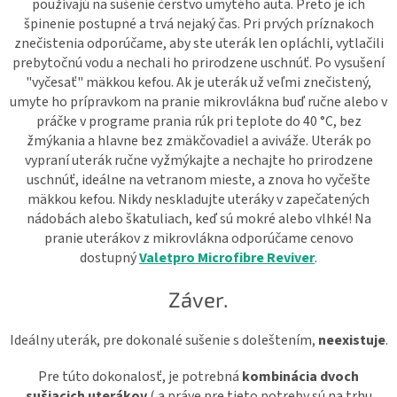
používajú na sušenie čerstvo umytého auta. Preto je ich
špinenie postupné a trvá nejaký čas. Pri prvých príznakoch
znečistenia odporúčame, aby ste uterák len opláchli, vytlačili
prebytočnú vodu a nechali ho prirodzene uschnúť. Po vysušení
"vyčesať" mäkkou kefou. Ak je uterák už veľmi znečistený,
umyte ho prípravkom na pranie mikrovlákna buď ručne alebo v
práčke v programe prania rúk pri teplote do 40 °C, bez
žmýkania a hlavne bez zmäkčovadiel a aviváže. Uterák po
vypraní uterák ručne vyžmýkajte a nechajte ho prirodzene
uschnúť, ideálne na vetranom mieste, a znova ho vyčešte
mäkkou kefou. Nikdy neskladujte uteráky v zapečatených
nádobách alebo škatuliach, keď sú mokré alebo vlhké! Na
pranie uterákov z mikrovlákna odporúčame cenovo
dostupný
Valetpro Microfibre Reviver
.
Záver.
Ideálny uterák, pre dokonalé sušenie s doleštením,
neexistuje
.
Pre túto dokonalosť, je potrebná
kombinácia dvoch
sušiacich uterákov
( a práve pre tieto potreby sú na trhu