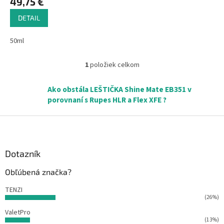
49,75 €
DETAIL
50ml
1
položiek celkom
O
v
l
Ako obstála LEŠTIČKA Shine Mate EB351 v
á
porovnaní s Rupes HLR a Flex XFE ?
d
a
Z
c
á
i
p
e
ä
Dotazník
p
r
t
Obľúbená značka?
v
i
k
e
TENZI
y
(26%)
v
ý
ValetPro
p
(13%)