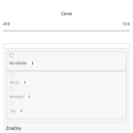
e
n
Cena
i
e
49
€
50
€
p
r
o
d
u
k
Na sklade
1
t
o
v
Akcia
0
Novinka
0
Tip
0
Značky