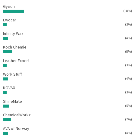
i
Gyeon
s
(18%)
u
Ewocar
(3%)
Infinity Wax
(4%)
Koch Chemie
(8%)
Leather Expert
(3%)
Work Stuff
(4%)
KOVAX
(3%)
ShineMate
(5%)
ChemicalWorkz
(7%)
AVA of Norway
(4%)