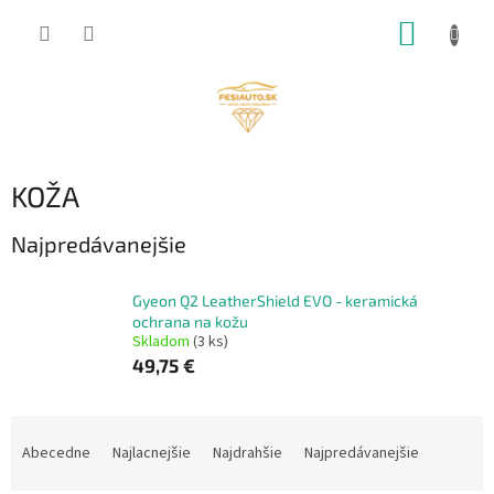
Prejsť
NÁKUP
na
obsah
KOŠÍK
KOŽA
Najpredávanejšie
Gyeon Q2 LeatherShield EVO - keramická
ochrana na kožu
Skladom
(3 ks)
49,75 €
R
a
Abecedne
Najlacnejšie
Najdrahšie
Najpredávanejšie
d