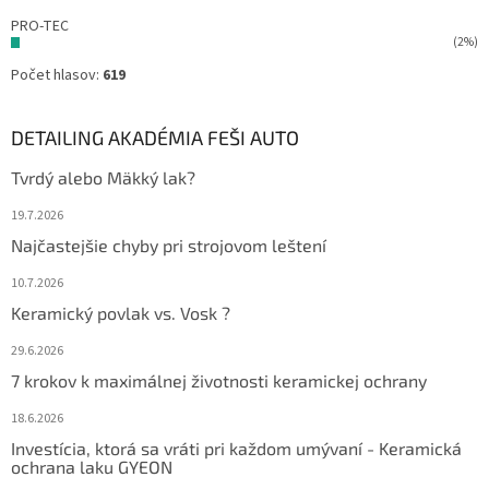
PRO-TEC
(2%)
Počet hlasov:
619
DETAILING AKADÉMIA FEŠI AUTO
Tvrdý alebo Mäkký lak?
19.7.2026
Najčastejšie chyby pri strojovom leštení
10.7.2026
Keramický povlak vs. Vosk ?
29.6.2026
7 krokov k maximálnej životnosti keramickej ochrany
18.6.2026
Investícia, ktorá sa vráti pri každom umývaní - Keramická
ochrana laku GYEON