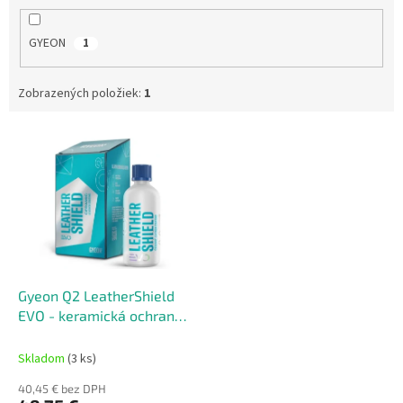
GYEON
1
Zobrazených položiek:
1
V
ý
p
i
s
p
r
o
d
Gyeon Q2 LeatherShield
u
EVO - keramická ochrana
k
na kožu
t
Skladom
(3 ks)
o
40,45 € bez DPH
v