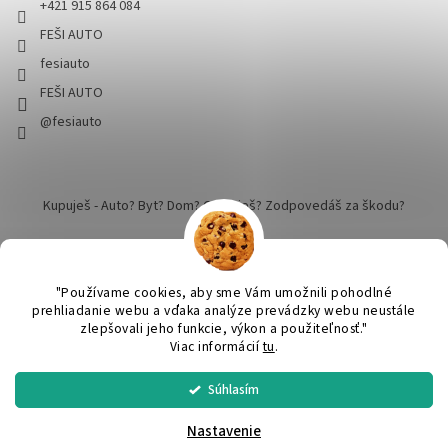
+421 915 864 084
FEŠI AUTO
fesiauto
FEŠI AUTO
@fesiauto
Kupuješ - Auto? Byt? Dom? Cestuješ? Zodpovedáš za škodu?
"Používame cookies, aby sme Vám umožnili pohodlné
prehliadanie webu a vďaka analýze prevádzky webu neustále
zlepšovali jeho funkcie, výkon a použiteľnosť."
Vytvoril Shoptet
Viac informácií
tu
.
Súhlasím
SPRACUJEME a ODOŠLEME do 24 hodín v pracovný deň. Praktický
Copyright 2026
FEŠI AUTO - pekné robíme dokonalým
. Všetky
DARČEK ku KAŽDEJ objednávke nad 50€. Nákup nad 60€ DOPRAVA
práva vyhradené.
Upraviť nastavenie cookies
cez SPS balíkovo ZADARMO.
Nastavenie