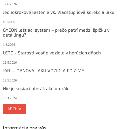
12.6.2026
Jednokrokové leštenie vs. Viacstupňová korekcia laku
4.6.2026
GYEON leštiaci systém – prečo patrí medzi špičku v
detailingu?
1.6.2026
LETO - Starostlivosť o vozidlo v horúcich dňoch
19.5.2026
JAR — OBNOVA LAKU VOZIDLA PO ZIME
18.5.2026
Nie je sušiaci uterák ako uterák
18.3.2024
ARCHÍV
Informácie pre vás