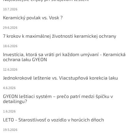
10.7.2026
Keramický povlak vs. Vosk ?
29.6.2026
7 krokov k maximálnej životnosti keramickej ochrany
18.6.2026
Investícia, ktorá sa vráti pri každom umývaní - Keramická
ochrana laku GYEON
12.6.2026
Jednokrokové leštenie vs. Viacstupňová korekcia laku
4.6.2026
GYEON leštiaci systém – prečo patrí medzi špičku v
detailingu?
1.6.2026
LETO - Starostlivosť o vozidlo v horúcich dňoch
19.5.2026