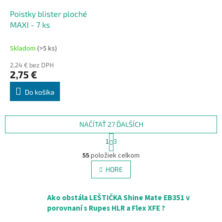
Poistky blister ploché
MAXI - 7 ks
Skladom
(>5 ks)
2,24 € bez DPH
2,75 €
Do košíka
NAČÍTAŤ 27 ĎALŠÍCH
S
1
3
t
O
r
55
položiek celkom
v
á
l
HORE
n
á
k
d
o
v
a
Ako obstála LEŠTIČKA Shine Mate EB351 v
a
c
porovnaní s Rupes HLR a Flex XFE ?
n
i
i