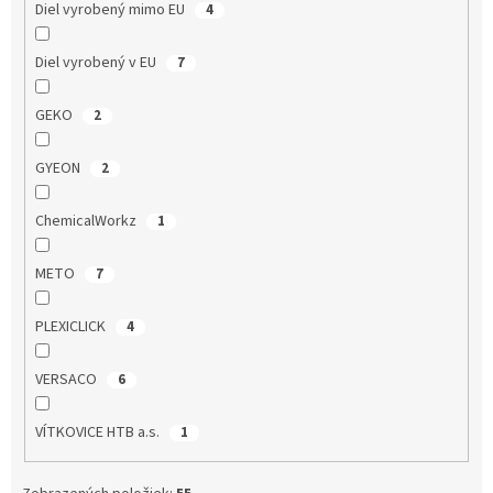
Diel vyrobený mimo EU
4
Diel vyrobený v EU
7
GEKO
2
GYEON
2
ChemicalWorkz
1
METO
7
PLEXICLICK
4
VERSACO
6
VÍTKOVICE HTB a.s.
1