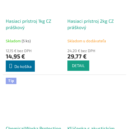
Hasiaci prístroj 1kg CZ
Hasiaci prístroj 2kg CZ
práškový
práškový
Skladom
(5 ks)
Skladom u dodávateľa
12,15 € bez DPH
24,20 € bez DPH
14,95 €
29,77 €
DETAIL
Do košíka
Tip
ChemicalWorkz Protection
Kľúčenka s akustickým