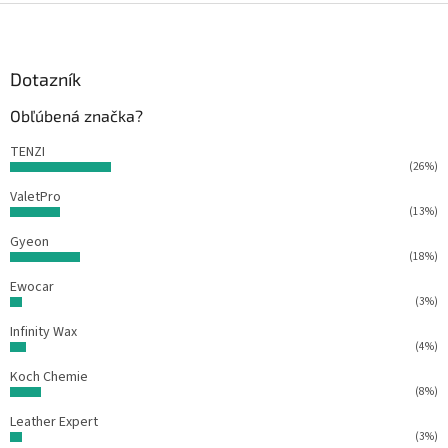
e
Z
e
p
á
r
p
v
ä
Dotazník
k
t
y
Obľúbená značka?
v
i
ý
e
TENZI
p
(26%)
i
s
ValetPro
(13%)
u
Gyeon
(18%)
Ewocar
(3%)
Infinity Wax
(4%)
Koch Chemie
(8%)
Leather Expert
(3%)