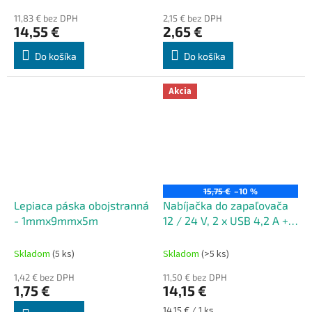
11,83 € bez DPH
2,15 € bez DPH
14,55 €
2,65 €
Do košíka
Do košíka
Akcia
15,75 €
–10 %
Lepiaca páska obojstranná
Nabíjačka do zapaľovača
- 1mmx9mmx5m
12 / 24 V, 2 x USB 4,2 A +
bluetooth slúchatko -
MyWay
Skladom
(5 ks)
Skladom
(>5 ks)
1,42 € bez DPH
11,50 € bez DPH
1,75 €
14,15 €
Jednotková
14,15 € / 1 ks