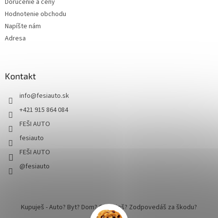
Doručenie a ceny
Hodnotenie obchodu
Napíšte nám
Adresa
Kontakt
info
@
fesiauto.sk
+421 915 864 084
FEŠI AUTO
fesiauto
FEŠI AUTO
@fesiauto
Kupuješ - Auto? Byt? Dom? Cestuješ? Zodpovedáš za škodu?