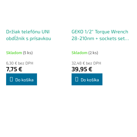
Držiak telefónu UNI
GEKO 1/2" Torque Wrench
obdĺžnik s prísavkou
28-210nm + sockets set
Black HD - momentový
kľúč 28–210 Nm s
Skladom
(5 ks)
Skladom
(2 ks)
nadstavcami
6,30 € bez DPH
32,48 € bez DPH
7,75 €
39,95 €
Do košíka
Do košíka