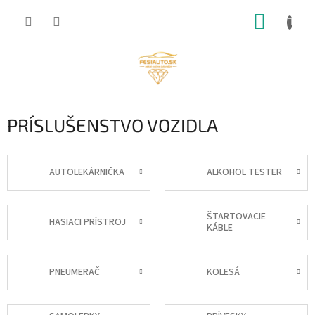
Prejsť
NÁKUP
na
obsah
KOŠÍK
PRÍSLUŠENSTVO VOZIDLA
AUTOLEKÁRNIČKA
ALKOHOL TESTER
ŠTARTOVACIE
HASIACI PRÍSTROJ
KÁBLE
PNEUMERAČ
KOLESÁ