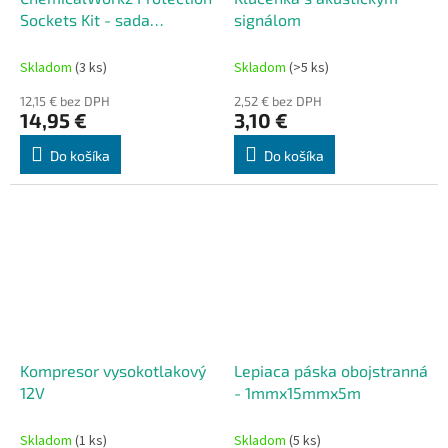
Sockets Kit - sada
signálom
nástrčných orechov na
kolesá
Skladom
(3 ks)
Skladom
(>5 ks)
12,15 € bez DPH
2,52 € bez DPH
14,95 €
3,10 €
Do košíka
Do košíka
Kompresor vysokotlakový
Lepiaca páska obojstranná
12V
- 1mmx15mmx5m
Skladom
(1 ks)
Skladom
(5 ks)