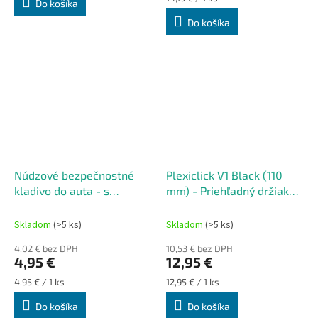
Do košíka
cena:
Do košíka
Núdzové bezpečnostné
Plexiclick V1 Black (110
kladivo do auta - s
mm) - Priehľadný držiak
rezačom bezpečnostných
ŠPZ
pásov
Skladom
(>5 ks)
Skladom
(>5 ks)
4,02 € bez DPH
10,53 € bez DPH
4,95 €
12,95 €
Jednotková
Jednotková
4,95 € / 1 ks
12,95 € / 1 ks
cena:
cena:
Do košíka
Do košíka