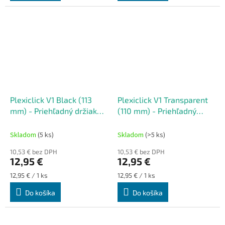
Plexiclick V1 Black (113
Plexiclick V1 Transparent
mm) - Priehľadný držiak
(110 mm) - Priehľadný
ŠPZ
držiak ŠPZ
Skladom
(5 ks)
Skladom
(>5 ks)
10,53 € bez DPH
10,53 € bez DPH
12,95 €
12,95 €
Jednotková
Jednotková
12,95 € / 1 ks
12,95 € / 1 ks
cena:
cena:
Do košíka
Do košíka