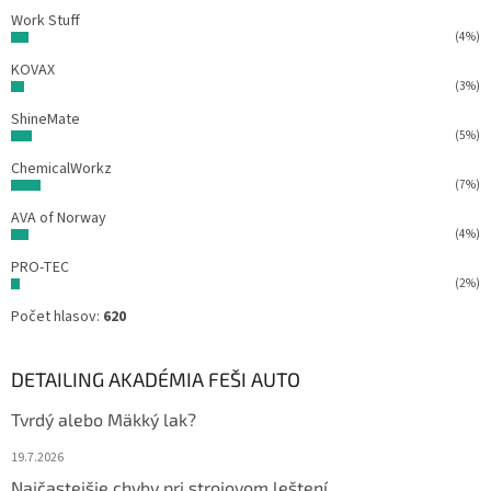
Work Stuff
(4%)
KOVAX
(3%)
ShineMate
(5%)
ChemicalWorkz
(7%)
AVA of Norway
(4%)
PRO-TEC
(2%)
Počet hlasov:
620
DETAILING AKADÉMIA FEŠI AUTO
Tvrdý alebo Mäkký lak?
19.7.2026
Najčastejšie chyby pri strojovom leštení