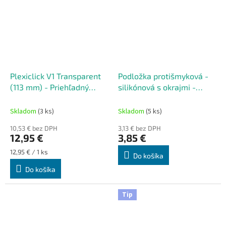
Plexiclick V1 Transparent
Podložka protišmyková -
(113 mm) - Priehľadný
silikónová s okrajmi -
držiak ŠPZ
čierna
Skladom
(3 ks)
Skladom
(5 ks)
10,53 € bez DPH
3,13 € bez DPH
12,95 €
3,85 €
Jednotková
12,95 € / 1 ks
Do košíka
cena:
Do košíka
Tip