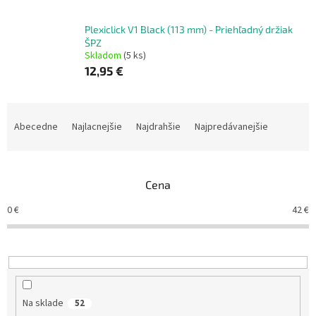
Plexiclick V1 Black (113 mm) - Priehľadný držiak
ŠPZ
Skladom
(5 ks)
12,95 €
R
a
Abecedne
Najlacnejšie
Najdrahšie
Najpredávanejšie
d
e
n
Cena
i
e
0
€
42
€
p
r
o
d
u
k
Na sklade
52
t