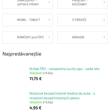
SAMOLEPKY -
PRÍVESKY -
LEPIACE PÁSKY
KĽÚČENKY
MOBIL - TABLET
STIERAČE
RÁMČEKY pod ŠPZ
NÁRADIE
Najpredávanejšie
Držiak ŠPZ - celoplošný suchý zips - sada 4ks
Skladom
(>5 ks)
11,75 €
Núdzové bezpečnostné kladivo do auta - s
rezačom bezpečnostných pásov
Skladom
(>5 ks)
4,95 €