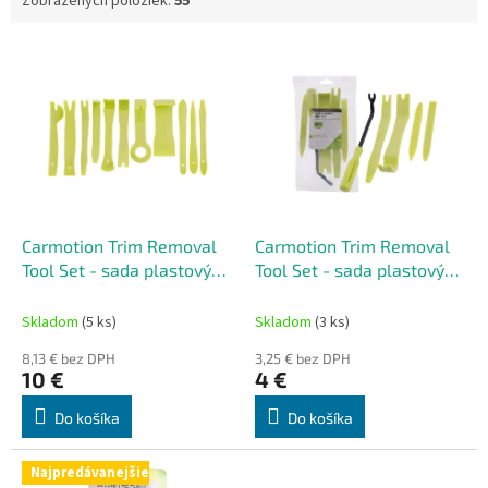
Zobrazených položiek:
55
V
ý
p
i
s
p
r
o
d
Carmotion Trim Removal
Carmotion Trim Removal
u
Tool Set - sada plastových
Tool Set - sada plastových
k
sťahovákov na demontáž
sťahovákov na demontáž
t
čalúnenia – 11 ks
čalúnenia – 5 ks
Skladom
(5 ks)
Skladom
(3 ks)
o
8,13 € bez DPH
3,25 € bez DPH
v
10 €
4 €
Do košíka
Do košíka
Najpredávanejšie