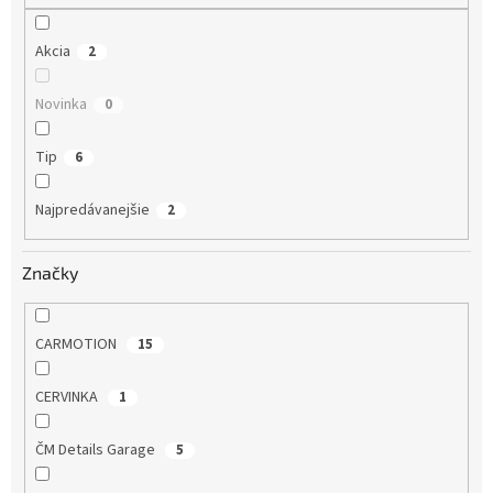
o
v
Akcia
2
Novinka
0
Tip
6
Najpredávanejšie
2
Značky
CARMOTION
15
CERVINKA
1
ČM Details Garage
5