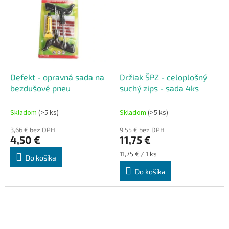
Defekt - opravná sada na
Držiak ŠPZ - celoplošný
bezdušové pneu
suchý zips - sada 4ks
Skladom
(>5 ks)
Skladom
(>5 ks)
3,66 € bez DPH
9,55 € bez DPH
4,50 €
11,75 €
Jednotková
11,75 € / 1 ks
Do košíka
cena:
Do košíka