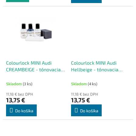
Colourlock MINI Audi
Colourlock MINI Audi
CREAMBEIGE - tónovacia
Hellbeige - tónovacia
súprava na renováciu kože
súprava na renováciu kože
50 ml
50 ml
Skladom
(3 ks)
Skladom
(4 ks)
11,18 € bez DPH
11,18 € bez DPH
13,75 €
13,75 €
Do košíka
Do košíka