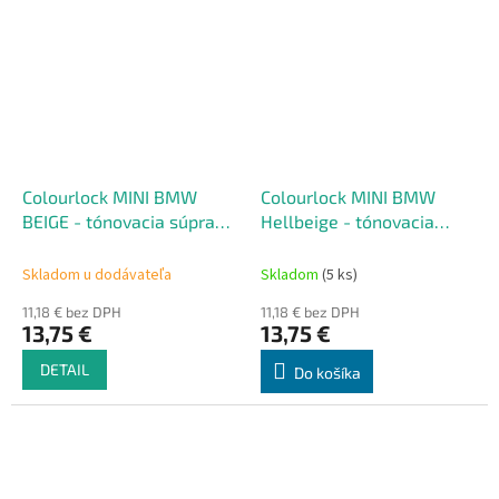
Colourlock MINI BMW
Colourlock MINI BMW
BEIGE - tónovacia súprava
Hellbeige - tónovacia
na renováciu kože 50 ml
súprava na renováciu kože
50 ml
Skladom u dodávateľa
Skladom
(5 ks)
11,18 € bez DPH
11,18 € bez DPH
13,75 €
13,75 €
DETAIL
Do košíka