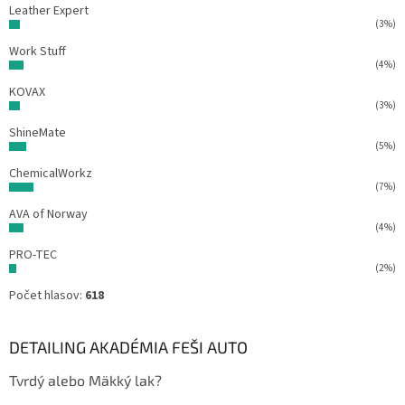
Leather Expert
(3%)
Work Stuff
(4%)
KOVAX
(3%)
ShineMate
(5%)
ChemicalWorkz
(7%)
AVA of Norway
(4%)
PRO-TEC
(2%)
Počet hlasov:
618
DETAILING AKADÉMIA FEŠI AUTO
Tvrdý alebo Mäkký lak?