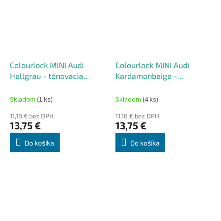
Colourlock MINI Audi
Colourlock MINI Audi
Hellgrau - tónovacia
Kardamonbeige -
súprava na renováciu kože
tónovacia súprava na
50 ml
renováciu kože 50 ml
Skladom
(1 ks)
Skladom
(4 ks)
11,18 € bez DPH
11,18 € bez DPH
13,75 €
13,75 €
Do košíka
Do košíka