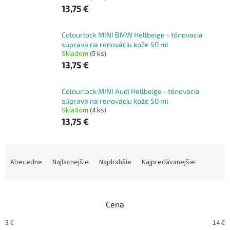
13,75 €
Colourlock MINI BMW Hellbeige - tónovacia
súprava na renováciu kože 50 ml
Skladom
(5 ks)
13,75 €
Colourlock MINI Audi Hellbeige - tónovacia
súprava na renováciu kože 50 ml
Skladom
(4 ks)
13,75 €
R
a
Abecedne
Najlacnejšie
Najdrahšie
Najpredávanejšie
d
e
n
Cena
i
e
3
€
14
€
p