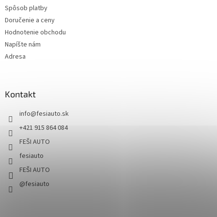
Spôsob platby
Doručenie a ceny
Hodnotenie obchodu
Napíšte nám
Adresa
Kontakt
info
@
fesiauto.sk
+421 915 864 084
FEŠI AUTO
fesiauto
FEŠI AUTO
@fesiauto