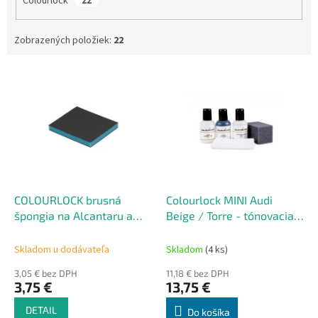
Colourlock
22
Zobrazených položiek:
22
V
ý
p
i
s
p
r
o
d
COLOURLOCK brusná
Colourlock MINI Audi
u
špongia na Alcantaru a
Beige / Torre - tónovacia
k
renováciu kožených
súprava na renováciu kože
t
materiálov
50 ml
Skladom u dodávateľa
Skladom
(4 ks)
o
3,05 € bez DPH
11,18 € bez DPH
v
3,75 €
13,75 €
DETAIL
Do košíka