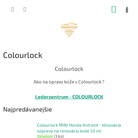
Prejsť
NÁKUP
na
obsah
KOŠÍK
Colourlock
Colourlock
Ako na opravu kože s Colourlock ?
Lederzentrum - COLOURLOCK
Najpredávanejšie
Colourlock MINI Honda Antrazit - tónovacia
súprava na renováciu kože 50 ml
Skladom
(3 ks)