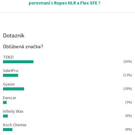
á
porovnaní s Rupes HLR a Flex XFE ?
d
a
Z
c
á
i
p
e
ä
Dotazník
p
r
t
Obľúbená značka?
v
i
k
e
TENZI
y
(26%)
v
ý
ValetPro
p
(13%)
i
Gyeon
s
(18%)
u
Ewocar
(3%)
Infinity Wax
(4%)
Koch Chemie
(8%)