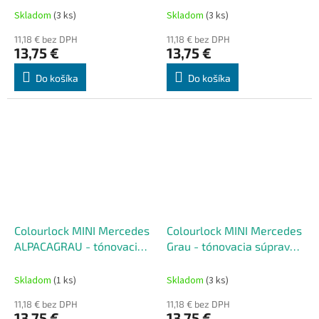
50 ml
Skladom
(3 ks)
Skladom
(3 ks)
11,18 € bez DPH
11,18 € bez DPH
13,75 €
13,75 €
Do košíka
Do košíka
Colourlock MINI Mercedes
Colourlock MINI Mercedes
ALPACAGRAU - tónovacia
Grau - tónovacia súprava
súprava na renováciu kože
na renováciu kože 50 ml
50 ml
Skladom
(1 ks)
Skladom
(3 ks)
11,18 € bez DPH
11,18 € bez DPH
13,75 €
13,75 €