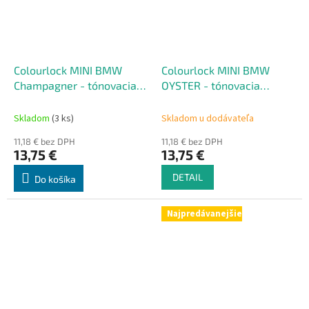
Colourlock MINI BMW
Colourlock MINI BMW
Champagner - tónovacia
OYSTER - tónovacia
súprava na renováciu kože
súprava na renováciu kože
50 ml
50 ml
Skladom
(3 ks)
Skladom u dodávateľa
11,18 € bez DPH
11,18 € bez DPH
13,75 €
13,75 €
DETAIL
Do košíka
Najpredávanejšie