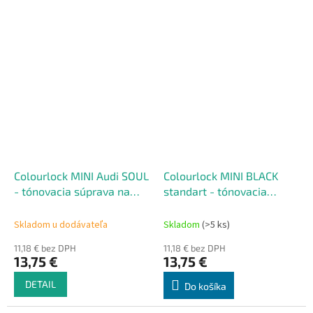
Colourlock MINI Audi SOUL
Colourlock MINI BLACK
- tónovacia súprava na
standart - tónovacia
renováciu kože 50 ml
súprava na renováciu kože
50 ml
Skladom u dodávateľa
Skladom
(>5 ks)
11,18 € bez DPH
11,18 € bez DPH
13,75 €
13,75 €
DETAIL
Do košíka