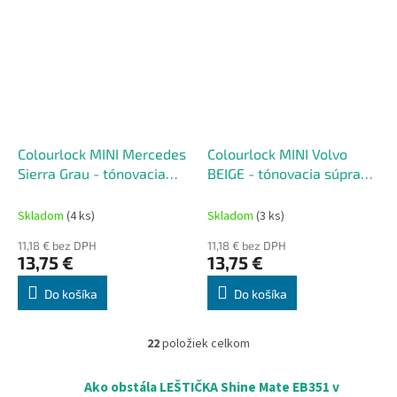
Colourlock MINI Mercedes
Colourlock MINI Volvo
Sierra Grau - tónovacia
BEIGE - tónovacia súprava
súprava na renováciu kože
na renováciu kože 50 ml
50 ml
Skladom
(4 ks)
Skladom
(3 ks)
11,18 € bez DPH
11,18 € bez DPH
13,75 €
13,75 €
Do košíka
Do košíka
22
položiek celkom
O
v
l
Ako obstála LEŠTIČKA Shine Mate EB351 v