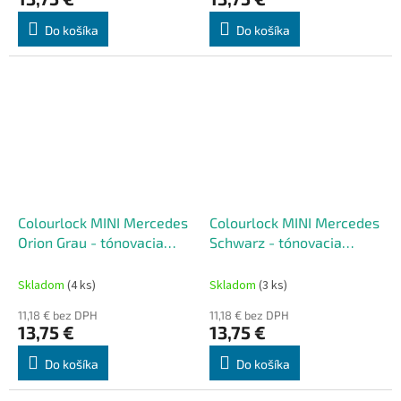
Do košíka
Do košíka
Colourlock MINI Mercedes
Colourlock MINI Mercedes
Orion Grau - tónovacia
Schwarz - tónovacia
súprava na renováciu kože
súprava na renováciu kože
50 ml
50 ml
Skladom
(4 ks)
Skladom
(3 ks)
11,18 € bez DPH
11,18 € bez DPH
13,75 €
13,75 €
Do košíka
Do košíka