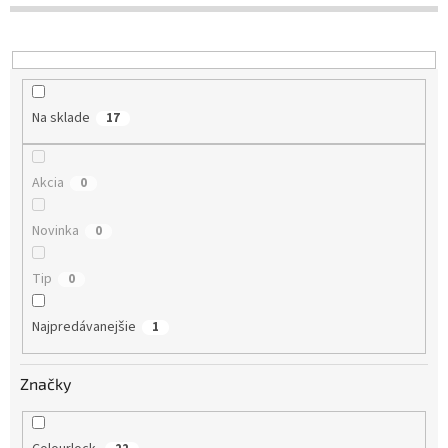
r
o
d
u
k
Na sklade
17
t
o
v
Akcia
0
Novinka
0
Tip
0
Najpredávanejšie
1
Značky