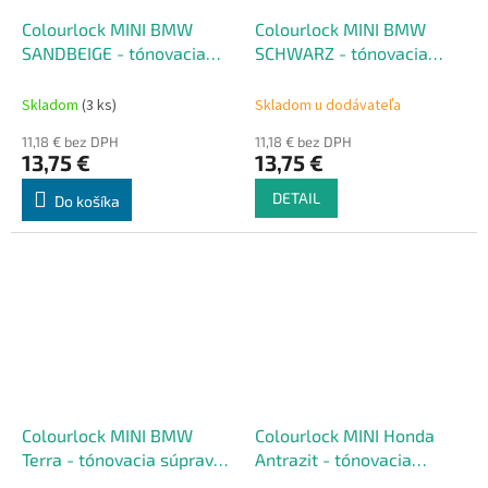
Colourlock MINI BMW
Colourlock MINI BMW
SANDBEIGE - tónovacia
SCHWARZ - tónovacia
súprava na renováciu kože
súprava na renováciu kože
50 ml
50 ml
Skladom
(3 ks)
Skladom u dodávateľa
11,18 € bez DPH
11,18 € bez DPH
13,75 €
13,75 €
DETAIL
Do košíka
Colourlock MINI BMW
Colourlock MINI Honda
Terra - tónovacia súprava
Antrazit - tónovacia
na renováciu kože 50 ml
súprava na renováciu kože