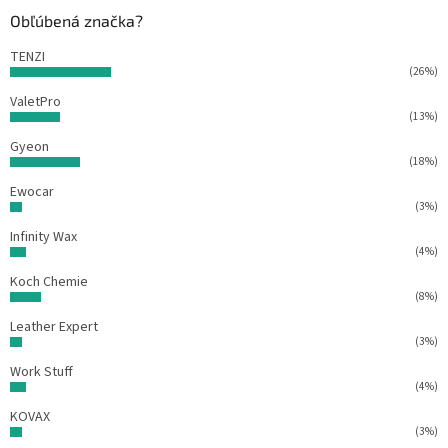
t
Obľúbená značka?
i
e
TENZI
(26%)
ValetPro
(13%)
Gyeon
(18%)
Ewocar
(3%)
Infinity Wax
(4%)
Koch Chemie
(8%)
Leather Expert
(3%)
Work Stuff
(4%)
KOVAX
(3%)