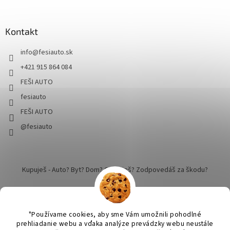
Kontakt
info
@
fesiauto.sk
+421 915 864 084
FEŠI AUTO
fesiauto
FEŠI AUTO
@fesiauto
Kupuješ - Auto? Byt? Dom? Cestuješ? Zodpovedáš za škodu?
"Používame cookies, aby sme Vám umožnili pohodlné
prehliadanie webu a vďaka analýze prevádzky webu neustále