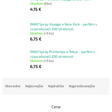
Skladom
(4 ks)
4,15 €
IMAO Spray Voyage a New York - parfém v
rozprašovači 200 strieknutí
Skladom
(>5 ks)
6,75 €
IMAO Spray Printemps a Tokyo - parfém v
rozprašovači 200 strieknutí
Skladom
(>5 ks)
6,75 €
R
a
Abecedne
Najlacnejšie
Najdrahšie
Najpredávanejšie
d
e
n
Cena
i