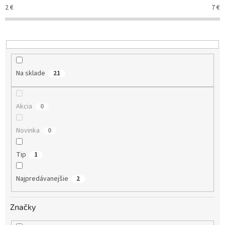
e
2
€
7
€
p
r
o
d
u
k
Na sklade
21
t
o
v
Akcia
0
Novinka
0
Tip
1
Najpredávanejšie
2
Značky