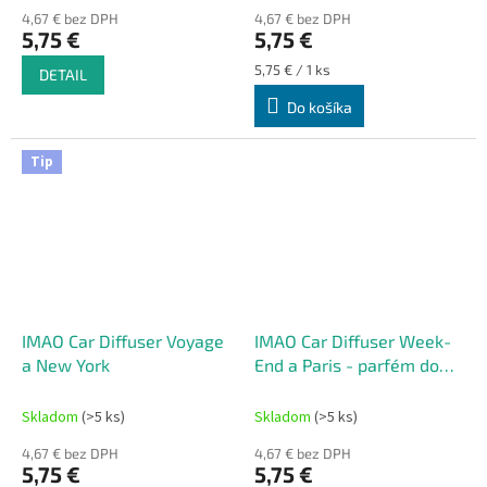
4,67 € bez DPH
4,67 € bez DPH
5,75 €
5,75 €
Jednotková
5,75 € / 1 ks
DETAIL
cena:
Do košíka
Tip
IMAO Car Diffuser Voyage
IMAO Car Diffuser Week-
a New York
End a Paris - parfém do
ventilácie
Skladom
(>5 ks)
Skladom
(>5 ks)
4,67 € bez DPH
4,67 € bez DPH
5,75 €
5,75 €