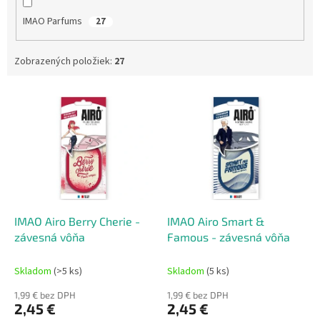
IMAO Parfums
27
Zobrazených položiek:
27
V
ý
p
i
s
p
r
o
d
IMAO Airo Berry Cherie -
IMAO Airo Smart &
u
závesná vôňa
Famous - závesná vôňa
k
t
Skladom
(>5 ks)
Skladom
(5 ks)
o
1,99 € bez DPH
1,99 € bez DPH
v
2,45 €
2,45 €