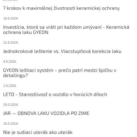
7 krokov k maximálnej životnosti keramickej ochrany
18.6.2026
Investícia, ktorá sa vráti pri každom umývaní - Keramická
ochrana laku GYEON
12.6.2026
Jednokrokové leštenie vs. Viacstupňová korekcia laku
4.6.2026
GYEON leštiaci systém – prečo patrí medzi špičku v
detailingu?
1.6.2026
LETO - Starostlivosť o vozidlo v horúcich dňoch
19.5.2026
JAR — OBNOVA LAKU VOZIDLA PO ZIME
18.5.2026
Nie je sušiaci uterák ako uterák