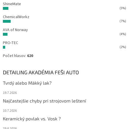
ShineMate
(5%)
ChemicalWorkz
(7%)
AVA of Norway
(4%)
PRO-TEC
(2%)
Počet hlasov:
620
DETAILING AKADÉMIA FEŠI AUTO
Tvrdý alebo Mäkký lak?
19.7.2026
Najčastejšie chyby pri strojovom leštení
10.7.2026
Keramický povlak vs. Vosk ?
29.6.2026