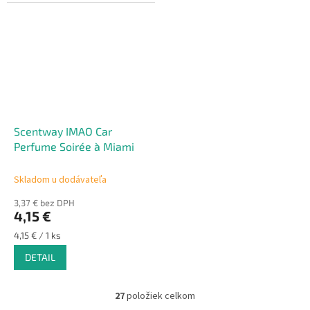
hviezdičiek.
Scentway IMAO Car
Perfume Soirée à Miami
Skladom u dodávateľa
3,37 € bez DPH
4,15 €
Jednotková
4,15 € / 1 ks
cena:
DETAIL
27
položiek celkom
O