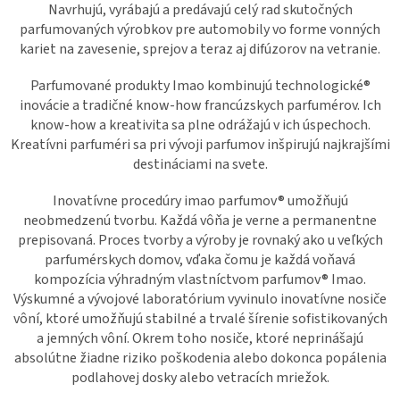
Navrhujú, vyrábajú a predávajú celý rad skutočných
parfumovaných výrobkov pre automobily vo forme vonných
kariet na zavesenie, sprejov a teraz aj difúzorov na vetranie.
Parfumované produkty Imao kombinujú technologické®
inovácie a tradičné know-how francúzskych parfumérov. Ich
know-how a kreativita sa plne odrážajú v ich úspechoch.
Kreatívni parfuméri sa pri vývoji parfumov inšpirujú najkrajšími
destináciami na svete.
Inovatívne procedúry imao parfumov® umožňujú
neobmedzenú tvorbu. Každá vôňa je verne a permanentne
prepisovaná. Proces tvorby a výroby je rovnaký ako u veľkých
parfumérskych domov, vďaka čomu je každá voňavá
kompozícia výhradným vlastníctvom parfumov® Imao.
Výskumné a vývojové laboratórium vyvinulo inovatívne nosiče
vôní, ktoré umožňujú stabilné a trvalé šírenie sofistikovaných
a jemných vôní. Okrem toho nosiče, ktoré neprinášajú
absolútne žiadne riziko poškodenia alebo dokonca popálenia
podlahovej dosky alebo vetracích mriežok.