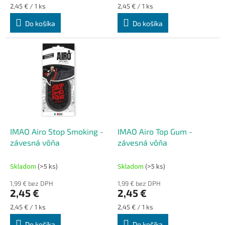
Jednotková
Jednotková
2,45 € / 1 ks
2,45 € / 1 ks
cena:
cena:
Do košíka
Do košíka
IMAO Airo Stop Smoking -
IMAO Airo Top Gum -
závesná vôňa
závesná vôňa
Skladom
(>5 ks)
Skladom
(>5 ks)
1,99 € bez DPH
1,99 € bez DPH
2,45 €
2,45 €
Jednotková
Jednotková
2,45 € / 1 ks
2,45 € / 1 ks
cena:
cena:
Do košíka
Do košíka