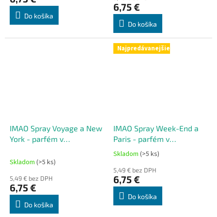
je
6,75 €
5,0
Do košíka
z
Do košíka
5
hviezdičiek.
Najpredávanejšie
IMAO Spray Voyage a New
IMAO Spray Week-End a
York - parfém v
Paris - parfém v
rozprašovači 200
rozprašovači 200
Skladom
(>5 ks)
Priemerné
strieknutí
strieknutí
Skladom
(>5 ks)
hodnotenie
5,49 € bez DPH
produktu
6,75 €
5,49 € bez DPH
je
6,75 €
5,0
Do košíka
z
Do košíka
5