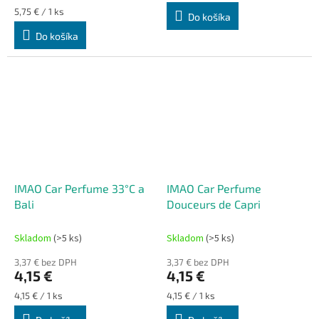
Jednotková
5,75 € / 1 ks
Do košíka
cena:
Do košíka
IMAO Car Perfume 33°C a
IMAO Car Perfume
Bali
Douceurs de Capri
Skladom
(>5 ks)
Skladom
(>5 ks)
3,37 € bez DPH
3,37 € bez DPH
4,15 €
4,15 €
Jednotková
Jednotková
4,15 € / 1 ks
4,15 € / 1 ks
cena:
cena: