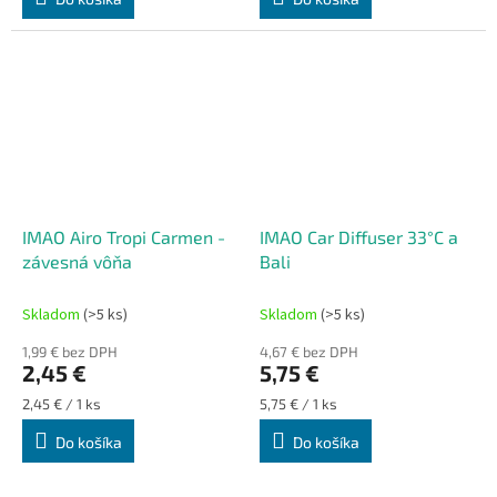
IMAO Airo Tropi Carmen -
IMAO Car Diffuser 33°C a
závesná vôňa
Bali
Skladom
(>5 ks)
Skladom
(>5 ks)
1,99 € bez DPH
4,67 € bez DPH
2,45 €
5,75 €
Jednotková
Jednotková
2,45 € / 1 ks
5,75 € / 1 ks
cena:
cena:
Do košíka
Do košíka