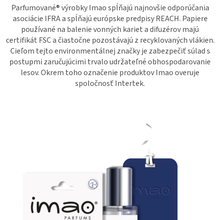
Parfumované® výrobky Imao spĺňajú najnovšie odporúčania
asociácie IFRA a spĺňajú európske predpisy REACH. Papiere
používané na balenie vonných kariet a difuzérov majú
certifikát FSC a čiastočne pozostávajú z recyklovaných vlákien.
Cieľom tejto environmentálnej značky je zabezpečiť súlad s
postupmi zaručujúcimi trvalo udržateľné obhospodarovanie
lesov. Okrem toho označenie produktov Imao overuje
spoločnosť Intertek.