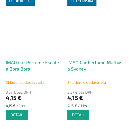
Do košíka
Do košíka
IMAO Car Perfume Escale
IMAO Car Perfume Mathys
a Bora Bora
a Sydney
Skladom u dodávateľa
Skladom u dodávateľa
3,37 € bez DPH
3,37 € bez DPH
4,15 €
4,15 €
Jednotková
Jednotková
4,15 € / 1 ks
4,15 € / 1 ks
cena:
cena:
DETAIL
DETAIL