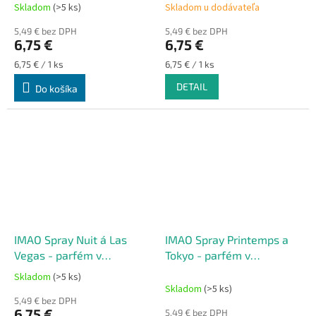
strieknutí
strieknutí
Skladom
(>5 ks)
Skladom u dodávateľa
5,49 € bez DPH
5,49 € bez DPH
6,75 €
6,75 €
Jednotková
Jednotková
6,75 € / 1 ks
6,75 € / 1 ks
cena:
cena:
DETAIL
Do košíka
IMAO Spray Nuit á Las
IMAO Spray Printemps a
Vegas - parfém v
Tokyo - parfém v
rozprašovači 200
rozprašovači 200
Skladom
(>5 ks)
Priemerné
strieknutí
strieknutí
Skladom
(>5 ks)
hodnotenie
5,49 € bez DPH
produktu
6,75 €
5,49 € bez DPH