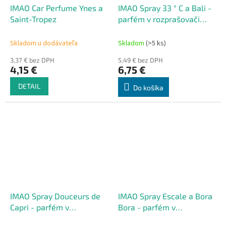
IMAO Car Perfume Ynes a
IMAO Spray 33 ° C a Bali -
Saint-Tropez
parfém v rozprašovači
200 strieknutí
Skladom u dodávateľa
Skladom
(>5 ks)
3,37 € bez DPH
5,49 € bez DPH
4,15 €
6,75 €
DETAIL
Do košíka
IMAO Spray Douceurs de
IMAO Spray Escale a Bora
Capri - parfém v
Bora - parfém v
rozprašovači 200
rozprašovači 200