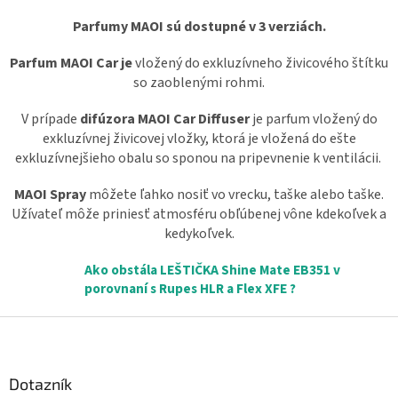
v
l
Parfumy MAOI sú dostupné v 3 verziách.
á
d
Parfum MAOI Car je
vložený do exkluzívneho živicového štítku
a
so zaoblenými rohmi.
c
i
V prípade
difúzora MAOI Car Diffuser
je parfum vložený do
e
exkluzívnej živicovej vložky, ktorá je vložená do ešte
p
exkluzívnejšieho obalu so sponou na pripevnenie k ventilácii.
r
v
k
MAOI Spray
môžete ľahko nosiť vo vrecku, taške alebo taške.
y
Užívateľ môže priniesť atmosféru obľúbenej vône kdekoľvek a
v
kedykoľvek.
ý
p
Ako obstála LEŠTIČKA Shine Mate EB351 v
i
porovnaní s Rupes HLR a Flex XFE ?
s
u
Z
á
p
ä
Dotazník