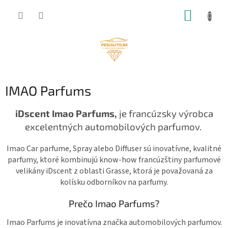
Prejsť
NÁKUP
na
obsah
KOŠÍK
IMAO Parfums
iDscent Imao Parfums,
je francúzsky výrobca
excelentných automobilových parfumov.
Imao Car parfume, Spray alebo Diffuser sú inovatívne, kvalitné
parfumy, ktoré kombinujú know-how francúzštiny parfumové
velikány iDscent z oblasti Grasse, ktorá je považovaná za
kolísku odborníkov na parfumy.
Prečo Imao Parfums?
Imao Parfums je inovatívna značka automobilových parfumov.