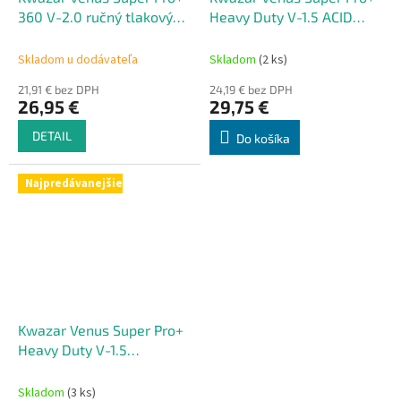
360 V-2.0 ručný tlakový
Heavy Duty V-1.5 ACID
postrekovač 2000 ml
ručný tlakový postrekovač
s odolnosťou proti
Skladom u dodávateľa
Skladom
(2 ks)
kyselinám 1500 ml
21,91 € bez DPH
24,19 € bez DPH
26,95 €
29,75 €
DETAIL
Do košíka
Najpredávanejšie
Kwazar Venus Super Pro+
Heavy Duty V-1.5
ALKALINE ručný tlakový
postrekovač s odolnosťou
Skladom
(3 ks)