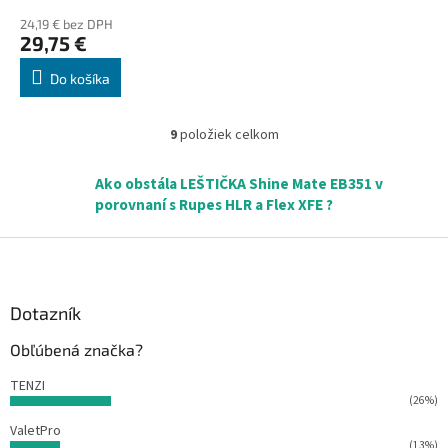
proti alkalickým látkam
24,19 € bez DPH
1500 ml
29,75 €
Do košíka
9
položiek celkom
O
v
l
Ako obstála LEŠTIČKA Shine Mate EB351 v
á
porovnaní s Rupes HLR a Flex XFE ?
d
a
Z
c
á
i
p
e
ä
Dotazník
p
r
t
Obľúbená značka?
v
i
k
e
TENZI
y
(26%)
v
ý
ValetPro
p
(13%)