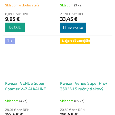
napeňovač 2000 ml
Skladom u dodávateľa
Skladom
(3 ks)
8,09 € bez DPH
27,20 € bez DPH
9,95 €
33,45 €
DETAIL
Do košíka
Tip
Najpredávanejšie
Kwazar VENUS Super
Kwazar Venus Super Pro+
Foamer V-2 ALKALINE +
360 V-1.5 ručný tlakový
Extra foaming endings
postrekovač 1500 ml
ručný tlakový napeňovač
Skladom
(4 ks)
Skladom
(>5 ks)
2000 ml
28,01 € bez DPH
20,69 € bez DPH
34,45 €
25,45 €