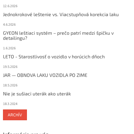
12.6.2026
Jednokrokové leštenie vs. Viacstupňová korekcia laku
4.6.2026
GYEON leštiaci systém – prečo patrí medzi špičku v
detailingu?
1.6.2026
LETO - Starostlivosť o vozidlo v horúcich dňoch
19.5.2026
JAR — OBNOVA LAKU VOZIDLA PO ZIME
18.5.2026
Nie je sušiaci uterák ako uterák
18.3.2024
ARCHÍV