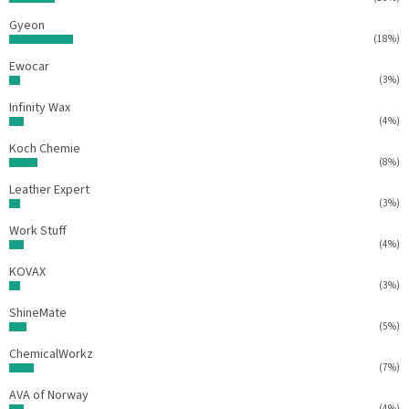
i
Gyeon
s
(18%)
u
Ewocar
(3%)
Infinity Wax
(4%)
Koch Chemie
(8%)
Leather Expert
(3%)
Work Stuff
(4%)
KOVAX
(3%)
ShineMate
(5%)
ChemicalWorkz
(7%)
AVA of Norway
(4%)