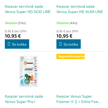
o
d
Kwazar servisná sada
Kwazar servisná sada
u
Venus Super HD ACID LINE
Venus Super HD ALKA LINE
k
t
Skladom
(5 ks)
Skladom
(4 ks)
o
8,90 € bez DPH
8,90 € bez DPH
v
10,95 €
10,95 €
Do košíka
Do košíka
Najpredávanejšie
Kwazar servisná sada
Kwazar Venus Super
Venus Super Pro+
Foamer V-2 + Extra Foam
Endings ručný tlakový