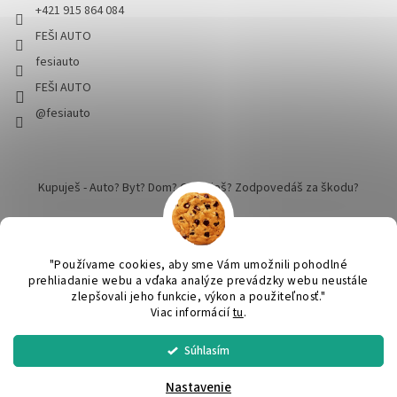
+421 915 864 084
FEŠI AUTO
fesiauto
FEŠI AUTO
@fesiauto
Kupuješ - Auto? Byt? Dom? Cestuješ? Zodpovedáš za škodu?
"Používame cookies, aby sme Vám umožnili pohodlné
prehliadanie webu a vďaka analýze prevádzky webu neustále
zlepšovali jeho funkcie, výkon a použiteľnosť."
Vytvoril Shoptet
Viac informácií
tu
.
Súhlasím
SPRACUJEME a ODOŠLEME do 24 hodín v pracovný deň. Praktický
Copyright 2026
FEŠI AUTO - pekné robíme dokonalým
. Všetky
DARČEK ku KAŽDEJ objednávke nad 50€. Nákup nad 60€ DOPRAVA
práva vyhradené.
Upraviť nastavenie cookies
cez SPS balíkovo ZADARMO.
Nastavenie