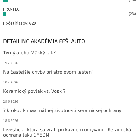
PRO-TEC
(2%)
Počet hlasov:
620
DETAILING AKADÉMIA FEŠI AUTO
Tvrdý alebo Mäkký lak?
19.7.2026
Najčastejšie chyby pri strojovom leštení
10.7.2026
Keramický povlak vs. Vosk ?
29.6.2026
7 krokov k maximálnej životnosti keramickej ochrany
18.6.2026
Investícia, ktorá sa vráti pri každom umývaní - Keramická
ochrana laku GYEON