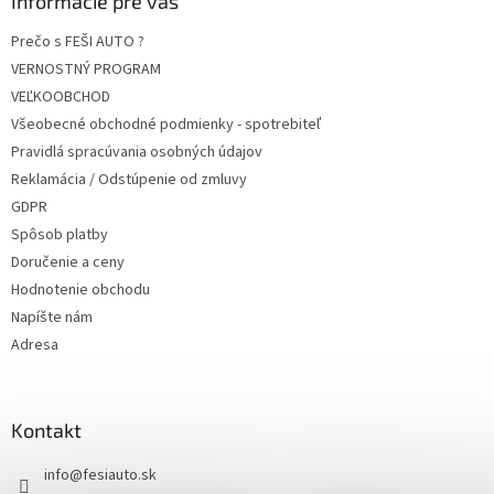
Informácie pre vás
Prečo s FEŠI AUTO ?
VERNOSTNÝ PROGRAM
VEĽKOOBCHOD
Všeobecné obchodné podmienky - spotrebiteľ
Pravidlá spracúvania osobných údajov
Reklamácia / Odstúpenie od zmluvy
GDPR
Spôsob platby
Doručenie a ceny
Hodnotenie obchodu
Napíšte nám
Adresa
Kontakt
info
@
fesiauto.sk