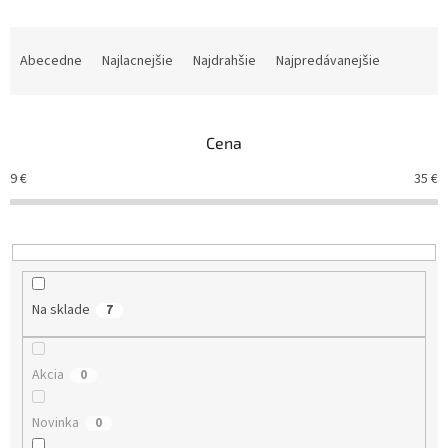
R
a
Abecedne
Najlacnejšie
Najdrahšie
Najpredávanejšie
d
e
n
Cena
i
e
9
€
35
€
p
r
o
d
u
k
Na sklade
7
t
o
v
Akcia
0
Novinka
0