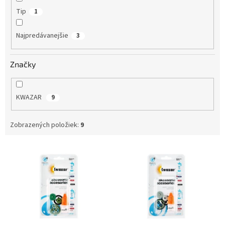
Tip
1
Najpredávanejšie
3
Značky
KWAZAR
9
Zobrazených položiek:
9
V
ý
p
i
s
p
r