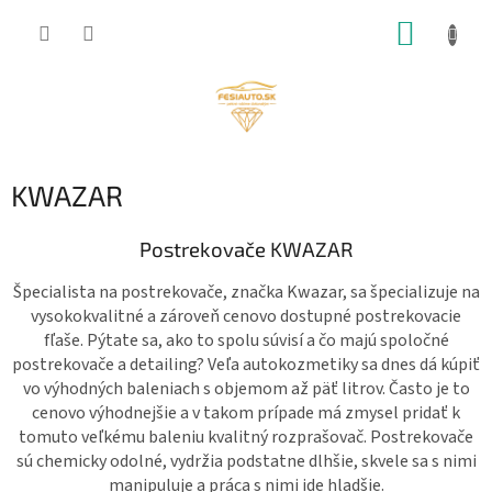
Prejsť
NÁKUP
na
obsah
KOŠÍK
KWAZAR
Postrekovače KWAZAR
Špecialista na postrekovače, značka Kwazar, sa špecializuje na
vysokokvalitné a zároveň cenovo dostupné postrekovacie
fľaše. Pýtate sa, ako to spolu súvisí a čo majú spoločné
postrekovače a detailing? Veľa autokozmetiky sa dnes dá kúpiť
vo výhodných baleniach s objemom až päť litrov. Často je to
cenovo výhodnejšie a v takom prípade má zmysel pridať k
tomuto veľkému baleniu kvalitný rozprašovač. Postrekovače
sú chemicky odolné, vydržia podstatne dlhšie, skvele sa s nimi
manipuluje a práca s nimi ide hladšie.