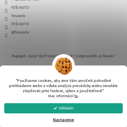
FEŠI AUTO
fesiauto
FEŠI AUTO
@fesiauto
Kupuješ - Auto? Byt? Dom? Cestuješ? Zodpovedáš za škodu?
"Používame cookies, aby sme Vám umožnili pohodlné
prehliadanie webu a vďaka analýze prevádzky webu neustále
zlepšovali jeho funkcie, výkon a použiteľnosť."
Vytvoril Shoptet
Viac informácií
tu
.
Súhlasím
SPRACUJEME a ODOŠLEME do 24 hodín v pracovný deň. Praktický
Copyright 2026
FEŠI AUTO - pekné robíme dokonalým
. Všetky
DARČEK ku KAŽDEJ objednávke nad 50€. Nákup nad 60€ DOPRAVA
práva vyhradené.
Upraviť nastavenie cookies
cez SPS balíkovo ZADARMO.
Nastavenie