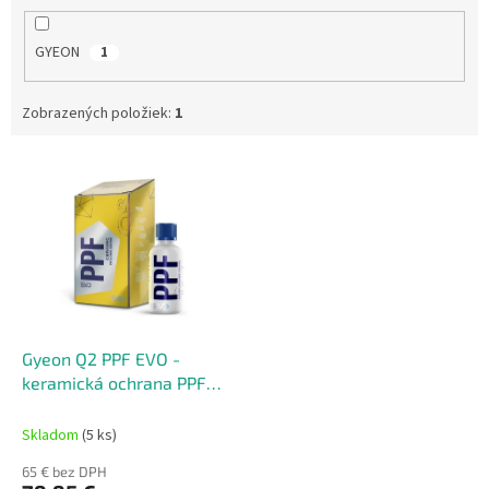
GYEON
1
Zobrazených položiek:
1
V
ý
p
i
s
p
r
o
d
Gyeon Q2 PPF EVO -
u
keramická ochrana PPF
k
fólií
t
Skladom
(5 ks)
o
65 € bez DPH
v