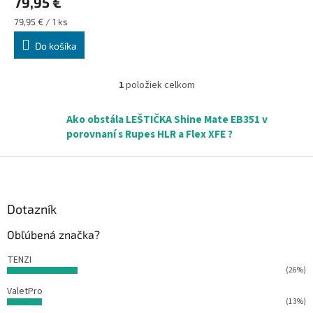
79,95 €
Jednotková
79,95 € / 1 ks
cena:
Do košíka
1
položiek celkom
O
v
l
Ako obstála LEŠTIČKA Shine Mate EB351 v
á
porovnaní s Rupes HLR a Flex XFE ?
d
a
Z
c
á
i
p
e
ä
Dotazník
p
r
t
Obľúbená značka?
v
i
k
e
TENZI
y
(26%)
v
ý
ValetPro
p
(13%)