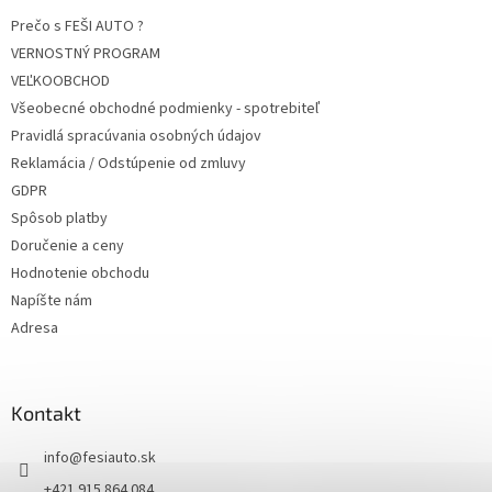
Prečo s FEŠI AUTO ?
VERNOSTNÝ PROGRAM
VEĽKOOBCHOD
Všeobecné obchodné podmienky - spotrebiteľ
Pravidlá spracúvania osobných údajov
Reklamácia / Odstúpenie od zmluvy
GDPR
Spôsob platby
Doručenie a ceny
Hodnotenie obchodu
Napíšte nám
Adresa
Kontakt
info
@
fesiauto.sk
+421 915 864 084