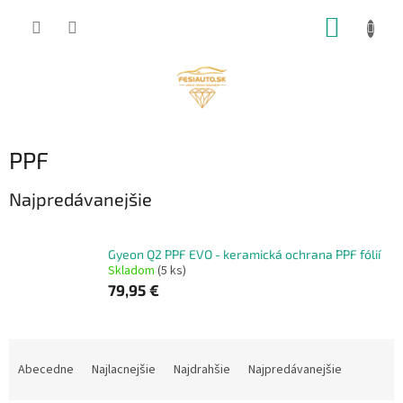
Prejsť
NÁKUP
na
obsah
KOŠÍK
PPF
Najpredávanejšie
Gyeon Q2 PPF EVO - keramická ochrana PPF fólií
Skladom
(5 ks)
79,95 €
R
a
Abecedne
Najlacnejšie
Najdrahšie
Najpredávanejšie
d