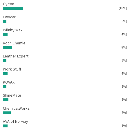
i
Gyeon
s
(18%)
u
Ewocar
(3%)
Infinity Wax
(4%)
Koch Chemie
(8%)
Leather Expert
(3%)
Work Stuff
(4%)
KOVAX
(3%)
ShineMate
(5%)
ChemicalWorkz
(7%)
AVA of Norway
(4%)