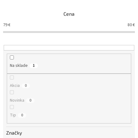
e
n
Cena
i
e
79
€
80
€
p
r
o
d
u
k
Na sklade
1
t
o
v
Akcia
0
Novinka
0
Tip
0
Značky