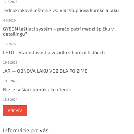
12.6.2026
Jednokrokové leštenie vs. Viacstupňová korekcia laku
4.6.2026
GYEON leštiaci systém – prečo patrí medzi špičku v
detailingu?
1.6.2026
LETO - Starostlivosť o vozidlo v horúcich dňoch
19.5.2026
JAR — OBNOVA LAKU VOZIDLA PO ZIME
18.5.2026
Nie je sušiaci uterák ako uterák
18.3.2024
ARCHÍV
Informácie pre vás