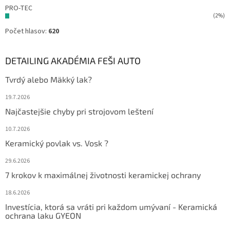
PRO-TEC
(2%)
Počet hlasov:
620
DETAILING AKADÉMIA FEŠI AUTO
Tvrdý alebo Mäkký lak?
19.7.2026
Najčastejšie chyby pri strojovom leštení
10.7.2026
Keramický povlak vs. Vosk ?
29.6.2026
7 krokov k maximálnej životnosti keramickej ochrany
18.6.2026
Investícia, ktorá sa vráti pri každom umývaní - Keramická
ochrana laku GYEON