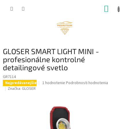
Prejsť
NÁKUP
na
obsah
KOŠÍK
GLOSER SMART LIGHT MINI -
profesionálne kontrolné
detailingové svetlo
GR7114
Priemerné
1 hodnotenie
Podrobnosti hodnotenia
Najpredávanejšie
hodnotenie
Značka:
GLOSER
produktu
je
5,0
z
5
hviezdičiek.