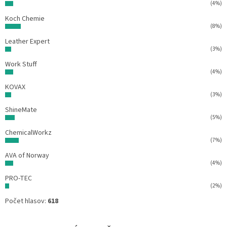
(4%)
Koch Chemie
(8%)
Leather Expert
(3%)
Work Stuff
(4%)
KOVAX
(3%)
ShineMate
(5%)
ChemicalWorkz
(7%)
AVA of Norway
(4%)
PRO-TEC
(2%)
Počet hlasov:
618