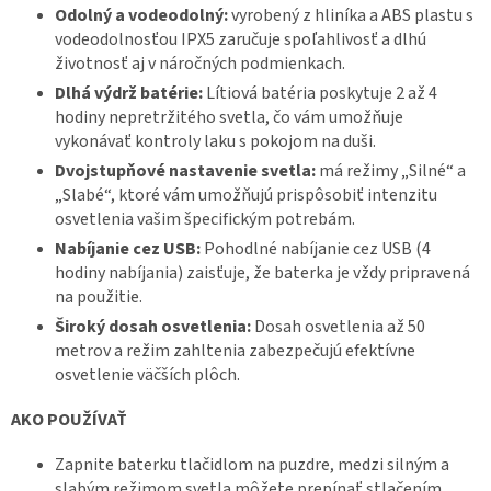
Odolný a vodeodolný:
vyrobený z hliníka a ABS plastu s
vodeodolnosťou IPX5 zaručuje spoľahlivosť a dlhú
životnosť aj v náročných podmienkach.
Dlhá výdrž batérie:
Lítiová batéria poskytuje 2 až 4
hodiny nepretržitého svetla, čo vám umožňuje
vykonávať kontroly laku s pokojom na duši.
Dvojstupňové nastavenie svetla:
má režimy „Silné“ a
„Slabé“, ktoré vám umožňujú prispôsobiť intenzitu
osvetlenia vašim špecifickým potrebám.
Nabíjanie cez USB:
Pohodlné nabíjanie cez USB (4
hodiny nabíjania) zaisťuje, že baterka je vždy pripravená
na použitie.
Široký dosah osvetlenia:
Dosah osvetlenia až 50
metrov a režim zahltenia zabezpečujú efektívne
osvetlenie väčších plôch.
AKO POUŽÍVAŤ
Zapnite baterku tlačidlom na puzdre, medzi silným a
slabým režimom svetla môžete prepínať stlačením