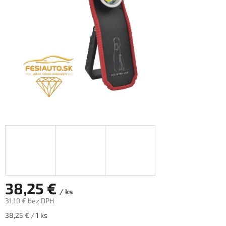
38,25 €
/ ks
31,10 € bez DPH
Jednotková
38,25 € / 1 ks
cena: