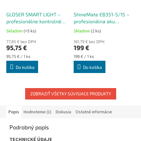
GLOSER SMART LIGHT –
ShineMate EB351-5/15 –
profesionálne kontrolné
profesionálna aku
detailingové svetlo
orbitálna leštička - 15mm
Skladom
(>5 ks)
Skladom
(2 ks)
Priemerné
Priemerné
kmit
hodnotenie
hodnotenie
77,85 € bez DPH
161,79 € bez DPH
produktu
produktu
95,75 €
199 €
je
je
5,0
5,0
Jednotková
Jednotková
95,75 € / 1 ks
199 € / 1 ks
z
z
cena:
cena:
Do košíka
Do košíka
5
5
hviezdičiek.
hviezdičiek.
ZOBRAZIŤ VŠETKY SÚVISIACE PRODUKTY
Popis
Hodnotenie (1)
Diskusia
Ostatné informácie
Podrobný popis
TECHNICKÉ ÚDAJE