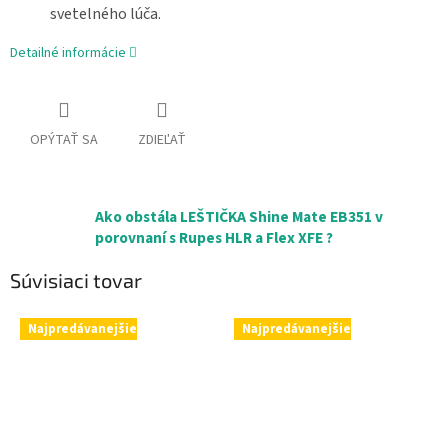
svetelného lúča.
Detailné informácie
OPÝTAŤ SA
ZDIEĽAŤ
Ako obstála LEŠTIČKA Shine Mate EB351 v
porovnaní s Rupes HLR a Flex XFE ?
Súvisiaci tovar
Najpredávanejšie
Najpredávanejšie