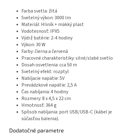
Farba svetla: žltá
Svetelný výkon: 3000 lm
Materiál: Hliník + mäkký plast
Vodotesnosť: IPX5
Výdrž batérie: 2-4 hodiny
Výkon: 30 W
Farby: čierna a červená
Pracovné charakteristiky: silné/slabé svetlo
Dosah osvetlenia: cca 50 m
Svetelný efekt: rozptyl
Nabíjacie napätie: 5V
Prevádzkové napätie: 2,5 A
Čas nabíjania: 4 hodiny
Rozmery: 8 x 4,5 x 22 cm
Hmotnosť: 364 g
Spôsob nabíjania: port USB/USB-C (kábel je
súčasťou balenia).
Dodatočné parametre