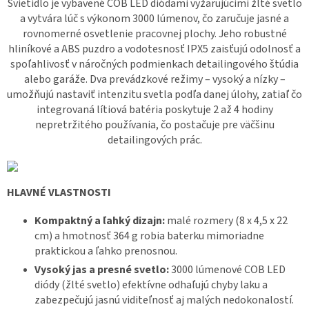
Svietidlo je vybavené COB LED diódami vyžarujúcimi žlté svetlo
a vytvára lúč s výkonom 3000 lúmenov, čo zaručuje jasné a
rovnomerné osvetlenie pracovnej plochy. Jeho robustné
hliníkové a ABS puzdro a vodotesnosť IPX5 zaisťujú odolnosť a
spoľahlivosť v náročných podmienkach detailingového štúdia
alebo garáže. Dva prevádzkové režimy – vysoký a nízky –
umožňujú nastaviť intenzitu svetla podľa danej úlohy, zatiaľ čo
integrovaná lítiová batéri
poskytuje 2 až 4 hodiny
a
nepretržitého používania, čo postačuje pre väčšinu
detailingových prác.
HLAVNÉ VLASTNOSTI
Kompaktný a ľahký dizajn:
malé rozmery (8 x 4,5 x 22
cm) a hmotnosť 364 g robia baterku mimoriadne
praktickou a ľahko prenosnou.
Vysoký jas a presné svetlo:
3000 lúmenové COB LED
diódy (žlté svetlo) efektívne odhaľujú chyby laku a
zabezpečujú jasnú viditeľnosť aj malých nedokonalostí.