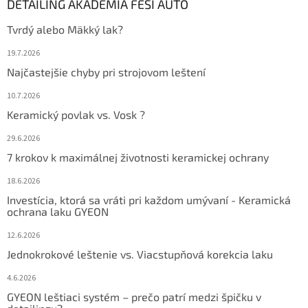
DETAILING AKADÉMIA FEŠI AUTO
Tvrdý alebo Mäkký lak?
19.7.2026
Najčastejšie chyby pri strojovom leštení
10.7.2026
Keramický povlak vs. Vosk ?
29.6.2026
7 krokov k maximálnej životnosti keramickej ochrany
18.6.2026
Investícia, ktorá sa vráti pri každom umývaní - Keramická
ochrana laku GYEON
12.6.2026
Jednokrokové leštenie vs. Viacstupňová korekcia laku
4.6.2026
GYEON leštiaci systém – prečo patrí medzi špičku v