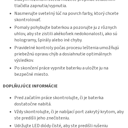
tlačidla zapnutia/vypnutia.
Nasmerujte svetelný lúč na povrch farby, ktorý chcete
skontrolovať.
Pomaly pohybujte baterkou a pozorujte ju z rôznych
uhlov, aby ste zistili akékoľvek nedokonalosti, ako sú
hologramy, špirály alebo iné chyby.
Pravidelné kontroly počas procesu leštenia umožňujú
priebežnú opravu chýb a dosiahnutie optimálnych
výsledkov.
Po skončení práce vypnite baterku a uložte ju na
bezpečné miesto.
DOPLŇUJÚCE INFORMÁCIE
Pred začatím práce skontrolujte, či je baterka
dostatočne nabitá.
Vždy skontrolujte, či je nabíjací port zakrytý krytom, aby
ste predišli jeho znečisteniu.
Udržujte LED diódy čisté, aby ste predišli rušeniu