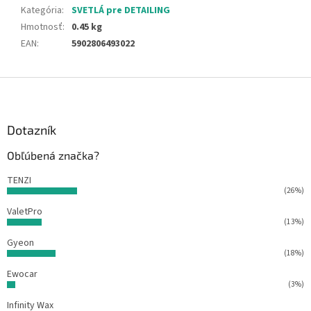
Kategória
:
SVETLÁ pre DETAILING
Hmotnosť
:
0.45 kg
EAN
:
5902806493022
Z
á
p
ä
Dotazník
t
Obľúbená značka?
i
e
TENZI
(26%)
ValetPro
(13%)
Gyeon
(18%)
Ewocar
(3%)
Infinity Wax