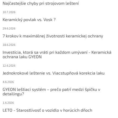
Najčastejšie chyby pri strojovom leštení
10.7.2026
Keramický povlak vs. Vosk ?
29.6.2026
7 krokov k maximálnej životnosti keramickej ochrany
18.6.2026
Investícia, ktorá sa vráti pri každom umývaní - Keramická
ochrana laku GYEON
12.6.2026
Jednokrokové leštenie vs. Viacstupňová korekcia laku
4.6.2026
GYEON leštiaci systém – prečo patrí medzi špičku v
detailingu?
1.6.2026
LETO - Starostlivosť o vozidlo v horúcich dňoch