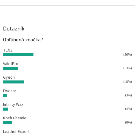
Z
á
p
ä
Dotazník
t
Obľúbená značka?
i
e
TENZI
(26%)
ValetPro
(13%)
Gyeon
(18%)
Ewocar
(3%)
Infinity Wax
(4%)
Koch Chemie
(8%)
Leather Expert