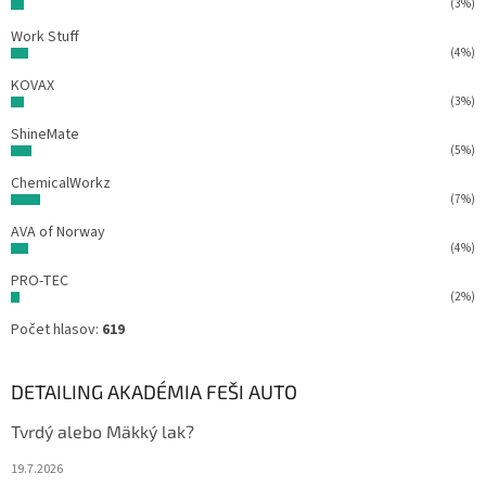
(3%)
Work Stuff
(4%)
KOVAX
(3%)
ShineMate
(5%)
ChemicalWorkz
(7%)
AVA of Norway
(4%)
PRO-TEC
(2%)
Počet hlasov:
619
DETAILING AKADÉMIA FEŠI AUTO
Tvrdý alebo Mäkký lak?
19.7.2026