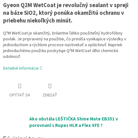
Gyeon Q2M WetCoat je revolučný sealant v spreji
na báze SiO2, ktorý ponúka okamžitú ochranu v
priebehu niekoľkých minút.
Q²M WetCoat je okamžitý, brilantne ľahko použiteľný hydrofóbny
povlak.
Je pripravený na použitie, čo prináša vynikajúce výsledky v
jednoduchom a rýchlom procese nastriekať a opláchnuť.
Napriek
jednoduchému použitiu poskytuje Q²M WetCoat dlhú chemickú
odolnosť.
Detailné informácie
OPÝTAŤ SA
ZDIEĽAŤ
Ako obstála LEŠTIČKA Shine Mate EB351 v
porovnaní s Rupes HLR a Flex XFE ?