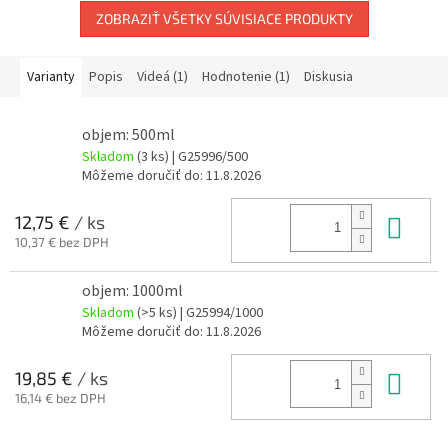
ZOBRAZIŤ VŠETKY SÚVISIACE PRODUKTY
Varianty
Popis
Videá (1)
Hodnotenie (1)
Diskusia
objem: 500ml
Skladom
(3 ks)
| G25996/500
Môžeme doručiť do:
11.8.2026
Do 
12,75 €
/ ks
10,37 € bez DPH
objem: 1000ml
Skladom
(>5 ks)
| G25994/1000
Môžeme doručiť do:
11.8.2026
Do 
19,85 €
/ ks
16,14 € bez DPH