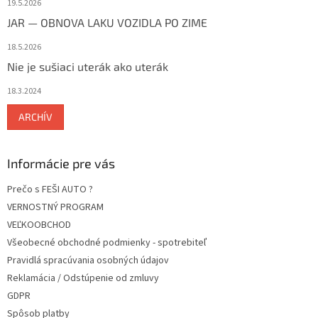
19.5.2026
JAR — OBNOVA LAKU VOZIDLA PO ZIME
18.5.2026
Nie je sušiaci uterák ako uterák
18.3.2024
ARCHÍV
Informácie pre vás
Prečo s FEŠI AUTO ?
VERNOSTNÝ PROGRAM
VEĽKOOBCHOD
Všeobecné obchodné podmienky - spotrebiteľ
Pravidlá spracúvania osobných údajov
Reklamácia / Odstúpenie od zmluvy
GDPR
Spôsob platby