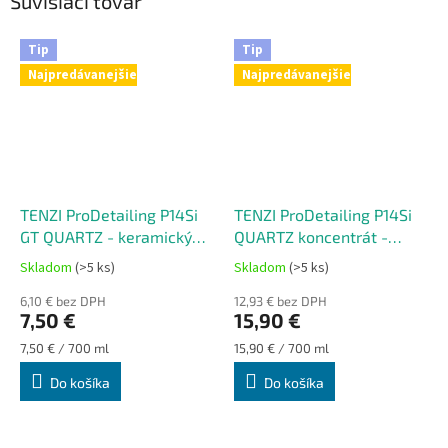
Súvisiaci tovar
Tip
Tip
Najpredávanejšie
Najpredávanejšie
TENZI ProDetailing P14Si
TENZI ProDetailing P14Si
GT QUARTZ - keramický
QUARTZ koncentrát -
sealant - rýchly
keramický sealant - rýchly
Skladom
(>5 ks)
Skladom
(>5 ks)
Priemerné
Priemerné
hydrofóbny účinok - na
hydrofóbny účinok - na
hodnotenie
hodnotenie
mokré a suché karosérie
6,10 € bez DPH
mokré a suché karosérie
12,93 € bez DPH
produktu
produktu
7,50 €
15,90 €
je
je
5,0
5,0
Jednotková
Jednotková
7,50 € / 700 ml
15,90 € / 700 ml
z
z
cena:
cena:
Do košíka
Do košíka
5
5
hviezdičiek.
hviezdičiek.