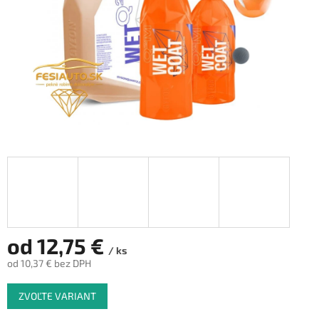
od
12,75 €
/ ks
od
10,37 €
bez DPH
Jednotková
ZVOĽTE VARIANT
cena: