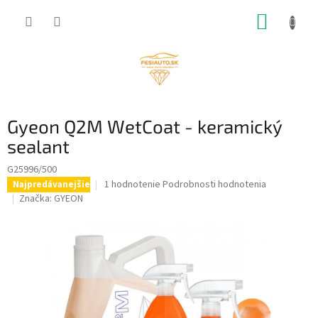
Prejsť
NÁKUP
na
obsah
KOŠÍK
Gyeon Q2M WetCoat - keramický
sealant
G25996/500
Priemerné
1 hodnotenie
Podrobnosti hodnotenia
Najpredávanejšie
hodnotenie
Značka:
GYEON
produktu
je
5,0
z
5
hviezdičiek.