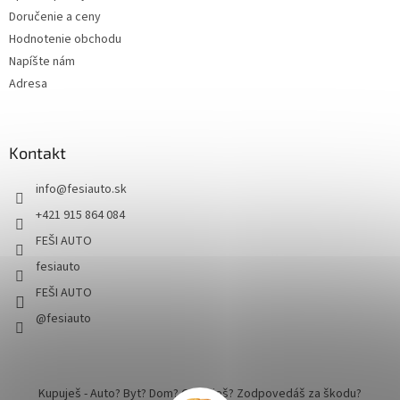
Doručenie a ceny
Hodnotenie obchodu
Napíšte nám
Adresa
Kontakt
info
@
fesiauto.sk
+421 915 864 084
FEŠI AUTO
fesiauto
FEŠI AUTO
@fesiauto
Kupuješ - Auto? Byt? Dom? Cestuješ? Zodpovedáš za škodu?