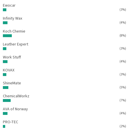
Ewocar
(3%)
Infinity Wax
(4%)
Koch Chemie
(8%)
Leather Expert
(3%)
Work Stuff
(4%)
KOVAX
(3%)
ShineMate
(5%)
ChemicalWorkz
(7%)
AVA of Norway
(4%)
PRO-TEC
(2%)