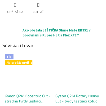
OPÝTAŤ SA
ZDIEĽAŤ
Ako obstála LEŠTIČKA Shine Mate EB351 v
porovnaní s Rupes HLR a Flex XFE ?
Súvisiaci tovar
Tip
Najpredávanejšie
Gyeon Q2M Eccentric Cut -
Gyeon Q2M Rotary Heavy
stredne tvrdý leštiaci
Cut - tvrdý leštiaci kotúč