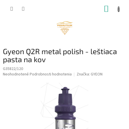
Prejsť
NÁKUP
na
obsah
KOŠÍK
Gyeon Q2R metal polish - leštiaca
pasta na kov
G35822/120
Priemerné
Neohodnotené
Podrobnosti hodnotenia
Značka:
GYEON
hodnotenie
produktu
je
0,0
z
5
hviezdičiek.