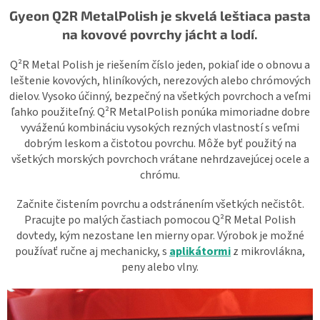
Gyeon Q2R MetalPolish je skvelá leštiaca pasta
na kovové povrchy jácht a lodí.
Q²R Metal Polish je riešením číslo jeden, pokiaľ ide o obnovu a
leštenie kovových, hliníkových, nerezových alebo chrómových
dielov. Vysoko účinný, bezpečný na všetkých povrchoch a veľmi
ľahko použiteľný. Q²R MetalPolish ponúka mimoriadne dobre
vyváženú kombináciu vysokých rezných vlastností s veľmi
dobrým leskom a čistotou povrchu. Môže byť použitý na
všetkých morských povrchoch vrátane nehrdzavejúcej ocele a
chrómu.
Začnite čistením povrchu a odstránením všetkých nečistôt.
Pracujte po malých častiach pomocou Q²R Metal Polish
dovtedy, kým nezostane len mierny opar. Výrobok je možné
používať ručne aj mechanicky, s
aplikátormi
z mikrovlákna,
peny alebo vlny.