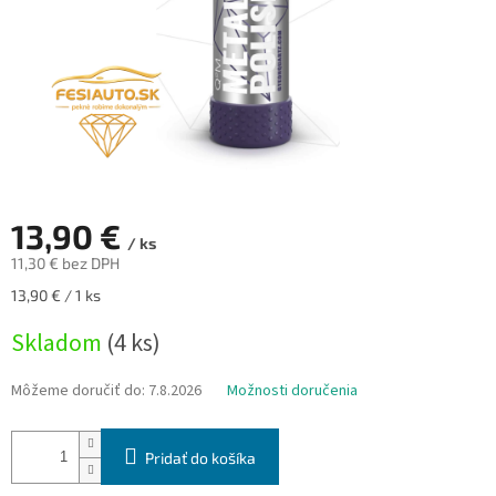
13,90 €
/ ks
11,30 € bez DPH
Jednotková
13,90 € / 1 ks
cena:
Skladom
(4 ks)
Môžeme doručiť do:
7.8.2026
Možnosti doručenia
Pridať do košíka