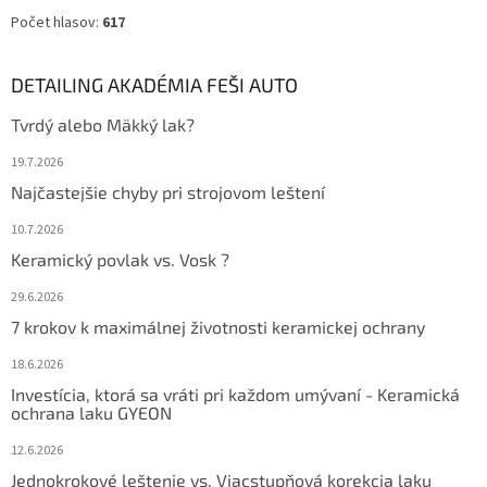
Počet hlasov:
617
DETAILING AKADÉMIA FEŠI AUTO
Tvrdý alebo Mäkký lak?
19.7.2026
Najčastejšie chyby pri strojovom leštení
10.7.2026
Keramický povlak vs. Vosk ?
29.6.2026
7 krokov k maximálnej životnosti keramickej ochrany
18.6.2026
Investícia, ktorá sa vráti pri každom umývaní - Keramická
ochrana laku GYEON
12.6.2026
Jednokrokové leštenie vs. Viacstupňová korekcia laku