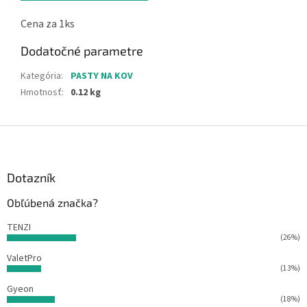
Cena za 1ks
Dodatočné parametre
Kategória
:
PASTY NA KOV
Hmotnosť
:
0.12 kg
Z
á
p
ä
Dotazník
t
Obľúbená značka?
i
e
TENZI
(26%)
ValetPro
(13%)
Gyeon
(18%)