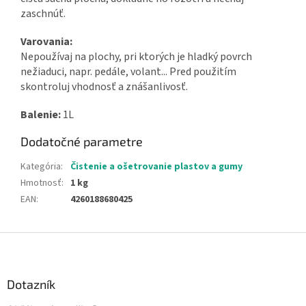
zaschnúť.
Varovania:
Nepoužívaj na plochy, pri ktorých je hladký povrch
nežiaduci, napr. pedále, volant... Pred použitím
skontroluj vhodnosť a znášanlivosť.
Balenie:
1L
Dodatočné parametre
Kategória
:
Čistenie a ošetrovanie plastov a gumy
Hmotnosť
:
1 kg
EAN
:
4260188680425
Z
á
p
ä
Dotazník
t