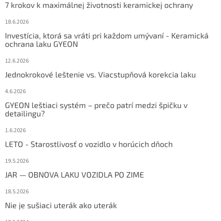
7 krokov k maximálnej životnosti keramickej ochrany
18.6.2026
Investícia, ktorá sa vráti pri každom umývaní - Keramická
ochrana laku GYEON
12.6.2026
Jednokrokové leštenie vs. Viacstupňová korekcia laku
4.6.2026
GYEON leštiaci systém – prečo patrí medzi špičku v
detailingu?
1.6.2026
LETO - Starostlivosť o vozidlo v horúcich dňoch
19.5.2026
JAR — OBNOVA LAKU VOZIDLA PO ZIME
18.5.2026
Nie je sušiaci uterák ako uterák