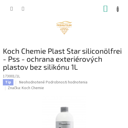
Prejsť
NÁKUP
na
obsah
KOŠÍK
Koch Chemie Plast Star siliconölfrei
- Pss - ochrana exteriérových
plastov bez silikónu 1L
173001/1L
Priemerné
Neohodnotené
Podrobnosti hodnotenia
Tip
hodnotenie
Značka:
Koch Chemie
produktu
je
0,0
z
5
hviezdičiek.