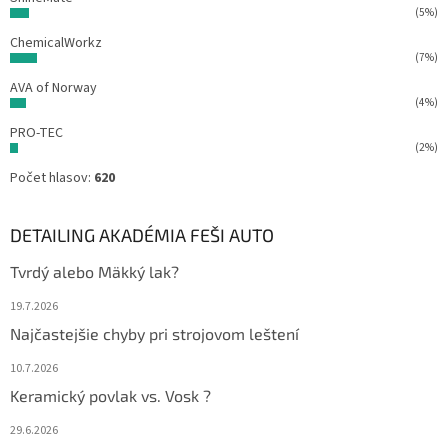
(5%)
ChemicalWorkz
(7%)
AVA of Norway
(4%)
PRO-TEC
(2%)
Počet hlasov:
620
DETAILING AKADÉMIA FEŠI AUTO
Tvrdý alebo Mäkký lak?
19.7.2026
Najčastejšie chyby pri strojovom leštení
10.7.2026
Keramický povlak vs. Vosk ?
29.6.2026