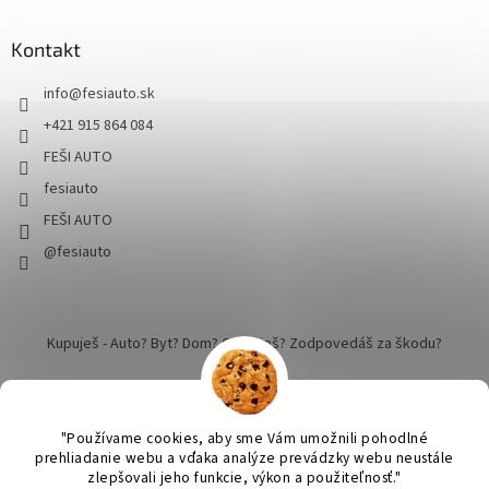
Kontakt
info
@
fesiauto.sk
+421 915 864 084
FEŠI AUTO
fesiauto
FEŠI AUTO
@fesiauto
Kupuješ - Auto? Byt? Dom? Cestuješ? Zodpovedáš za škodu?
"Používame cookies, aby sme Vám umožnili pohodlné
prehliadanie webu a vďaka analýze prevádzky webu neustále
zlepšovali jeho funkcie, výkon a použiteľnosť."
Vytvoril Shoptet