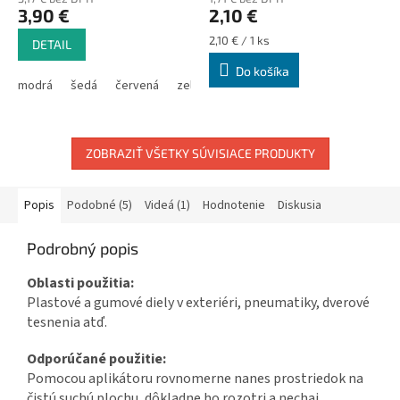
3,90 €
2,10 €
Jednotková
2,10 € / 1 ks
DETAIL
cena:
Do košíka
modrá
šedá
červená
zelená
ZOBRAZIŤ VŠETKY SÚVISIACE PRODUKTY
Popis
Podobné (5)
Videá (1)
Hodnotenie
Diskusia
Podrobný popis
Oblasti použitia:
Plastové a gumové diely v exteriéri, pneumatiky, dverové
tesnenia atď.
Odporúčané použitie:
Pomocou aplikátoru rovnomerne nanes prostriedok na
čistú suchú plochu, dôkladne ho rozotri a nechaj