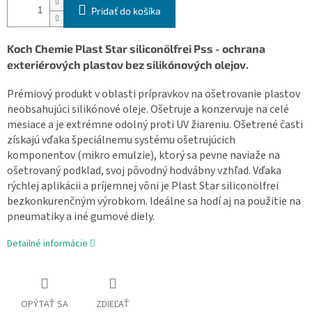
Pridať do košíka
Koch Chemie Plast Star siliconölfrei Pss - ochrana
exteriérových plastov bez silikónových olejov.
Prémiový produkt v oblasti prípravkov na ošetrovanie plastov
neobsahujúci silikónové oleje. Ošetruje a konzervuje na celé
mesiace a je extrémne odolný proti UV žiareniu. Ošetrené časti
získajú vďaka špeciálnemu systému ošetrujúcich
komponentov (mikro emulzie), ktorý sa pevne naviaže na
ošetrovaný podklad, svoj pôvodný hodvábny vzhľad. Vďaka
rýchlej aplikácii a príjemnej vôni je Plast Star siliconölfrei
bezkonkurenčným výrobkom. Ideálne sa hodí aj na použitie na
pneumatiky a iné gumové diely.
Detailné informácie
OPÝTAŤ SA
ZDIEĽAŤ