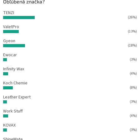
Obľúbená značka?
i
e
TENZI
(26%)
ValetPro
(13%)
Gyeon
(18%)
Ewocar
(3%)
Infinity Wax
(4%)
Koch Chemie
(8%)
Leather Expert
(3%)
Work Stuff
(4%)
KOVAX
(3%)
ShineMate