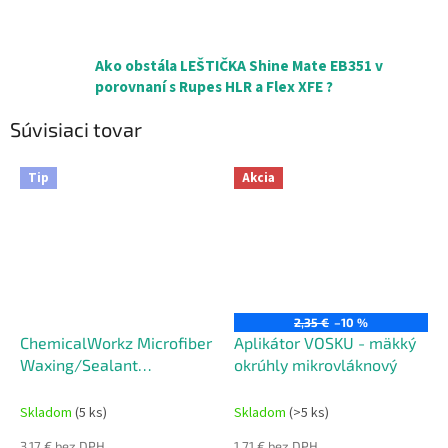
Ako obstála LEŠTIČKA Shine Mate EB351 v
porovnaní s Rupes HLR a Flex XFE ?
Súvisiaci tovar
Tip
Akcia
2,35 €
–10 %
ChemicalWorkz Microfiber
Aplikátor VOSKU - mäkký
Waxing/Sealant
okrúhly mikrovláknový
Applicator -
mikrovláknový aplikátor,
Skladom
(5 ks)
Skladom
(>5 ks)
2ks v balení
3,17 € bez DPH
1,71 € bez DPH