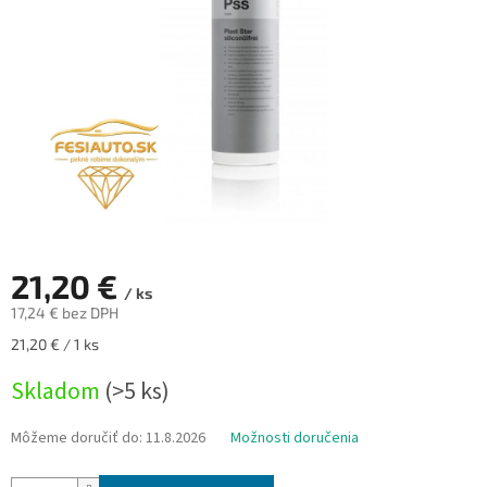
21,20 €
/ ks
17,24 € bez DPH
Jednotková
21,20 € / 1 ks
cena:
Skladom
(>5 ks)
Môžeme doručiť do:
11.8.2026
Možnosti doručenia