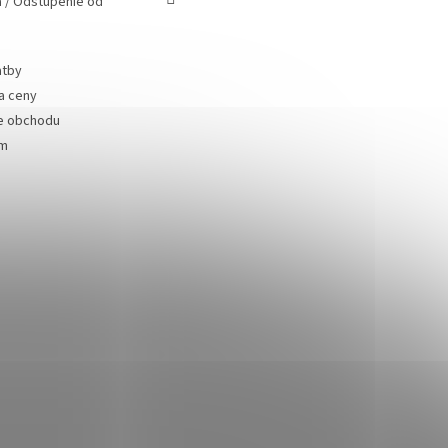
 / Odstúpenie od
atby
a ceny
e obchodu
ám