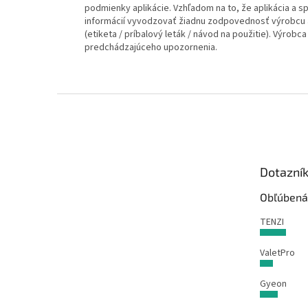
podmienky aplikácie. Vzhľadom na to, že aplikácia a 
informácií vyvodzovať žiadnu zodpovednosť výrobcu a
(etiketa / príbalový leták / návod na použitie). Výrob
predchádzajúceho upozornenia.
Z
á
p
ä
t
Dotazní
i
e
Obľúbená
TENZI
ValetPro
Gyeon