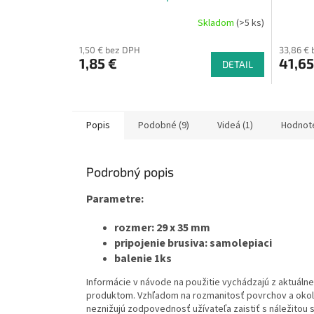
25ks
Skladom
(>5 ks)
1,50 € bez DPH
33,86 €
1,85 €
41,65
DETAIL
Popis
Podobné (9)
Videá (1)
Hodnot
Podrobný popis
Parametre:
rozmer: 29 x 35 mm
pripojenie brusiva: samolepiaci
balenie 1ks
Informácie v návode na použitie vychádzajú z aktuálne
produktom. Vzhľadom na rozmanitosť povrchov a okol
neznižujú zodpovednosť užívateľa zaistiť s náležitou