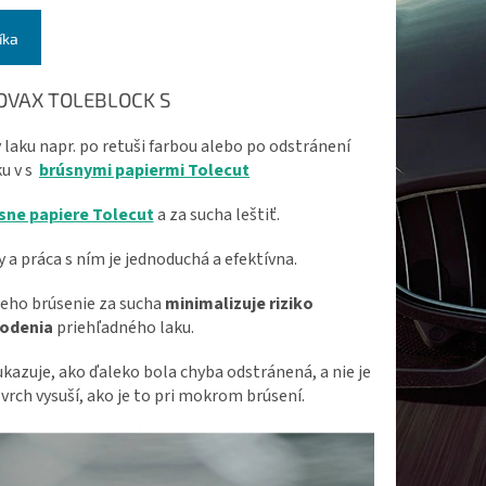
íka
OVAX TOLEBLOCK S
 laku napr. po retuši farbou alebo po odstránení
u v s
brúsnymi papiermi Tolecut
sne papiere Tolecut
a za sucha leštiť.
 a práca s ním je jednoduchá a efektívna.
jeho brúsenie za sucha
minimalizuje riziko
odenia
priehľadného laku.
ukazuje, ako ďaleko bola chyba odstránená, a nie je
vrch vysuší, ako je to pri mokrom brúsení.