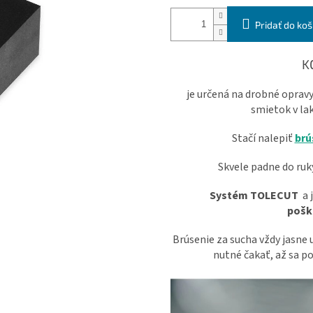
Pridať do koš
K
je určená na drobné opravy
smietok v lak
Stačí nalepiť
brú
Skvele padne do ruky
Systém TOLECUT
a 
pošk
Brúsenie za sucha vždy jasne 
nutné čakať, až sa po