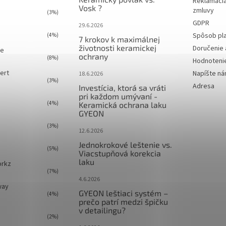
Reklamácia
Vosk ?
zmluvy
(3%)
GDPR
29.6.2026
Spôsob pl
(4%)
7 krokov k maximálnej
životnosti keramickej
Doručenie 
ie
ochrany
(8%)
Hodnoteni
ert
Napíšte n
18.6.2026
(3%)
Adresa
Investícia, ktorá sa vráti
pri každom umývaní -
(4%)
Keramická ochrana laku
GYEON
(3%)
12.6.2026
Jednokrokové leštenie vs.
(5%)
Viacstupňová korekcia
laku
orkz
(7%)
4.6.2026
way
GYEON leštiaci systém –
(4%)
prečo patrí medzi špičku
v detailingu?
(2%)