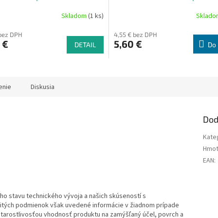
Skladom
(1 ks)
Sklad
 bez DPH
4,55 € bez DPH
 €
5,60 €
DETAIL
Do 
enie
Diskusia
Dod
Kate
Hmot
EAN
:
ho stavu technického vývoja a našich skúseností s
itých podmienok však uvedené informácie v žiadnom prípade
 starostlivosťou vhodnosť produktu na zamýšľaný účel, povrch a