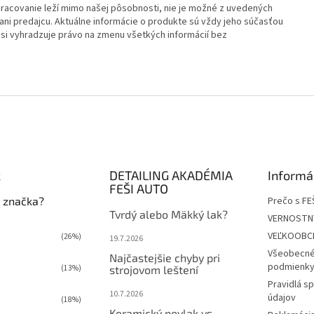
spracovanie leží mimo našej pôsobnosti, nie je možné z uvedených
ni predajcu. Aktuálne informácie o produkte sú vždy jeho súčasťou
ca si vyhradzuje právo na zmenu všetkých informácií bez
k
DETAILING AKADÉMIA
Informá
FEŠI AUTO
 značka?
Prečo s FE
Tvrdý alebo Mäkký lak?
VERNOSTN
VEĽKOOBC
(26%)
19.7.2026
Všeobecné
Najčastejšie chyby pri
podmienky 
(13%)
strojovom leštení
Pravidlá s
10.7.2026
údajov
(18%)
Keramický povlak vs.