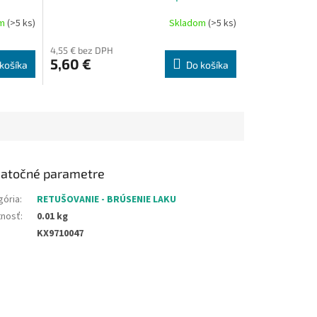
om
(>5 ks)
Skladom
(>5 ks)
4,55 € bez DPH
5,60 €
košíka
Do košíka
atočné parametre
gória
:
RETUŠOVANIE - BRÚSENIE LAKU
nosť
:
0.01 kg
KX9710047