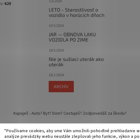
1.6.2026
ov:
620
LETO - Starostlivosť o
vozidlo v horúcich dňoch
19.5.2026
JAR — OBNOVA LAKU
VOZIDLA PO ZIME
18.5.2026
Nie je sušiaci uterák ako
uterák
18.3.2024
ARCHÍV
Kupuješ - Auto? Byt? Dom? Cestuješ? Zodpovedáš za škodu?
"Používame cookies, aby sme Vám umožnili pohodlné prehliadanie w
analýze prevádzky webu neustále zlepšovali jeho funkcie, výkon a pou