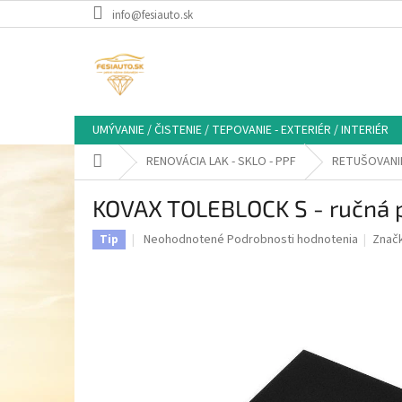
Prejsť
info@fesiauto.sk
na
obsah
UMÝVANIE / ČISTENIE / TEPOVANIE - EXTERIÉR / INTERIÉR
Domov
RENOVÁCIA LAK - SKLO - PPF
RETUŠOVANIE
KOVAX TOLEBLOCK S - ručná p
Priemerné
Neohodnotené
Podrobnosti hodnotenia
Znač
Tip
hodnotenie
produktu
je
0,0
z
5
hviezdičiek.