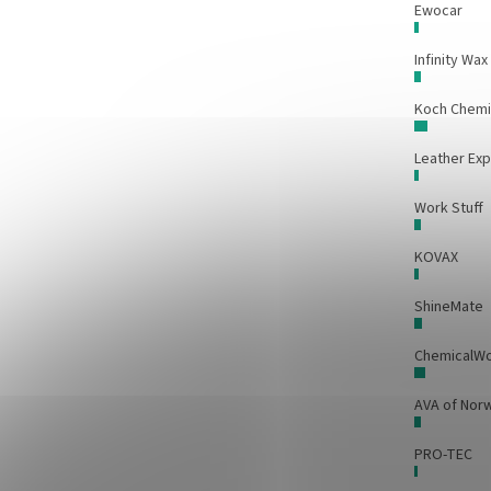
Ewocar
Infinity Wax
Koch Chem
Leather Exp
Work Stuff
KOVAX
ShineMate
ChemicalW
AVA of Nor
PRO-TEC