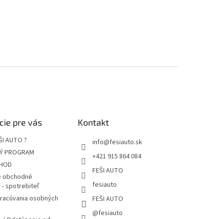
cie pre vás
Kontakt
ŠI AUTO ?
info
@
fesiauto.sk
Ý PROGRAM
+421 915 864 084
HOD
FEŠI AUTO
 obchodné
fesiauto
- spotrebiteľ
pracúvania osobných
FEŠI AUTO
@fesiauto