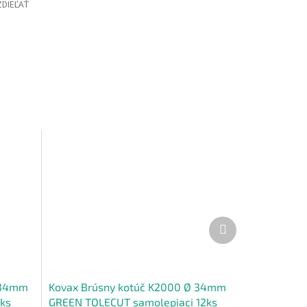
ZDIEĽAŤ
Ďalší
produkt
 34mm
Kovax Brúsny kotúč K2000 Ø 34mm
2ks
GREEN TOLECUT samolepiaci 12ks