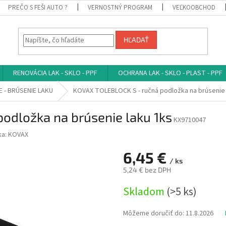
PREČO S FEŠI AUTO ?
VERNOSTNÝ PROGRAM
VEĽKOOBCHOD
HĽADAŤ
RENOVÁCIA LAK - SKLO - PPF
OCHRANA LAK - SKLO - PLAST - PPF
 - BRÚSENIE LAKU
KOVAX TOLEBLOCK S - ručná podložka na brúsenie 
odložka na brúsenie laku 1ks
KX9710047
ka:
KOVAX
6,45 €
/ ks
5,24 € bez DPH
Jednotková
Skladom
(>5 ks)
cena:
Môžeme doručiť do:
11.8.2026