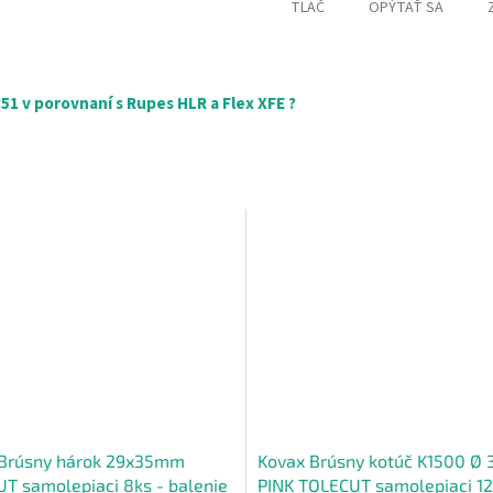
TLAČ
OPÝTAŤ SA
1 v porovnaní s Rupes HLR a Flex XFE ?
Brúsny hárok 29x35mm
Kovax Brúsny kotúč K1500 Ø
T samolepiaci 8ks - balenie
PINK TOLECUT samolepiaci 1