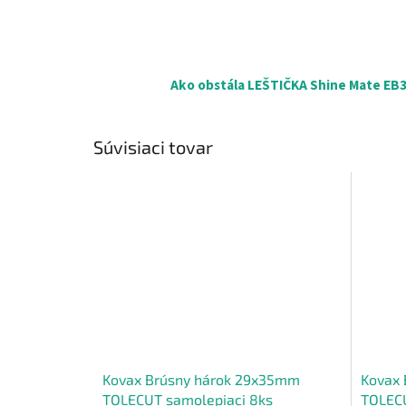
Ako obstála LEŠTIČKA Shine Mate EB35
Súvisiaci tovar
Kovax Brúsny hárok 29x35mm
Kovax 
TOLECUT samolepiaci 8ks
TOLECU