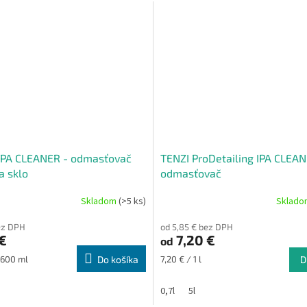
IPA CLEANER - odmasťovač
TENZI ProDetailing IPA CLEAN
a sklo
odmasťovač
Skladom
(>5 ks)
Sklad
ez DPH
od 5,85 € bez DPH
€
7,20 €
od
ová
Jednotková
 600 ml
Do košíka
7,20 € / 1 l
D
cena:
0,7l
5l