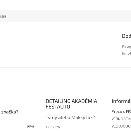
usia
Dod
Kate
Hmot
k
DETAILING AKADÉMIA
Informá
FEŠI AUTO
 značka?
Prečo s FE
Tvrdý alebo Mäkký lak?
VERNOSTN
VEĽKOOBC
(26%)
19.7.2026