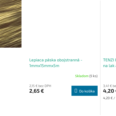
Lepiaca páska obojstranná -
TENZI 
1mmx15mmx5m
na lak 
Skladom
(5 ks)
2,15 € bez DPH
3,41 € b
2,65 €
4,20 
Do košíka
Jednotk
4,20 € /
cena: