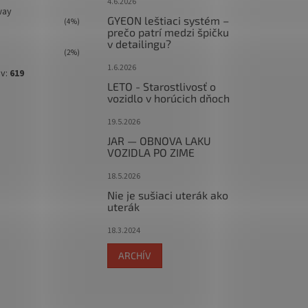
4.6.2026
way
GYEON leštiaci systém –
(4%)
prečo patrí medzi špičku
v detailingu?
(2%)
1.6.2026
ov:
619
LETO - Starostlivosť o
vozidlo v horúcich dňoch
19.5.2026
JAR — OBNOVA LAKU
VOZIDLA PO ZIME
18.5.2026
Nie je sušiaci uterák ako
uterák
18.3.2024
ARCHÍV