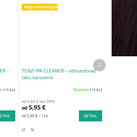
Najpredávanejšie
Ďalší
produkt
ER -
TENZI IPA CLEANER – odmasťovač
laku karosérie
om
(>5 ks)
Skladom
(>5 ks)
od 4,84 € bez DPH
5,95 €
od
Jednotková
ETAIL
od 5,95 € / 1 ks
DETAIL
cena:
1l
5l