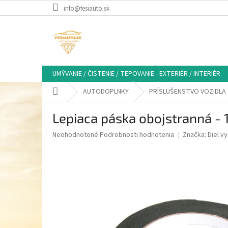
Prejsť
info@fesiauto.sk
na
obsah
UMÝVANIE / ČISTENIE / TEPOVANIE - EXTERIÉR / INTERIÉR
Domov
AUTODOPLNKY
PRÍSLUŠENSTVO VOZIDLA
Lepiaca páska obojstranná
Priemerné
Neohodnotené
Podrobnosti hodnotenia
Značka:
Diel v
hodnotenie
produktu
je
0,0
z
5
hviezdičiek.