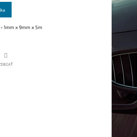
íka
 -
1mm x 9mm x 5m
ZDIEĽAŤ