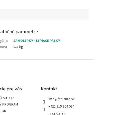
atočné parametre
gória
:
SAMOLEPKY - LEPIACE PÁSKY
nosť
:
0.1 kg
cie pre vás
Kontakt
ŠI AUTO ?
info
@
fesiauto.sk
Ý PROGRAM
+421 915 864 084
HOD
FEŠI AUTO