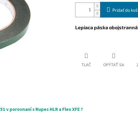
Pridať do koš
Lepiaca páska obojstranná
TLAČ
OPÝTAŤ SA
1 v porovnaní s Rupes HLR a Flex XFE ?