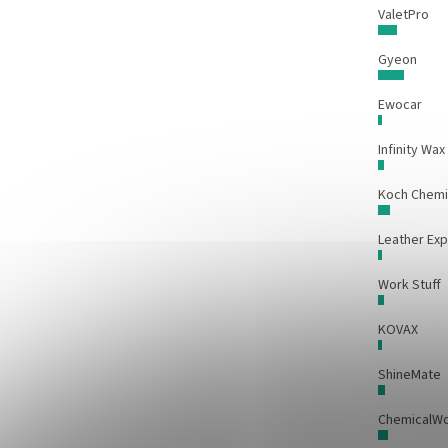
ValetPro
Gyeon
Ewocar
Infinity Wax
Koch Chem
Leather Exp
Work Stuff
KOVAX
ShineMate
ChemicalW