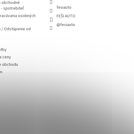
 obchodné
fesiauto
- spotrebiteľ
pracúvania osobných
FEŠI AUTO
@fesiauto
 / Odstúpenie od
atby
a ceny
e obchodu
ám