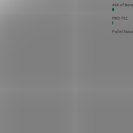
AVA of Nor
PRO-TEC
Počet hlas