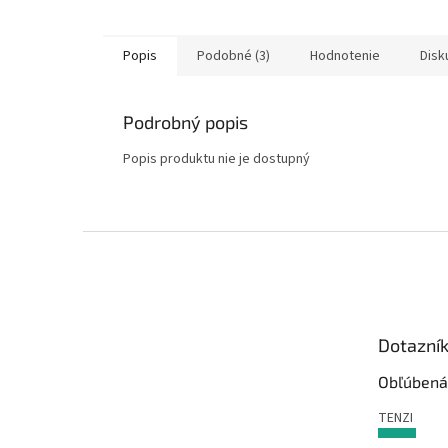
Popis
Podobné (3)
Hodnotenie
Disk
Podrobný popis
Popis produktu nie je dostupný
Z
á
p
ä
t
Dotazní
i
e
Obľúbená
TENZI