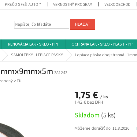
PREČO S FEŠI AUTO ?
VERNOSTNÝ PROGRAM
VEĽKOOBCHOD
HĽADAŤ
RENOVÁCIA LAK - SKLO - PPF
OCHRANA LAK - SKLO - PLAST - PPF
SAMOLEPKY - LEPIACE PÁSKY
Lepiaca páska obojstranná - 1
 - 1mmx9mmx5m
2A1242
yrobený v EU
1,75 €
/ ks
1,42 € bez DPH
Jednotková
Skladom
(5 ks)
cena:
Môžeme doručiť do:
11.8.2026