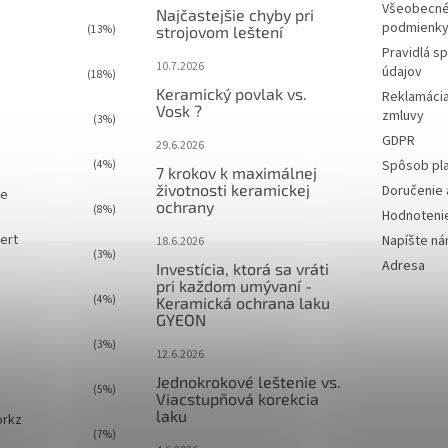
Všeobecné
Najčastejšie chyby pri
podmienky 
(13%)
strojovom leštení
Pravidlá s
10.7.2026
údajov
(18%)
Keramický povlak vs.
Reklamácia
Vosk ?
zmluvy
(3%)
GDPR
29.6.2026
Spôsob pl
(4%)
7 krokov k maximálnej
životnosti keramickej
Doručenie 
ie
ochrany
(8%)
Hodnoteni
ert
Napíšte n
18.6.2026
(3%)
Adresa
Investícia, ktorá sa vráti
pri každom umývaní -
(4%)
Keramická ochrana laku
GYEON
(3%)
12.6.2026
Jednokrokové leštenie vs.
(5%)
Viacstupňová korekcia
laku
orkz
(7%)