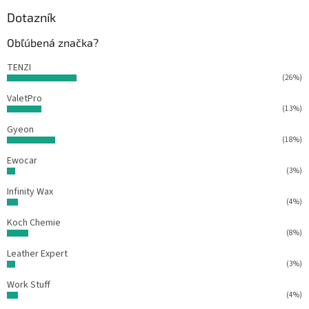
p
ä
Dotazník
t
Obľúbená značka?
i
e
TENZI
(26%)
ValetPro
(13%)
Gyeon
(18%)
Ewocar
(3%)
Infinity Wax
(4%)
Koch Chemie
(8%)
Leather Expert
(3%)
Work Stuff
(4%)