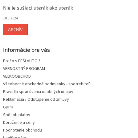
Nie je sušiaci uterák ako uterák
18.3.2024
ARCHÍV
Informácie pre vás
Prečo s FEŠI AUTO ?
VERNOSTNÝ PROGRAM
VEĽKOOBCHOD
Všeobecné obchodné podmienky - spotrebiteľ
Pravidlá spracúvania osobných údajov
Reklamácia / Odstúpenie od zmluvy
GDPR
Spôsob platby
Doručenie a ceny
Hodnotenie obchodu
Napíšte nám