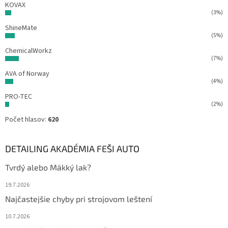
KOVAX
(3%)
ShineMate
(5%)
ChemicalWorkz
(7%)
AVA of Norway
(4%)
PRO-TEC
(2%)
Počet hlasov:
620
DETAILING AKADÉMIA FEŠI AUTO
Tvrdý alebo Mäkký lak?
19.7.2026
Najčastejšie chyby pri strojovom leštení
10.7.2026