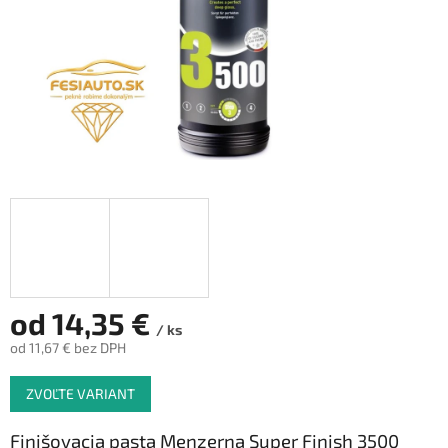
od
14,35 €
/ ks
od
11,67 €
bez DPH
Jednotková
ZVOĽTE VARIANT
cena:
Finišovacia pasta Menzerna Super Finish 3500