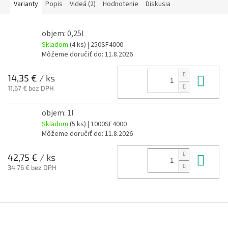
Varianty
Popis
Videá (2)
Hodnotenie
Diskusia
objem: 0,25l
Skladom
(4 ks)
| 250SF4000
Môžeme doručiť do:
11.8.2026
Do 
14,35 €
/ ks
11,67 € bez DPH
objem: 1l
Skladom
(5 ks)
| 1000SF4000
Môžeme doručiť do:
11.8.2026
Do 
42,75 €
/ ks
34,76 € bez DPH
Z
á