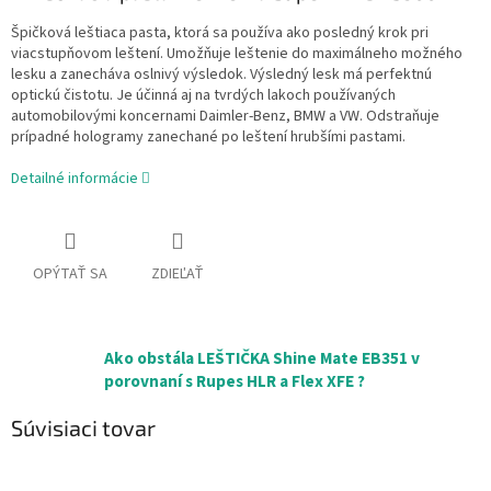
Špičková leštiaca pasta, ktorá sa používa ako posledný krok pri
viacstupňovom leštení. Umožňuje leštenie do maximálneho možného
lesku a zanecháva oslnivý výsledok. Výsledný lesk má perfektnú
optickú čistotu. Je účinná aj na tvrdých lakoch používaných
automobilovými koncernami Daimler-Benz, BMW a VW. Odstraňuje
prípadné hologramy zanechané po leštení hrubšími pastami.
Detailné informácie
OPÝTAŤ SA
ZDIEĽAŤ
Ako obstála LEŠTIČKA Shine Mate EB351 v
porovnaní s Rupes HLR a Flex XFE ?
Súvisiaci tovar