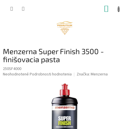
Prejsť
NÁKUP
na
obsah
KOŠÍK
Menzerna Super Finish 3500 -
finišovacia pasta
250SF4000
Priemerné
Neohodnotené
Podrobnosti hodnotenia
Značka:
Menzerna
hodnotenie
produktu
je
0,0
z
5
hviezdičiek.