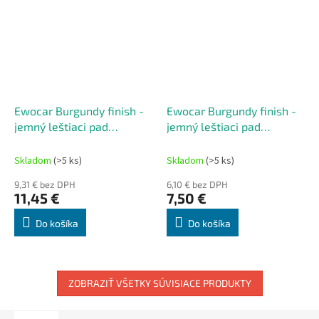
Ewocar Burgundy finish -
Ewocar Burgundy finish -
jemný leštiaci pad
jemný leštiaci pad
125/150mm
75/95mm
Skladom
(>5 ks)
Skladom
(>5 ks)
9,31 € bez DPH
6,10 € bez DPH
11,45 €
7,50 €
Do košíka
Do košíka
ZOBRAZIŤ VŠETKY SÚVISIACE PRODUKTY