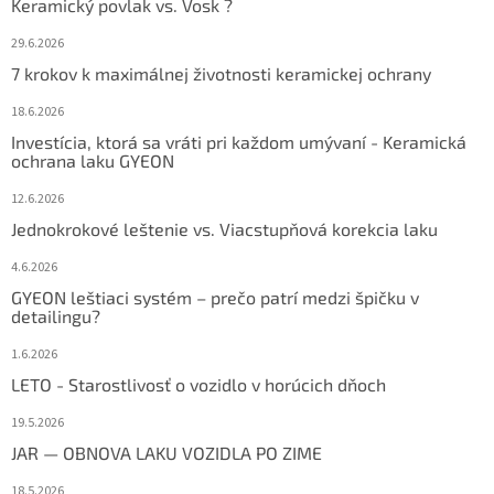
Keramický povlak vs. Vosk ?
29.6.2026
7 krokov k maximálnej životnosti keramickej ochrany
18.6.2026
Investícia, ktorá sa vráti pri každom umývaní - Keramická
ochrana laku GYEON
12.6.2026
Jednokrokové leštenie vs. Viacstupňová korekcia laku
4.6.2026
GYEON leštiaci systém – prečo patrí medzi špičku v
detailingu?
1.6.2026
LETO - Starostlivosť o vozidlo v horúcich dňoch
19.5.2026
JAR — OBNOVA LAKU VOZIDLA PO ZIME
18.5.2026