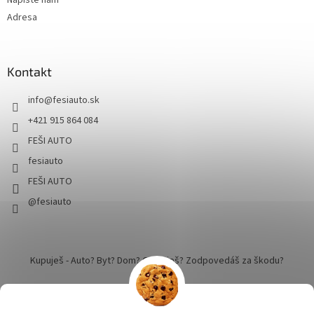
Adresa
Kontakt
info
@
fesiauto.sk
+421 915 864 084
FEŠI AUTO
fesiauto
FEŠI AUTO
@fesiauto
Kupuješ - Auto? Byt? Dom? Cestuješ? Zodpovedáš za škodu?