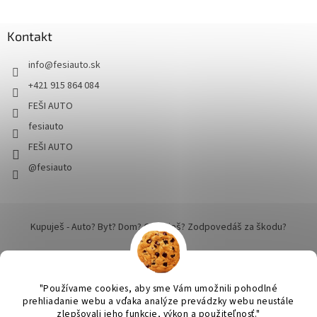
Kontakt
info
@
fesiauto.sk
+421 915 864 084
FEŠI AUTO
fesiauto
FEŠI AUTO
@fesiauto
Kupuješ - Auto? Byt? Dom? Cestuješ? Zodpovedáš za škodu?
"Používame cookies, aby sme Vám umožnili pohodlné
prehliadanie webu a vďaka analýze prevádzky webu neustále
zlepšovali jeho funkcie, výkon a použiteľnosť."