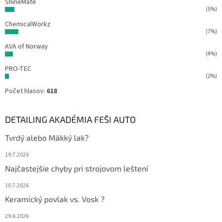
ShineMate
(5%)
ChemicalWorkz
(7%)
AVA of Norway
(4%)
PRO-TEC
(2%)
Počet hlasov:
618
DETAILING AKADÉMIA FEŠI AUTO
Tvrdý alebo Mäkký lak?
19.7.2026
Najčastejšie chyby pri strojovom leštení
10.7.2026
Keramický povlak vs. Vosk ?
29.6.2026