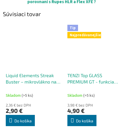
porovnaní s Rupes HLR a Flex XFE ?
Súvisiaci tovar
Tip
Najpredávanejšie
Liquid Elements Streak
TENZI Top GLASS
Buster – mikrovlákno na
PREMIUM GT - funkcia
čistenie okien
proti zahmlievaniu
Skladom
(>5 ks)
Skladom
(>5 ks)
2,36 € bez DPH
3,98 € bez DPH
2,90 €
4,90 €
Do košíka
Do košíka