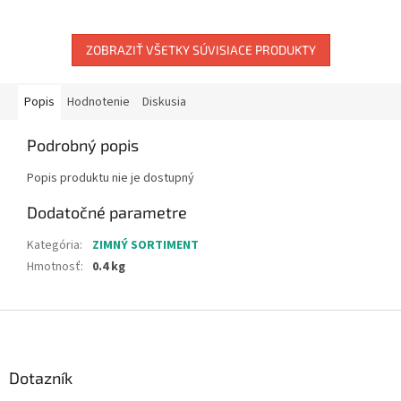
ZOBRAZIŤ VŠETKY SÚVISIACE PRODUKTY
Popis
Hodnotenie
Diskusia
Podrobný popis
Popis produktu nie je dostupný
Dodatočné parametre
Kategória
:
ZIMNÝ SORTIMENT
Hmotnosť
:
0.4 kg
Z
á
p
ä
Dotazník
t