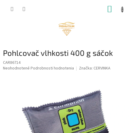
Prejsť
NÁKUP
na
obsah
KOŠÍK
Pohlcovač vlhkosti 400 g sáčok
CAR86714
Priemerné
Neohodnotené
Podrobnosti hodnotenia
Značka:
CERVINKA
hodnotenie
produktu
je
0,0
z
5
hviezdičiek.