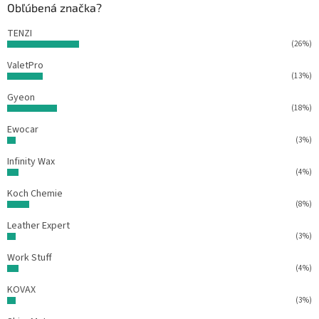
Obľúbená značka?
i
e
TENZI
(26%)
ValetPro
(13%)
Gyeon
(18%)
Ewocar
(3%)
Infinity Wax
(4%)
Koch Chemie
(8%)
Leather Expert
(3%)
Work Stuff
(4%)
KOVAX
(3%)