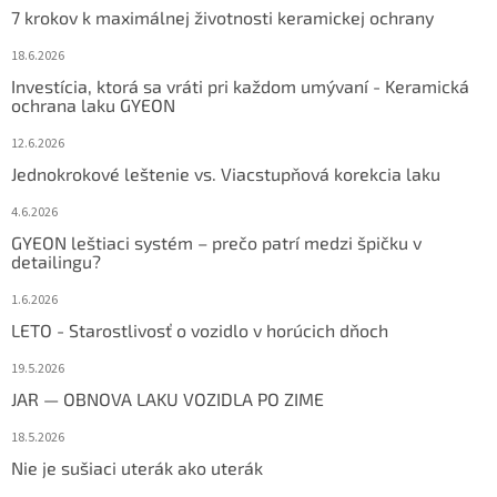
7 krokov k maximálnej životnosti keramickej ochrany
18.6.2026
Investícia, ktorá sa vráti pri každom umývaní - Keramická
ochrana laku GYEON
12.6.2026
Jednokrokové leštenie vs. Viacstupňová korekcia laku
4.6.2026
GYEON leštiaci systém – prečo patrí medzi špičku v
detailingu?
1.6.2026
LETO - Starostlivosť o vozidlo v horúcich dňoch
19.5.2026
JAR — OBNOVA LAKU VOZIDLA PO ZIME
18.5.2026
Nie je sušiaci uterák ako uterák