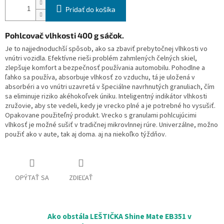
Pridať do košíka
Pohlcovač vlhkosti 400 g sáčok.
Je to najjednoduchší spôsob, ako sa zbaviť prebytočnej vlhkosti vo
vnútri vozidla. Efektívne rieši problém zahmlených čelných skiel,
zlepšuje komfort a bezpečnosť používania automobilu. Pohodlne a
ľahko sa používa, absorbuje vlhkosť zo vzduchu, tá je uložená v
absorbéri a vo vnútri uzavretá v špeciálne navrhnutých granuliach, čím
sa eliminuje riziko akéhokoľvek úniku. Inteligentný indikátor vlhkosti
zružovie, aby ste vedeli, kedy je vrecko plné a je potrebné ho vysušiť.
Opakovane použiteľný produkt. Vrecko s granulami pohlcujúcimi
vlhkosť je možné sušiť v tradičnej mikrovlnnej rúre. Univerzálne, možno
použiť ako v aute, tak aj doma. aj na niekoľko týždňov.
OPÝTAŤ SA
ZDIEĽAŤ
Ako obstála LEŠTIČKA Shine Mate EB351 v