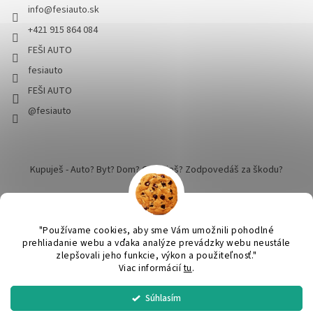
info
@
fesiauto.sk
+421 915 864 084
FEŠI AUTO
fesiauto
FEŠI AUTO
@fesiauto
Kupuješ - Auto? Byt? Dom? Cestuješ? Zodpovedáš za škodu?
"Používame cookies, aby sme Vám umožnili pohodlné
prehliadanie webu a vďaka analýze prevádzky webu neustále
zlepšovali jeho funkcie, výkon a použiteľnosť."
Vytvoril Shoptet
Viac informácií
tu
.
Súhlasím
SPRACUJEME a ODOŠLEME do 24 hodín v pracovný deň. Praktický
Copyright 2026
FEŠI AUTO - pekné robíme dokonalým
. Všetky
DARČEK ku KAŽDEJ objednávke nad 50€. Nákup nad 60€ DOPRAVA