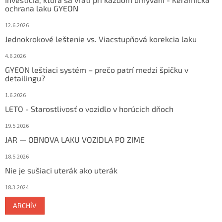
ochrana laku GYEON
12.6.2026
Jednokrokové leštenie vs. Viacstupňová korekcia laku
4.6.2026
GYEON leštiaci systém – prečo patrí medzi špičku v
detailingu?
1.6.2026
LETO - Starostlivosť o vozidlo v horúcich dňoch
19.5.2026
JAR — OBNOVA LAKU VOZIDLA PO ZIME
18.5.2026
Nie je sušiaci uterák ako uterák
18.3.2024
ARCHÍV