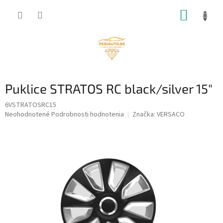
Prejsť
NÁKUP
na
obsah
KOŠÍK
Puklice STRATOS RC black/silver 15"
6VSTRATOSRC15
Priemerné
Neohodnotené
Podrobnosti hodnotenia
Značka:
VERSACO
hodnotenie
produktu
je
0,0
z
5
hviezdičiek.