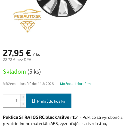
27,95 €
/ ks
22,72 € bez DPH
Jednotková
Skladom
(5 ks)
cena:
Môžeme doručiť do:
11.8.2026
Možnosti doručenia
Pridať do košíka
Puklice STRATOS RC black/silver 15"
- Puklice sú vyrobené z
prvotriedneho materiálu ABS, vyznačujúci sa tvrdosťou,