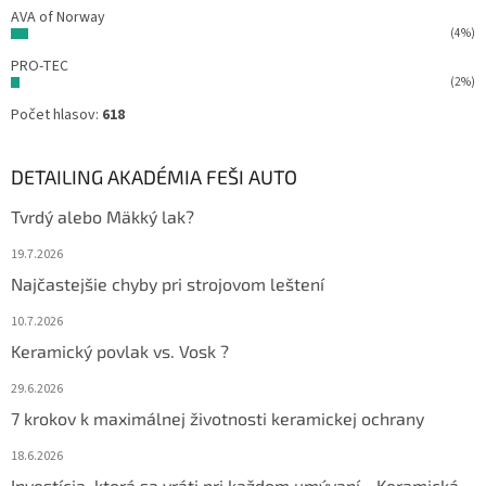
AVA of Norway
(4%)
PRO-TEC
(2%)
Počet hlasov:
618
DETAILING AKADÉMIA FEŠI AUTO
Tvrdý alebo Mäkký lak?
19.7.2026
Najčastejšie chyby pri strojovom leštení
10.7.2026
Keramický povlak vs. Vosk ?
29.6.2026
7 krokov k maximálnej životnosti keramickej ochrany
18.6.2026
Investícia, ktorá sa vráti pri každom umývaní - Keramická