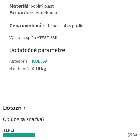
Materiál:
odolný plast
Farba:
čierna/strieborná
Cena uvedená
za 1 sadu = 4 ks puklíc.
Výrobok spĺňa ATEST 8SD.
Dodatočné parametre
Kategória
:
KOLESÁ
Hmotnosť
:
0.35 kg
Z
á
p
ä
Dotazník
t
Obľúbená značka?
i
e
TENZI
(26%)