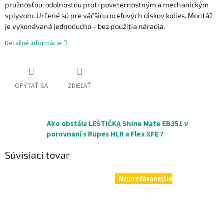
pružnosťou, odolnosťou proti poveternostným a mechanickým
vplyvom. Určené sú pre väčšinu oceľových diskov kolies. Montáž
je vykonávaná jednoducho - bez použitia náradia.
Detailné informácie
OPÝTAŤ SA
ZDIEĽAŤ
Ako obstála LEŠTIČKA Shine Mate EB351 v
porovnaní s Rupes HLR a Flex XFE ?
Súvisiaci tovar
Najpredávanejšie