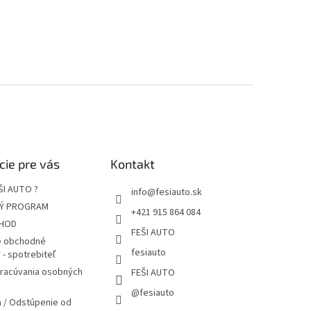
cie pre vás
Kontakt
ŠI AUTO ?
info
@
fesiauto.sk
Ý PROGRAM
+421 915 864 084
HOD
FEŠI AUTO
 obchodné
fesiauto
- spotrebiteľ
pracúvania osobných
FEŠI AUTO
@fesiauto
 / Odstúpenie od