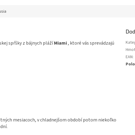
usia
Dod
Kate
kej spŕšky z bájnych pláží
Miami
, ktoré vás sprevádzajú
Hmot
EAN
:
Polo
v letných mesiacoch, v chladnejšom období potom niekoľko
dní.