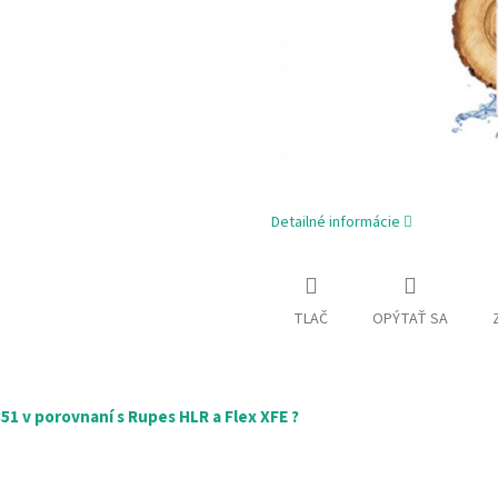
Detailné informácie
TLAČ
OPÝTAŤ SA
1 v porovnaní s Rupes HLR a Flex XFE ?