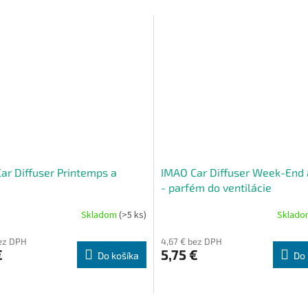
ar Diffuser Printemps a
IMAO Car Diffuser Week-End 
- parfém do ventilácie
Skladom
(>5 ks)
Sklad
bez DPH
4,67 € bez DPH
€
5,75 €
Do košíka
Do 