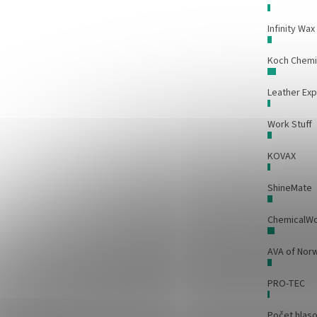
Infinity Wax
Koch Chem
Leather Exp
Work Stuff
KOVAX
ShineMate
ChemicalW
AVA of Nor
PRO-TEC
Počet hlas