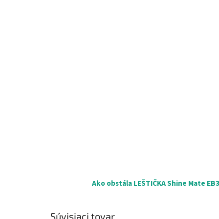
Ako obstála LEŠTIČKA Shine Mate EB35
Súvisiaci tovar