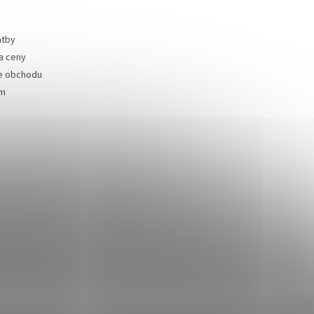
atby
a ceny
e obchodu
ám