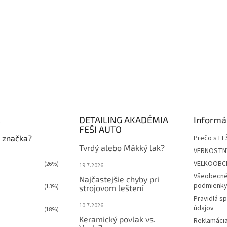
k
DETAILING AKADÉMIA
Informá
FEŠI AUTO
 značka?
Prečo s FE
Tvrdý alebo Mäkký lak?
VERNOSTN
VEĽKOOBC
(26%)
19.7.2026
Všeobecné
Najčastejšie chyby pri
podmienky 
(13%)
strojovom leštení
Pravidlá s
10.7.2026
údajov
(18%)
Keramický povlak vs.
Reklamácia