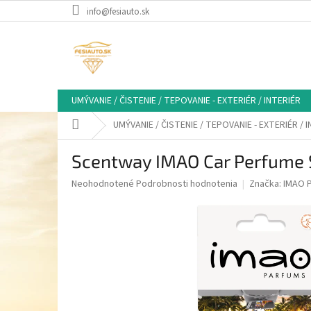
Prejsť
info@fesiauto.sk
na
obsah
UMÝVANIE / ČISTENIE / TEPOVANIE - EXTERIÉR / INTERIÉR
Domov
UMÝVANIE / ČISTENIE / TEPOVANIE - EXTERIÉR / 
Scentway IMAO Car Perfume 
Priemerné
Neohodnotené
Podrobnosti hodnotenia
Značka:
IMAO 
hodnotenie
produktu
je
0,0
z
5
hviezdičiek.