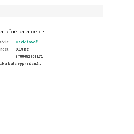
atočné parametre
gória
:
Osviežovač
nosť
:
0.18 kg
3700652901171
žka bola vypredaná…