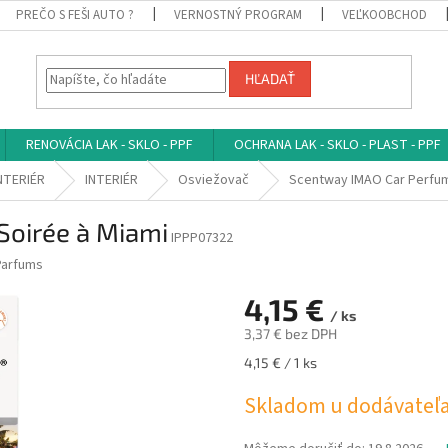
PREČO S FEŠI AUTO ?
VERNOSTNÝ PROGRAM
VEĽKOOBCHOD
HĽADAŤ
RENOVÁCIA LAK - SKLO - PPF
OCHRANA LAK - SKLO - PLAST - PPF
INTERIÉR
INTERIÉR
Osviežovač
Scentway IMAO Car Perfum
Soirée à Miami
IPPP07322
Parfums
4,15 €
/ ks
3,37 € bez DPH
Jednotková
4,15 € / 1 ks
cena:
Skladom u dodávateľ