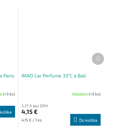
Ďalší
produkt
a Paris
IMAO Car Perfume 33°C a Bali
om
(>5 ks)
Skladom
(>5 ks)
3,37 € bez DPH
4,15 €
košíka
Jednotková
4,15 € / 1 ks
Do košíka
cena: