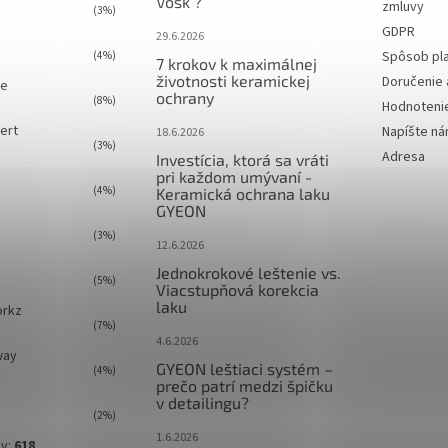
Vosk ?
zmluvy
(3%)
GDPR
29.6.2026
Spôsob pl
(4%)
7 krokov k maximálnej
životnosti keramickej
Doručenie 
ie
ochrany
(8%)
Hodnoteni
ert
Napíšte n
18.6.2026
(3%)
Adresa
Investícia, ktorá sa vráti
pri každom umývaní -
(4%)
Keramická ochrana laku
GYEON
(3%)
12.6.2026
Jednokrokové leštenie vs.
(5%)
Viacstupňová korekcia
laku
orkz
(7%)
4.6.2026
way
GYEON leštiaci systém –
(4%)
prečo patrí medzi špičku
v detailingu?
(2%)
1.6.2026
ov:
618