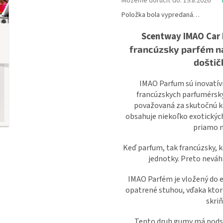
Môžeme doručiť do:
19.8.2026
Položka bola vypredaná…
Scentway IMAO Car 
francúzsky parfém na
doštič
IMAO Parfum sú inovatí
francúzskych parfumérskyc
považovaná za skutočnú k
obsahuje niekoľko exotických 
priamo n
Keď parfum, tak francúzsky, k
jednotky. Preto neváh
IMAO Parfém je vložený do e
opatrené stuhou, vďaka ktore
skriň
Tento druh gumy má podst