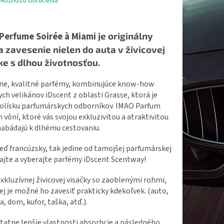
Možnosti doručenia
Perfume Soirée à Miami
je originálny
 zavesenie nielen do auta v živicovej
ke s dlhou životnosťou.
vne, kvalitné parfémy, kombinujúce know-how
h velikánov iDscent z oblasti Grasse, ktorá je
olísku parfumárskych odborníkov. IMAO Parfum
vôní, ktoré vás svojou exkluzivitou a atraktivitou
abádajú k dlhému cestovaniu.
eď francúzsky, tak jedine od tamojšej parfumárskej
ajte a vyberajte parfémy iDscent Scentway!
xkluzívnej živicovej visačky so zaoblenými rohmi,
j je možné ho zavesiť prakticky kdekoľvek. (auto,
a, dom, kufor, taška, atď.).
atne lepšie vlastnosti absorbcie a následného