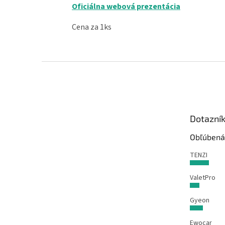
Oficiálna webová prezentácia
Cena za 1ks
Z
á
p
ä
t
Dotazní
i
e
Obľúbená
TENZI
ValetPro
Gyeon
Ewocar