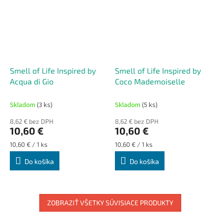
Smell of Life Inspired by
Smell of Life Inspired by
Acqua di Gio
Coco Mademoiselle
Skladom
(3 ks)
Skladom
(5 ks)
8,62 € bez DPH
8,62 € bez DPH
10,60 €
10,60 €
Jednotková
Jednotková
10,60 € / 1 ks
10,60 € / 1 ks
cena:
cena:
Do košíka
Do košíka
ZOBRAZIŤ VŠETKY SÚVISIACE PRODUKTY