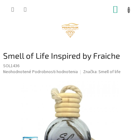
Prejsť
NÁKUP
na
obsah
KOŠÍK
Smell of Life Inspired by Fraiche
SOL1436
Priemerné
Neohodnotené
Podrobnosti hodnotenia
Značka:
Smell of life
hodnotenie
produktu
je
0,0
z
5
hviezdičiek.