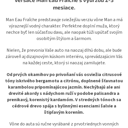
mesiace.
Man Eau Fraîche predstavuje sviežejšiu verziu vône Man a má
výraznejší vodný charakter. Perfektne doplní muža, ktorý
nechce byť len súčasťou davu, ale naopak túži upútať svojím
osobitým štýlom a šarmom.
Nielen, že prevonia Vaše auto na naozaj dlhú dobu, ale bude
zároveň aj dizajnovým kúskom interiéru, sprevádzajúcim Vás
na každej ceste, ktorý si naozaj zamilujete.
Od prvých okamihov po privoňaní vás osviežia citrusové
tóny iskrivého bergamotu a citrónu, doplnené šťavnatou
karambolou pripomínajúcou jazmín. Nechýbajú ale ani
drevité akordy s nádychom ruží v podobe palisandra a
prenikavý, korenistý kardamóm. V stredných tónoch sa
cédrové drevo spája s bylinnými esenciami šalvie a
štipľavým korením.
Vône do auta sú ručne vyrábané z prvotriednych vonných