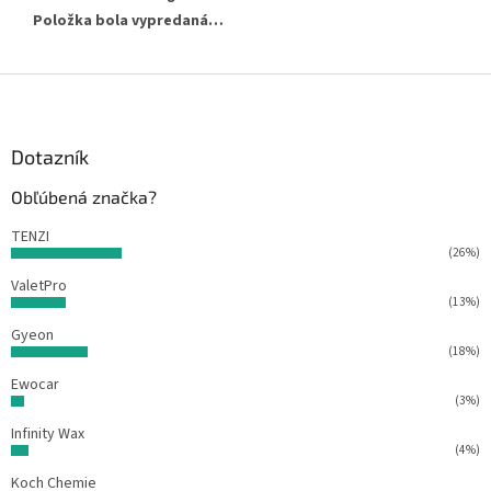
Položka bola vypredaná…
Z
á
p
ä
Dotazník
t
Obľúbená značka?
i
e
TENZI
(26%)
ValetPro
(13%)
Gyeon
(18%)
Ewocar
(3%)
Infinity Wax
(4%)
Koch Chemie