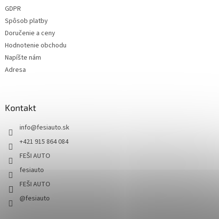
GDPR
Spôsob platby
Doručenie a ceny
Hodnotenie obchodu
Napíšte nám
Adresa
Kontakt
info
@
fesiauto.sk
+421 915 864 084
FEŠI AUTO
fesiauto
FEŠI AUTO
@fesiauto