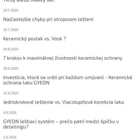
19.7.2026
Najčastejšie chyby pri strojovom leštení
10.7.2026
Keramický povlak vs. Vosk ?
29.6.2026
7 krokov k maximálnej životnosti keramickej ochrany
18.6.2026
Investícia, ktorá sa vráti pri každom umývaní - Keramická
ochrana laku GYEON
12.6.2026
Jednokrokové leštenie vs. Viacstupňová korekcia laku
4.6.2026
GYEON leštiaci systém – prečo patrí medzi špičku v
detailingu?
1.6.2026