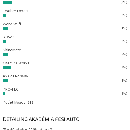
(8%)
Leather Expert
(3%)
Work Stuff
(4%)
KOVAX
(3%)
ShineMate
(5%)
ChemicalWorkz
(7%)
AVA of Norway
(4%)
PRO-TEC
(2%)
Počet hlasov:
618
DETAILING AKADÉMIA FEŠI AUTO
Tvrdý alebo Mäkký lak?