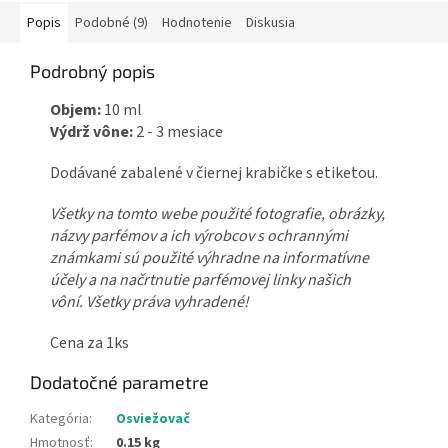
Popis
Podobné (9)
Hodnotenie
Diskusia
Podrobný popis
Objem:
10 ml
Výdrž vône:
2 - 3 mesiace
Dodávané zabalené v čiernej krabičke s etiketou.
Všetky na tomto webe použité fotografie, obrázky,
názvy parfémov a ich výrobcov s ochrannými
známkami sú použité výhradne na informatívne
účely a na načrtnutie parfémovej linky našich
vôní.
Všetky práva vyhradené!
Cena za 1ks
Dodatočné parametre
Kategória
:
Osviežovač
Hmotnosť
:
0.15 kg