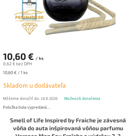
10,60 €
/ ks
8,62 € bez DPH
Jednotková
10,60 € / 1 ks
cena:
Skladom u dodávateľa
Môžeme doručiť do:
18.8.2026
Možnosti doručenia
Položka bola vypredaná…
Smell of Life Inspired by Fraiche je závesná
vôňa do auta inšpirovaná vôňou parfumu
Versace Man Eau Fraîche s výdržou 2-3