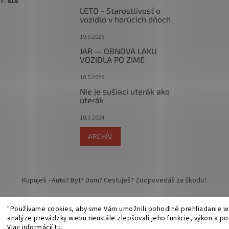
ov:
618
LETO - Starostlivosť o
vozidlo v horúcich dňoch
19.5.2026
JAR — OBNOVA LAKU
VOZIDLA PO ZIME
18.5.2026
Nie je sušiaci uterák ako
uterák
18.3.2024
ARCHÍV
Kupuješ - Auto? Byt? Dom? Cestuješ? Zodpovedáš za škodu?
"Používame cookies, aby sme Vám umožnili pohodlné prehliadanie w
analýze prevádzky webu neustále zlepšovali jeho funkcie, výkon a pou
Viac informácií
tu
.