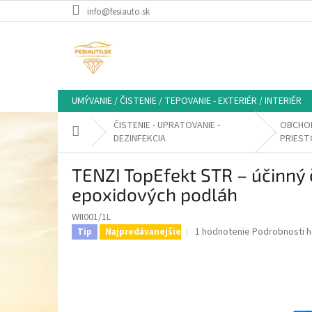
Prejsť
info@fesiauto.sk
na
obsah
UMÝVANIE / ČISTENIE / TEPOVANIE - EXTERIÉR / INTERIÉR
ČISTENIE - UPRATOVANIE -
OBCHO
Domov
DEZINFEKCIA
PRIEST
TENZI TopEfekt STR – účinný č
epoxidových podláh
WII001/1L
Priemerné
1 hodnotenie
Podrobnosti h
Tip
Najpredávanejšie
hodnotenie
produktu
je
5,0
z
5