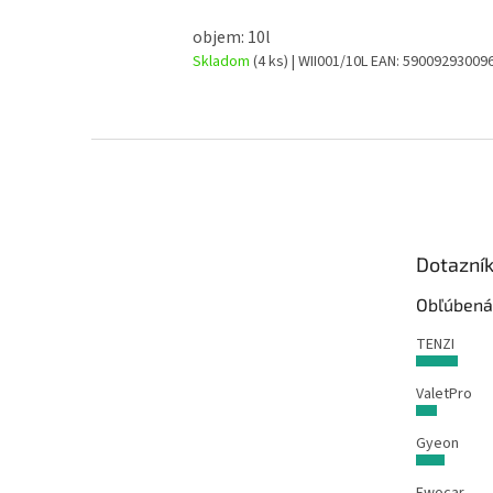
objem: 10l
Skladom
(4 ks)
| WII001/10L
EAN:
59009293009
Z
á
p
ä
t
Dotazní
i
e
Obľúbená
TENZI
ValetPro
Gyeon
Ewocar