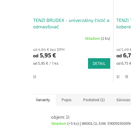
TENZI BRUDEX - univerzálny čistič a
TENZI 
odmasťovač
koberec
Skladom
(2 ks)
Priemerné
Priemer
hodnotenie
hodnote
od 4,84 € bez DPH
od 5,49 
produktu
produkt
5,95 €
6,7
od
od
je
je
5,0
5,0
Jednotková
Jednotk
od 5,95 € / 1 ks
DETAIL
od 6,75 €
z
z
cena:
cena:
5
5
1l
1l
5l
hviezdičiek.
hviezdič
Varianty
Popis
Podobné (1)
Súvisiac
objem: 1l
Skladom
(>5 ks)
| WII001/1L
EAN:
59009293009