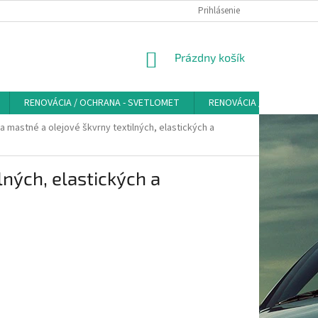
VŠEOBECNÉ OBCHODNÉ PODMIENKY - SPOTREBITEĽ
Prihlásenie
PRAVIDLÁ SPRAC
NÁKUPNÝ
Prázdny košík
KOŠÍK
RENOVÁCIA / OCHRANA - SVETLOMET
RENOVÁCIA / OCHRANA K
a mastné a olejové škvrny textilných, elastických a
lných, elastických a