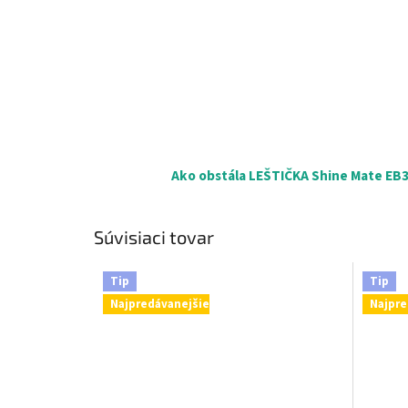
Ako obstála LEŠTIČKA Shine Mate EB35
Súvisiaci tovar
Tip
Tip
Najpredávanejšie
Najpre