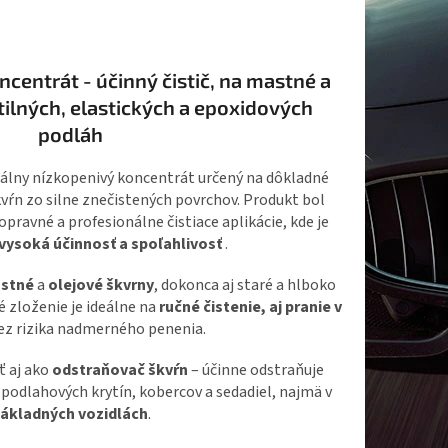
entrát - účinný čistič, na mastné a
tilných, elastických a epoxidových
podláh
álny nízkopenivý koncentrát určený na dôkladné
kvŕn zo silne znečistených povrchov. Produkt bol
opravné a profesionálne čistiace aplikácie, kde je
vysoká účinnosť a spoľahlivosť
.
stné
a
olejové škvrny
, dokonca aj staré a hlboko
 zloženie je ideálne na
ručné čistenie, aj pranie v
ez rizika nadmerného penenia.
ť aj ako
odstraňovač škvŕn
– účinne odstraňuje
podlahových krytín, kobercov a sedadiel, najmä v
ákladných vozidlách
.