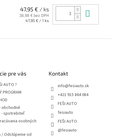
cena:
47,95 €
/ ks
Do košíka
38,98 € bez DPH
Jednotková
47,95 € / 1 ks
cena:
cie pre vás
Kontakt
ŠI AUTO ?
info
@
fesiauto.sk
Ý PROGRAM
+421 915 864 084
HOD
FEŠI AUTO
 obchodné
fesiauto
- spotrebiteľ
pracúvania osobných
FEŠI AUTO
@fesiauto
 / Odstúpenie od