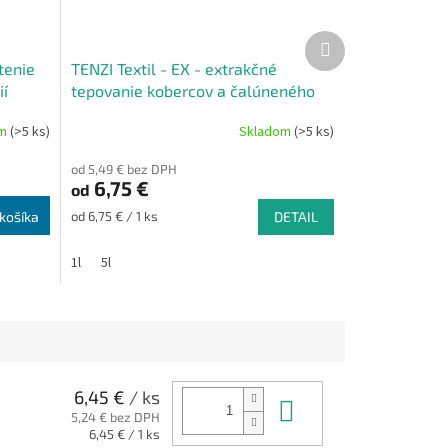
Ďalší
produkt
tenie
TENZI Textil - EX - extrakčné
ií
tepovanie kobercov a čalúneného
nábytku
om
(>5 ks)
Skladom
(>5 ks)
Priemerné
hodnotenie
od 5,49 € bez DPH
produktu
6,75 €
od
je
5,0
Jednotková
košíka
od 6,75 € / 1 ks
DETAIL
z
cena:
5
1l
5l
hviezdičiek.
6,45 €
/ ks
Do košíka
5,24 € bez DPH
Jednotková
6,45 € / 1 ks