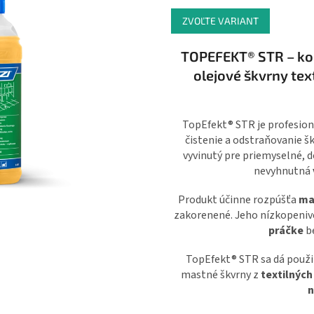
cena:
ZVOĽTE VARIANT
TOPEFEKT® STR – konc
olejové škvrny tex
TopEfekt® STR je profesion
čistenie a odstraňovanie š
vyvinutý pre priemyselné, d
nevyhnutná
Produkt účinne rozpúšťa
ma
zakorenené. Jeho nízkopenivé
práčke
b
TopEfekt® STR sa dá použi
mastné škvrny z
textilných
n