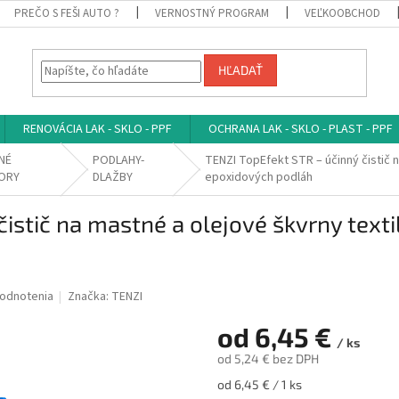
PREČO S FEŠI AUTO ?
VERNOSTNÝ PROGRAM
VEĽKOOBCHOD
HĽADAŤ
RENOVÁCIA LAK - SKLO - PPF
OCHRANA LAK - SKLO - PLAST - PPF
NÉ
PODLAHY-
TENZI TopEfekt STR – účinný čistič n
ORY
DLAŽBY
epoxidových podláh
istič na mastné a olejové škvrny texti
odnotenia
Značka:
TENZI
od
6,45 €
/ ks
od
5,24 €
bez DPH
Jednotková
od 6,45 € / 1 ks