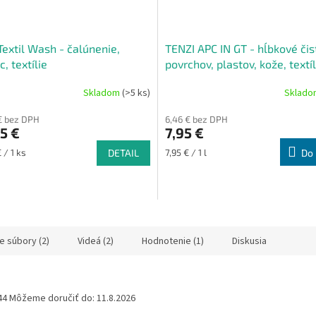
Textil Wash - čalúnenie,
TENZI APC IN GT - hĺbkové čis
, textílie
povrchov, plastov, kože, textíl
Skladom
(>5 ks)
Sklad
né
Priemerné
nie
hodnotenie
€ bez DPH
6,46 € bez DPH
u
produktu
5 €
7,95 €
je
5,0
ová
Jednotková
 / 1 ks
DETAIL
7,95 € / 1 l
Do 
z
cena:
5
iek.
hviezdičiek.
e súbory (2)
Videá (2)
Hodnotenie (1)
Diskusia
44
Môžeme doručiť do:
11.8.2026