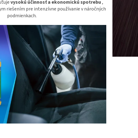
sťuje
vysokú účinnosť a ekonomickú spotrebu
,
ym riešením pre intenzívne používanie v náročných
podmienkach.