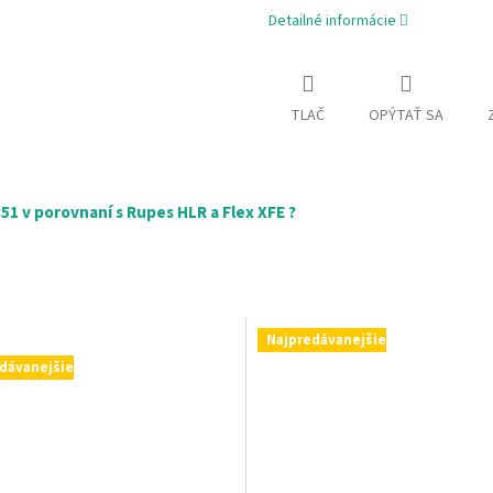
Detailné informácie
TLAČ
OPÝTAŤ SA
1 v porovnaní s Rupes HLR a Flex XFE ?
Najpredávanejšie
dávanejšie