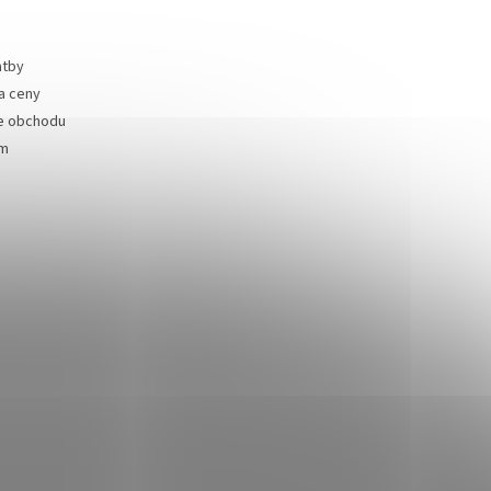
atby
a ceny
e obchodu
ám