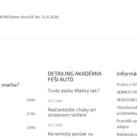
68
Môžeme doručiť do:
11.8.2026
k
DETAILING AKADÉMIA
Informá
FEŠI AUTO
 značka?
Prečo s FE
Tvrdý alebo Mäkký lak?
VERNOSTN
VEĽKOOBC
(26%)
19.7.2026
Všeobecné
Najčastejšie chyby pri
podmienky 
(13%)
strojovom leštení
Pravidlá s
10.7.2026
údajov
(18%)
Keramický povlak vs.
Reklamácia