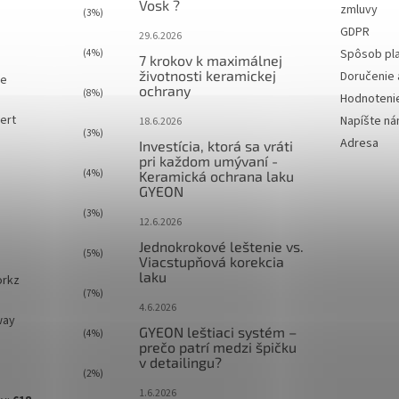
Vosk ?
zmluvy
(3%)
GDPR
29.6.2026
Spôsob pl
(4%)
7 krokov k maximálnej
životnosti keramickej
Doručenie 
ie
ochrany
(8%)
Hodnoteni
ert
Napíšte n
18.6.2026
(3%)
Adresa
Investícia, ktorá sa vráti
pri každom umývaní -
(4%)
Keramická ochrana laku
GYEON
(3%)
12.6.2026
Jednokrokové leštenie vs.
(5%)
Viacstupňová korekcia
laku
orkz
(7%)
4.6.2026
way
GYEON leštiaci systém –
(4%)
prečo patrí medzi špičku
v detailingu?
(2%)
1.6.2026