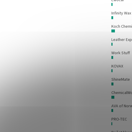
Infinity Wax
Koch Chem
Leather Exp
Work Stuff
KOVAX
ShineMate
ChemicalW
AVA of Nor
PRO-TEC