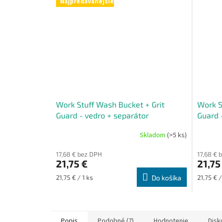
Najpredávanejšie
Work Stuff Wash Bucket + Grit
Work S
Guard - vedro + separátor
Guard 
Skladom
(>5 ks)
17,68 € bez DPH
17,68 € 
21,75 €
21,75
Jednotková
Jednotk
21,75 € / 1 ks
Do košíka
21,75 € /
cena:
cena:
Popis
Podobné (7)
Hodnotenie
Disk