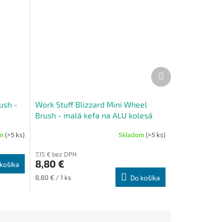
Ďalší
produkt
ush -
Work Stuff Blizzard Mini Wheel
Brush - malá kefa na ALU kolesá
om
(>5 ks)
Skladom
(>5 ks)
7,15 € bez DPH
8,80 €
košíka
Jednotková
8,80 € / 1 ks
Do košíka
cena: