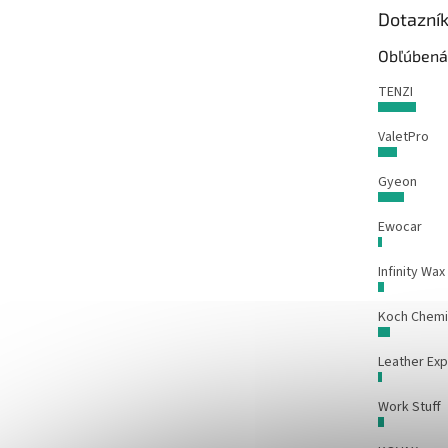
t
Dotazní
i
e
Obľúbená
TENZI
ValetPro
Gyeon
Ewocar
Infinity Wax
Koch Chem
Leather Exp
Work Stuff