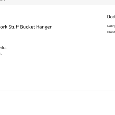
Dod
Kate
ork Stuff Bucket Hanger
Hmot
dra.
n.