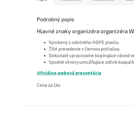
Podrobný popis
Hlavné znaky organizéra organizéra W
Vyrobený z odolného HDPE plastu.
Žlté prevedenie s čiernou potlačou.
Dokonalé spracovanie kopírujúce obvod ve
Spodné otvory umožňujúce odtok kvapalí
Oficiálna webová prezentácia
Cena za 1ks
Z
á
p
ä