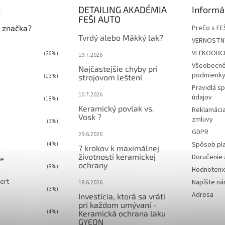
k
DETAILING AKADÉMIA
Informá
FEŠI AUTO
 značka?
Prečo s FE
Tvrdý alebo Mäkký lak?
VERNOSTN
VEĽKOOBC
(26%)
19.7.2026
Všeobecné
Najčastejšie chyby pri
podmienky 
(13%)
strojovom leštení
Pravidlá s
10.7.2026
údajov
(18%)
Keramický povlak vs.
Reklamácia
Vosk ?
zmluvy
(3%)
GDPR
29.6.2026
Spôsob pl
(4%)
7 krokov k maximálnej
životnosti keramickej
Doručenie 
ie
ochrany
(8%)
Hodnoteni
ert
Napíšte n
18.6.2026
(3%)
Adresa
Investícia, ktorá sa vráti
pri každom umývaní -
(4%)
Keramická ochrana laku
GYEON