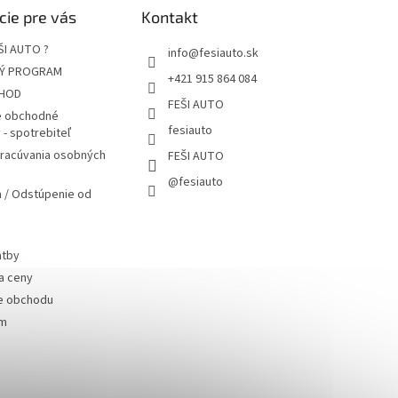
cie pre vás
Kontakt
ŠI AUTO ?
info
@
fesiauto.sk
Ý PROGRAM
+421 915 864 084
HOD
FEŠI AUTO
 obchodné
fesiauto
- spotrebiteľ
pracúvania osobných
FEŠI AUTO
@fesiauto
 / Odstúpenie od
atby
a ceny
e obchodu
ám