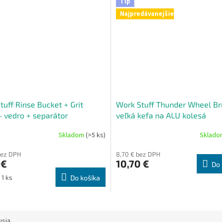
Tip
Najpredávanejšie
tuff Rinse Bucket + Grit
Work Stuff Thunder Wheel Br
- vedro + separátor
veľká kefa na ALU kolesá
Skladom
(>5 ks)
Sklad
bez DPH
8,70 € bez DPH
 €
10,70 €
Do 
ová
 1 ks
Do košíka
usia