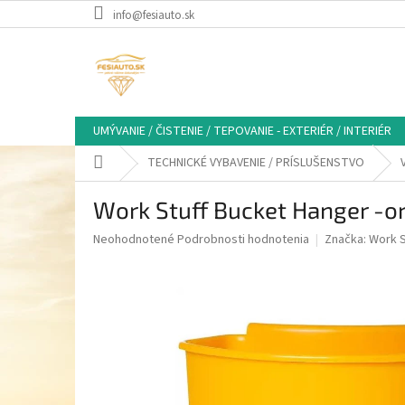
Prejsť
info@fesiauto.sk
na
obsah
UMÝVANIE / ČISTENIE / TEPOVANIE - EXTERIÉR / INTERIÉR
Domov
TECHNICKÉ VYBAVENIE / PRÍSLUŠENSTVO
Work Stuff Bucket Hanger -or
Priemerné
Neohodnotené
Podrobnosti hodnotenia
Značka:
Work S
hodnotenie
produktu
je
0,0
z
5
hviezdičiek.