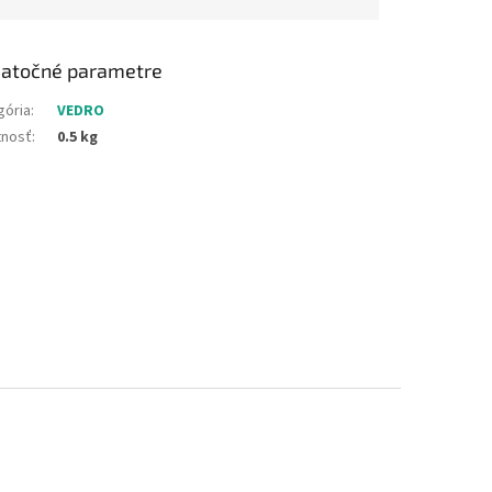
atočné parametre
gória
:
VEDRO
nosť
:
0.5 kg