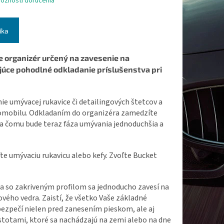
ožnosti doručenia
íka
e organizér určený na zavesenie na
júce pohodlné odkladanie príslušenstva pri
e umývacej rukavice či detailingových štetcov a
tomobilu. Odkladaním do organizéra zamedzíte
 čomu bude teraz fáza umývania jednoduchšia a
e umývaciu rukavicu alebo kefy. Zvoľte Bucket
a so zakriveným profilom sa jednoducho zavesí na
vého vedra. Zaistí, že všetko Vaše základné
 bezpečí nielen pred zanesením pieskom, ale aj
stotami, ktoré sa nachádzajú na zemi alebo na dne