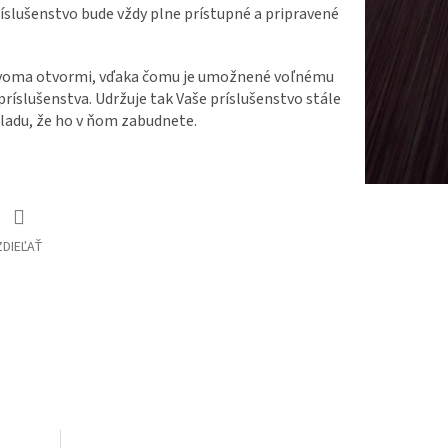
íslušenstvo bude vždy plne prístupné a pripravené
dvoma otvormi, vďaka čomu je umožnené voľnému
ríslušenstva. Udržuje tak Vaše príslušenstvo stále
kladu, že ho v ňom zabudnete.
ZDIEĽAŤ