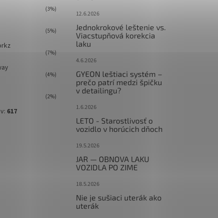
(3%)
12.6.2026
Jednokrokové leštenie vs.
(5%)
Viacstupňová korekcia
laku
orkz
(7%)
4.6.2026
way
GYEON leštiaci systém –
(4%)
prečo patrí medzi špičku
v detailingu?
(2%)
1.6.2026
ov:
617
LETO - Starostlivosť o
vozidlo v horúcich dňoch
19.5.2026
JAR — OBNOVA LAKU
VOZIDLA PO ZIME
18.5.2026
Nie je sušiaci uterák ako
uterák