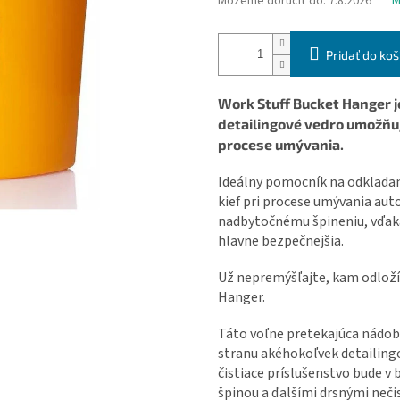
Môžeme doručiť do:
7.8.2026
M
Pridať do koš
Work Stuff Bucket Hanger j
detailingové vedro umožňu
procese umývania.
Ideálny pomocník na odkladani
kief pri procese umývania au
nadbytočnému špineniu, vďaka
hlavne bezpečnejšia.
Už nepremýšľajte, kam odložít
Hanger.
Táto voľne pretekajúca nádob
stranu akéhokoľvek detailingo
čistiace príslušenstvo bude v
špinou a ďalšími drsnými neči