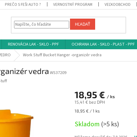
PREČO S FEŠI AUTO ?
VERNOSTNÝ PROGRAM
VEĽKOOBCHOD
HĽADAŤ
RENOVÁCIA LAK - SKLO - PPF
OCHRANA LAK - SKLO - PLAST - PPF
VEDRO
Work Stuff Bucket Hanger -organizér vedra
ganizér vedra
WS37209
tuff
18,95 €
/ ks
15,41 € bez DPH
Jednotková
18,95 € / 1 ks
cena:
Skladom
(>5 ks)