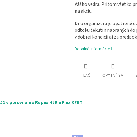
Vášho vedra. Pritom všetko pr
na akciu.
Dno organizéra je opatrené 
odtoku tekutín nabraných do p
v dobrej kondícii aj za predpo
Detailné informácie
TLAČ
OPÝTAŤ SA
1 v porovnaní s Rupes HLR a Flex XFE ?