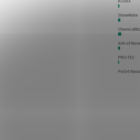
KOVAX
ShineMate
ChemicalW
AVA of Nor
PRO-TEC
Počet hlas