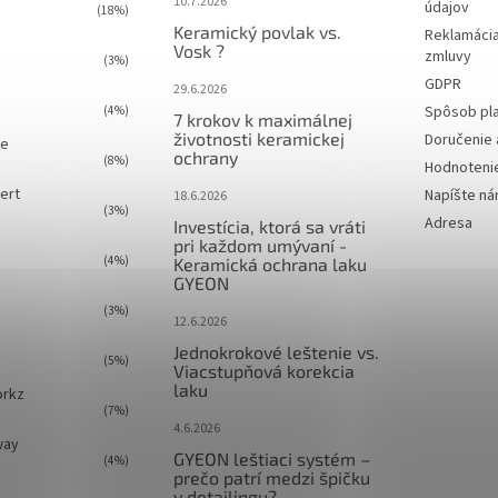
10.7.2026
údajov
(18%)
Keramický povlak vs.
Reklamácia
Vosk ?
zmluvy
(3%)
GDPR
29.6.2026
Spôsob pl
(4%)
7 krokov k maximálnej
životnosti keramickej
Doručenie 
ie
ochrany
(8%)
Hodnoteni
ert
Napíšte n
18.6.2026
(3%)
Adresa
Investícia, ktorá sa vráti
pri každom umývaní -
(4%)
Keramická ochrana laku
GYEON
(3%)
12.6.2026
Jednokrokové leštenie vs.
(5%)
Viacstupňová korekcia
laku
orkz
(7%)
4.6.2026
way
GYEON leštiaci systém –
(4%)
prečo patrí medzi špičku
v detailingu?