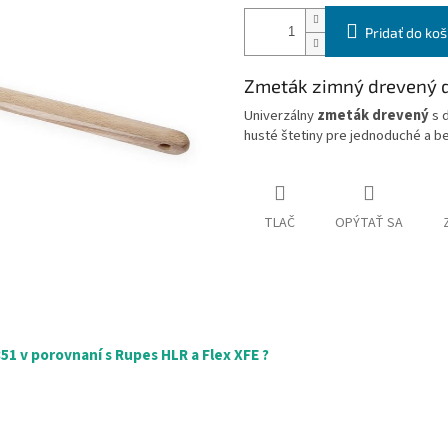
Pridať do koš
Zmeták zimný drevený 
Univerzálny
zmeták drevený
s d
husté štetiny pre jednoduché a b
TLAČ
OPÝTAŤ SA
1 v porovnaní s Rupes HLR a Flex XFE ?