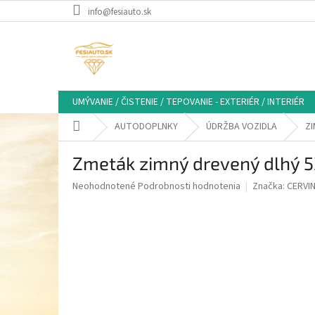
Prejsť
info@fesiauto.sk
na
obsah
UMÝVANIE / ČISTENIE / TEPOVANIE - EXTERIÉR / INTERIÉR
Domov
AUTODOPLNKY
ÚDRŽBA VOZIDLA
Z
Zmeták zimný drevený dlhý
Priemerné
Neohodnotené
Podrobnosti hodnotenia
Značka:
CERVI
hodnotenie
produktu
je
0,0
z
5
hviezdičiek.