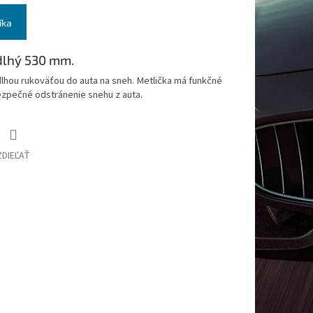
íka
dlhý 530 mm.
lhou rukoväťou do auta na sneh. Metlička má funkčné
ezpečné odstránenie snehu z auta.
ZDIEĽAŤ