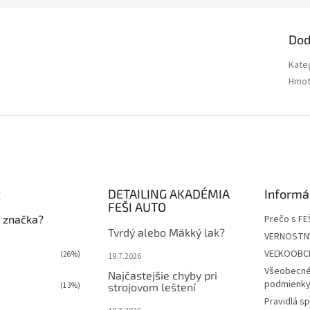
Dod
Kate
Hmot
k
DETAILING AKADÉMIA
Informá
FEŠI AUTO
 značka?
Prečo s FE
Tvrdý alebo Mäkký lak?
VERNOSTN
VEĽKOOBC
(26%)
19.7.2026
Všeobecné
Najčastejšie chyby pri
podmienky 
(13%)
strojovom leštení
Pravidlá s