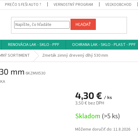
PREČO S FEŠI AUTO ?
VERNOSTNÝ PROGRAM
VEĽKOOBCHOD
HĽADAŤ
RENOVÁCIA LAK - SKLO - PPF
OCHRANA LAK - SKLO - PLAST - PPF
IMNÝ SORTIMENT
Zmeták zimný drevený dlhý 530 mm
 530 mm
6KZMVI530
NKA
4,30 €
/ ks
3,50 € bez DPH
Jednotková
Skladom
(>5 ks)
cena:
Môžeme doručiť do:
11.8.2026