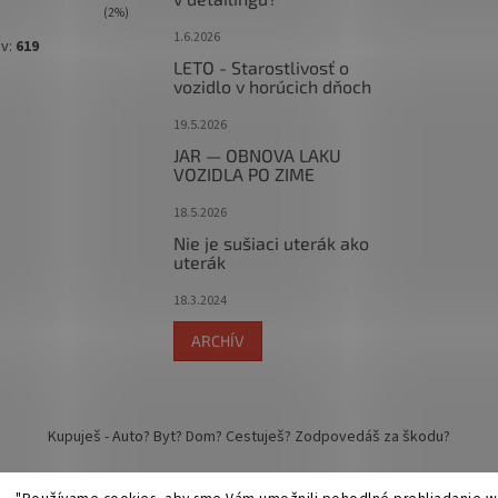
(2%)
1.6.2026
ov:
619
LETO - Starostlivosť o
vozidlo v horúcich dňoch
19.5.2026
JAR — OBNOVA LAKU
VOZIDLA PO ZIME
18.5.2026
Nie je sušiaci uterák ako
uterák
18.3.2024
ARCHÍV
Kupuješ - Auto? Byt? Dom? Cestuješ? Zodpovedáš za škodu?