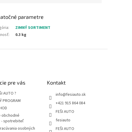
atočné parametre
gória
:
ZIMNÝ SORTIMENT
nosť
:
0.3 kg
cie pre vás
Kontakt
ŠI AUTO ?
info
@
fesiauto.sk
Ý PROGRAM
+421 915 864 084
HOD
FEŠI AUTO
 obchodné
fesiauto
- spotrebiteľ
pracúvania osobných
FEŠI AUTO