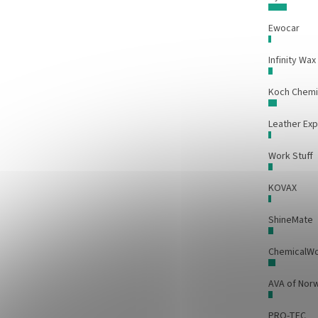
Ewocar
Infinity Wax
Koch Chem
Leather Exp
Work Stuff
KOVAX
ShineMate
ChemicalW
AVA of Nor
PRO-TEC