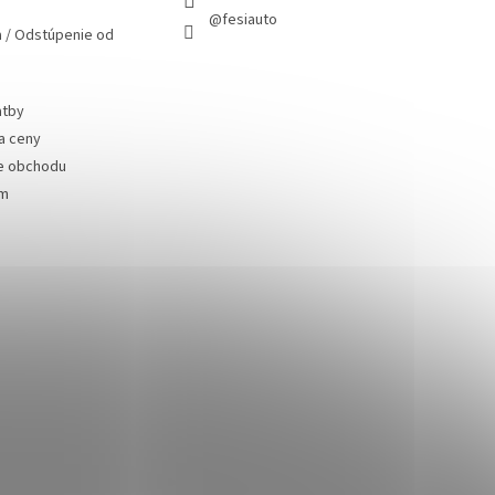
@fesiauto
 / Odstúpenie od
atby
a ceny
e obchodu
ám