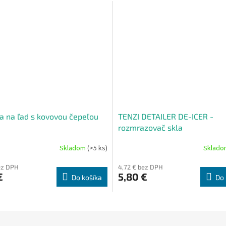
a na ľad s kovovou čepeľou
TENZI DETAILER DE-ICER -
rozmrazovač skla
Skladom
(>5 ks)
Sklad
ez DPH
4,72 € bez DPH
€
5,80 €
Do košíka
Do 