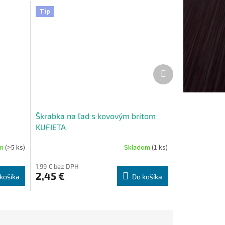
Tip
Ďalší
produkt
Škrabka na ľad s kovovým britom
KUFIETA
om
(>5 ks)
Skladom
(1 ks)
1,99 € bez DPH
2,45 €
košíka
Do košíka