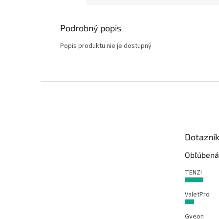
Podrobný popis
Popis produktu nie je dostupný
Z
á
p
ä
t
Dotazní
i
e
Obľúbená
TENZI
ValetPro
Gyeon