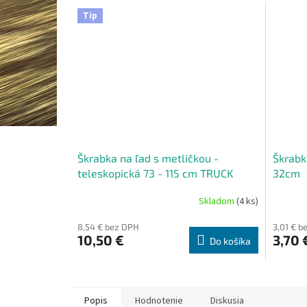
Tip
Škrabka na ľad s metličkou -
Škrabk
teleskopická 73 - 115 cm TRUCK
32cm
Skladom
(4 ks)
8,54 € bez DPH
3,01 € b
10,50 €
3,70 
Do košíka
Popis
Hodnotenie
Diskusia