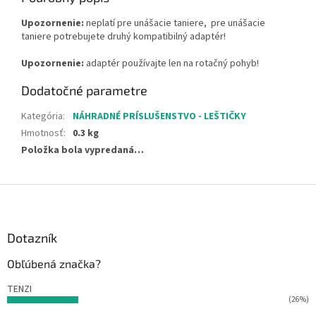
Upozornenie:
neplatí pre unášacie taniere, pre unášacie
taniere potrebujete druhý kompatibilný adaptér!
Upozornenie:
adaptér používajte len na rotačný pohyb!
Dodatočné parametre
Kategória
:
NÁHRADNÉ PRÍSLUŠENSTVO - LEŠTIČKY
Hmotnosť
:
0.3 kg
Položka bola vypredaná…
Z
á
p
ä
Dotazník
t
Obľúbená značka?
i
e
TENZI
(26%)