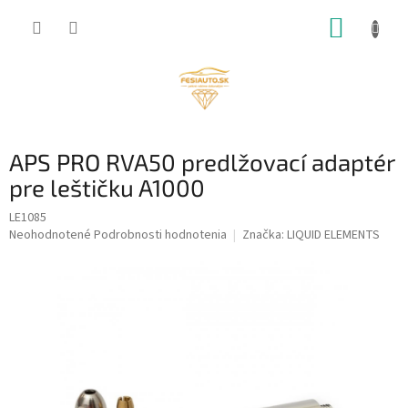
Prejsť
NÁKUP
na
obsah
KOŠÍK
APS PRO RVA50 predlžovací adaptér
pre leštičku A1000
LE1085
Priemerné
Neohodnotené
Podrobnosti hodnotenia
Značka:
LIQUID ELEMENTS
hodnotenie
produktu
je
0,0
z
5
hviezdičiek.