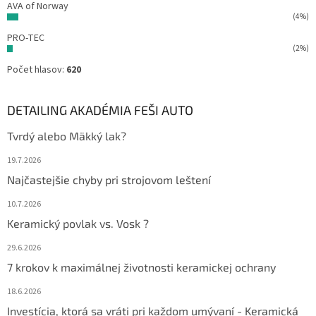
AVA of Norway
(4%)
PRO-TEC
(2%)
Počet hlasov:
620
DETAILING AKADÉMIA FEŠI AUTO
Tvrdý alebo Mäkký lak?
19.7.2026
Najčastejšie chyby pri strojovom leštení
10.7.2026
Keramický povlak vs. Vosk ?
29.6.2026
7 krokov k maximálnej životnosti keramickej ochrany
18.6.2026
Investícia, ktorá sa vráti pri každom umývaní - Keramická