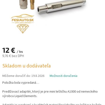
12 €
/ ks
9,76 € bez DPH
Jednotková
Skladom u dodávateľa
cena:
Môžeme doručiť do:
19.8.2026
Možnosti doručenia
Položka bola vypredaná…
Predlžovací adaptér, ktorý je pre mini leštičku A1000 od nemeckého
výrobcu Liquid Elements.