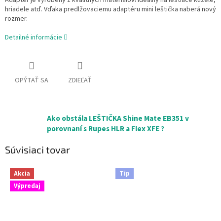
Adaptér je vyrobený z kvalitných materiálov! Ideálny na leštiace kužele,
hriadele atď. Vďaka predlžovaciemu
adaptéru mini leštička naberá nový
rozmer.
Detailné informácie
OPÝTAŤ SA
ZDIEĽAŤ
Ako obstála LEŠTIČKA Shine Mate EB351 v
porovnaní s Rupes HLR a Flex XFE ?
Súvisiaci tovar
Akcia
Tip
Výpredaj