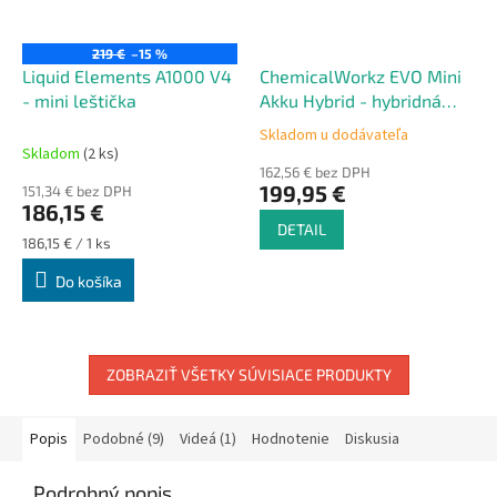
219 €
–15 %
Liquid Elements A1000 V4
ChemicalWorkz EVO Mini
- mini leštička
Akku Hybrid - hybridná
mini leštička 2.0
Skladom u dodávateľa
Priemerné
Skladom
(2 ks)
hodnotenie
162,56 € bez DPH
produktu
199,95 €
151,34 € bez DPH
je
186,15 €
5,0
DETAIL
z
Jednotková
186,15 € / 1 ks
cena:
5
Do košíka
hviezdičiek.
ZOBRAZIŤ VŠETKY SÚVISIACE PRODUKTY
Popis
Podobné (9)
Videá (1)
Hodnotenie
Diskusia
Podrobný popis