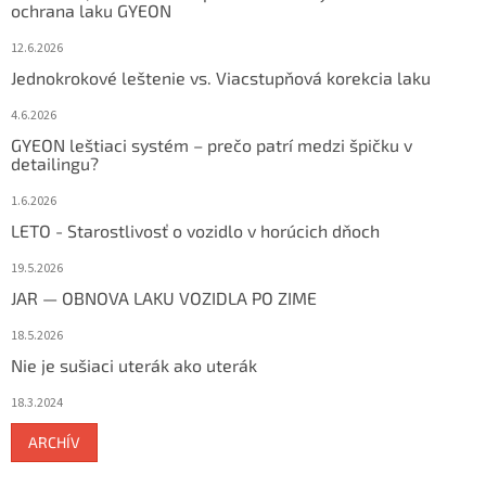
ochrana laku GYEON
12.6.2026
Jednokrokové leštenie vs. Viacstupňová korekcia laku
4.6.2026
GYEON leštiaci systém – prečo patrí medzi špičku v
detailingu?
1.6.2026
LETO - Starostlivosť o vozidlo v horúcich dňoch
19.5.2026
JAR — OBNOVA LAKU VOZIDLA PO ZIME
18.5.2026
Nie je sušiaci uterák ako uterák
18.3.2024
ARCHÍV