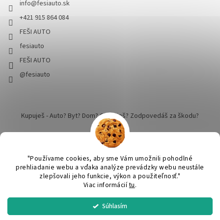
info
@
fesiauto.sk
+421 915 864 084
FEŠI AUTO
fesiauto
FEŠI AUTO
@fesiauto
Kupuješ - Auto? Byt? Dom? Cestuješ? Zodpovedáš za škodu?
"Používame cookies, aby sme Vám umožnili pohodlné
prehliadanie webu a vďaka analýze prevádzky webu neustále
zlepšovali jeho funkcie, výkon a použiteľnosť."
Vytvoril Shoptet
Viac informácií
tu
.
Súhlasím
SPRACUJEME a ODOŠLEME do 24 hodín v pracovný deň. Praktický
Copyright 2026
FEŠI AUTO - pekné robíme dokonalým
. Všetky
DARČEK ku KAŽDEJ objednávke nad 50€. Nákup nad 60€ DOPRAVA
práva vyhradené.
Upraviť nastavenie cookies