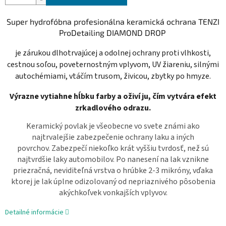
Super hydrofóbna profesionálna keramická ochrana TENZI
ProDetailing
DIAMOND DROP
je zárukou dlhotrvajúcej a odolnej ochrany proti vlhkosti,
cestnou soľou, poveternostným vplyvom, UV žiareniu, silnými
autochémiami, vtáčím trusom, živicou, zbytky po hmyze.
Výrazne vytiahne hĺbku farby a oživí ju, čím vytvára efekt
zrkadlového odrazu.
Keramický povlak je všeobecne vo svete známi ako
najtrvalejšie zabezpečenie ochrany laku a iných
povrchov. Zabezpečí niekoľko krát vyššiu tvrdosť, než sú
najtvrdšie laky automobilov. Po nanesení na lak vznikne
priezračná, neviditeľná vrstva o hrúbke 2-3 mikróny, vďaka
ktorej je lak úplne odizolovaný od nepriaznivého pôsobenia
akýchkoľvek vonkajších vplyvov.
Detailné informácie