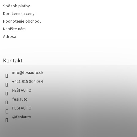
Spôsob platby
Doručenie a ceny
Hodnotenie obchodu
Napíšte nám
Adresa
Kontakt
info
@
fesiauto.sk
+421 915 864 084
FEŠI AUTO
fesiauto
FEŠI AUTO
@fesiauto