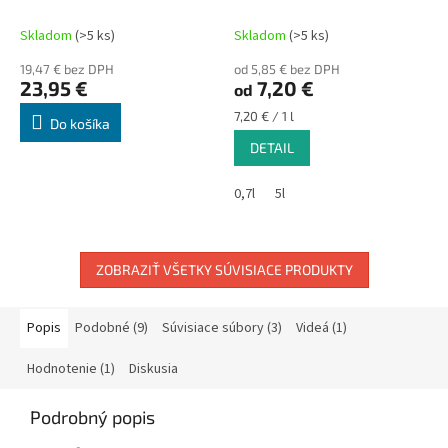
rolke MODRÉ 20 ks
35x35cm 230g
Skladom
(>5 ks)
Skladom
(>5 ks)
19,47 € bez DPH
od 5,85 € bez DPH
23,95 €
7,20 €
od
Jednotková
7,20 € / 1 l
Do košíka
cena:
DETAIL
0,7l
5l
ZOBRAZIŤ VŠETKY SÚVISIACE PRODUKTY
Popis
Podobné (9)
Súvisiace súbory (3)
Videá (1)
Hodnotenie (1)
Diskusia
Podrobný popis