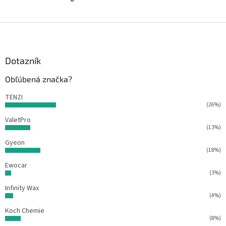
Z
á
p
ä
Dotazník
t
Obľúbená značka?
i
e
TENZI
(26%)
ValetPro
(13%)
Gyeon
(18%)
Ewocar
(3%)
Infinity Wax
(4%)
Koch Chemie
(8%)