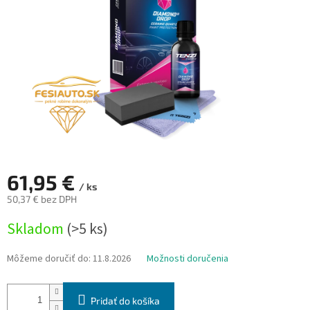
61,95 €
/ ks
50,37 € bez DPH
Jednotková
Skladom
(>5 ks)
cena:
Môžeme doručiť do:
11.8.2026
Možnosti doručenia
Pridať do košíka