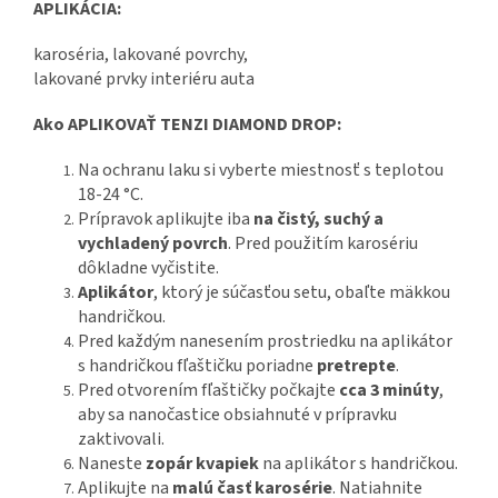
APLIKÁCIA:
karoséria, lakované povrchy,
lakované prvky interiéru auta
Ako APLIKOVAŤ TENZI DIAMOND DROP:
Na ochranu laku si vyberte miestnosť s teplotou
18-24 °C.
Prípravok aplikujte iba
na čistý, suchý a
vychladený povrch
. Pred použitím karosériu
dôkladne vyčistite.
Aplikátor
, ktorý je súčasťou setu, obaľte mäkkou
handričkou.
Pred každým nanesením prostriedku na aplikátor
s handričkou fľaštičku poriadne
pretrepte
.
Pred otvorením fľaštičky počkajte
cca 3 minúty
,
aby sa nanočastice obsiahnuté v prípravku
zaktivovali.
Naneste
zopár kvapiek
na aplikátor s handričkou.
Aplikujte na
malú časť karosérie
. Natiahnite