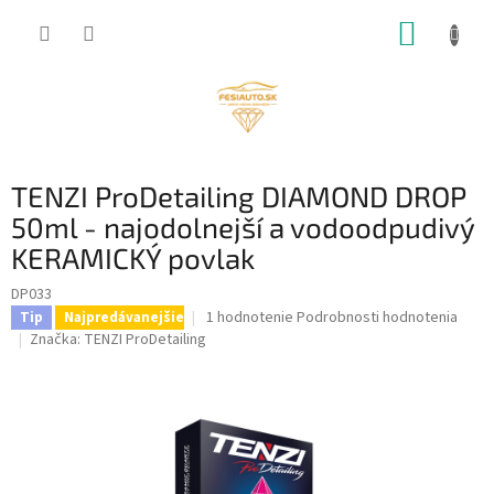
Prejsť
NÁKUP
na
obsah
KOŠÍK
TENZI ProDetailing DIAMOND DROP
50ml - najodolnejší a vodoodpudivý
KERAMICKÝ povlak
DP033
Priemerné
1 hodnotenie
Podrobnosti hodnotenia
Tip
Najpredávanejšie
hodnotenie
Značka:
TENZI ProDetailing
produktu
je
5,0
z
5
hviezdičiek.