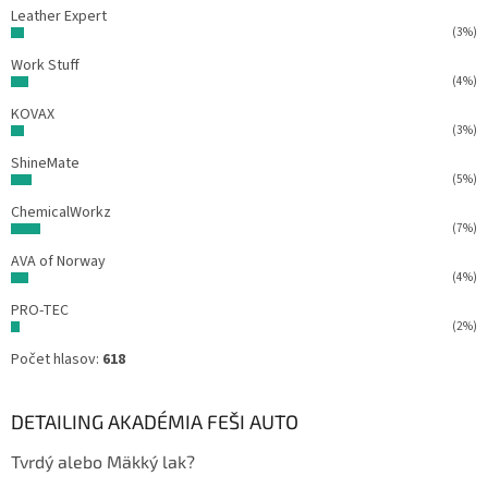
Leather Expert
(3%)
Work Stuff
(4%)
KOVAX
(3%)
ShineMate
(5%)
ChemicalWorkz
(7%)
AVA of Norway
(4%)
PRO-TEC
(2%)
Počet hlasov:
618
DETAILING AKADÉMIA FEŠI AUTO
Tvrdý alebo Mäkký lak?