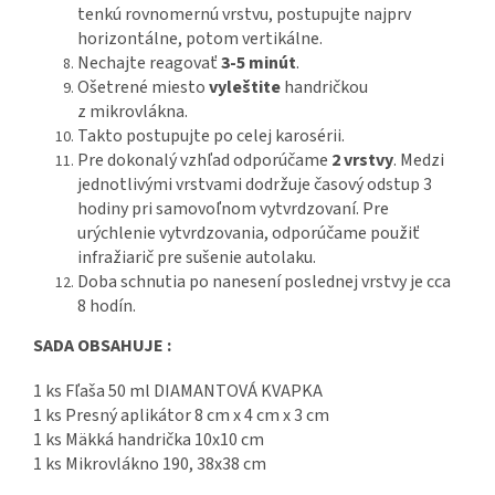
tenkú rovnomernú vrstvu, postupujte najprv
horizontálne, potom vertikálne.
Nechajte reagovať
3-5 minút
.
Ošetrené miesto
vyleštite
handričkou
z mikrovlákna.
Takto postupujte po celej karosérii.
Pre dokonalý vzhľad odporúčame
2 vrstvy
. Medzi
jednotlivými vrstvami dodržuje časový odstup 3
hodiny pri samovoľnom vytvrdzovaní. Pre
urýchlenie vytvrdzovania, odporúčame použiť
infražiarič pre sušenie autolaku.
Doba schnutia po nanesení poslednej vrstvy je cca
8 hodín.
SADA OBSAHUJE :
1 ks Fľaša 50 ml DIAMANTOVÁ KVAPKA
1 ks Presný aplikátor 8 cm x 4 cm x 3 cm
1 ks Mäkká handrička 10x10 cm
1 ks Mikrovlákno 190, 38x38 cm