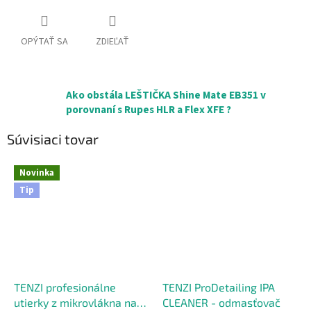
OPÝTAŤ SA
ZDIEĽAŤ
Ako obstála LEŠTIČKA Shine Mate EB351 v
porovnaní s Rupes HLR a Flex XFE ?
Súvisiaci tovar
Novinka
Tip
TENZI profesionálne
TENZI ProDetailing IPA
utierky z mikrovlákna na
CLEANER - odmasťovač