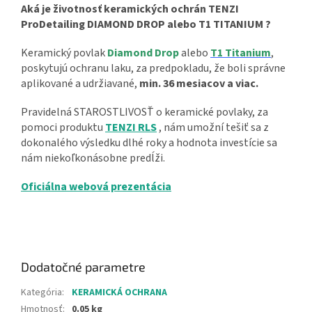
Aká je životnosť keramických ochrán TENZI
ProDetailing DIAMOND DROP alebo T1 TITANIUM ?
Keramický povlak
Diamond Drop
alebo
T1 Titanium
,
poskytujú ochranu laku, za predpokladu, že boli správne
aplikované a udržiavané,
min. 36 mesiacov a viac.
Pravidelná STAROSTLIVOSŤ o keramické povlaky, za
pomoci produktu
TENZI RLS
, nám umožní tešiť sa z
dokonalého výsledku dlhé roky a hodnota investície sa
nám niekoľkonásobne predĺži.
Oficiálna webová prezentácia
Dodatočné parametre
Kategória
:
KERAMICKÁ OCHRANA
Hmotnosť
:
0.05 kg