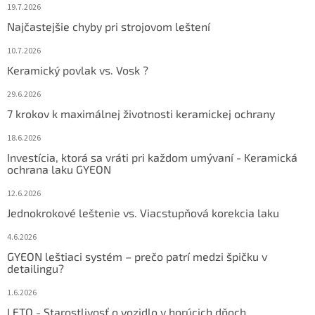
19.7.2026
Najčastejšie chyby pri strojovom leštení
10.7.2026
Keramický povlak vs. Vosk ?
29.6.2026
7 krokov k maximálnej životnosti keramickej ochrany
18.6.2026
Investícia, ktorá sa vráti pri každom umývaní - Keramická
ochrana laku GYEON
12.6.2026
Jednokrokové leštenie vs. Viacstupňová korekcia laku
4.6.2026
GYEON leštiaci systém – prečo patrí medzi špičku v
detailingu?
1.6.2026
LETO - Starostlivosť o vozidlo v horúcich dňoch