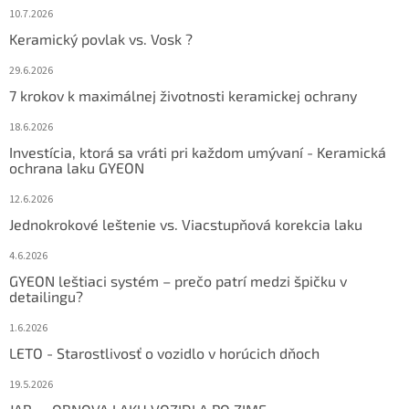
10.7.2026
Keramický povlak vs. Vosk ?
29.6.2026
7 krokov k maximálnej životnosti keramickej ochrany
18.6.2026
Investícia, ktorá sa vráti pri každom umývaní - Keramická
ochrana laku GYEON
12.6.2026
Jednokrokové leštenie vs. Viacstupňová korekcia laku
4.6.2026
GYEON leštiaci systém – prečo patrí medzi špičku v
detailingu?
1.6.2026
LETO - Starostlivosť o vozidlo v horúcich dňoch
19.5.2026