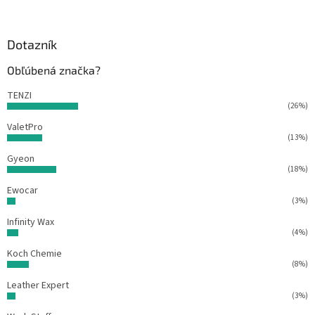
á
p
ä
Dotazník
t
Obľúbená značka?
i
e
TENZI
(26%)
ValetPro
(13%)
Gyeon
(18%)
Ewocar
(3%)
Infinity Wax
(4%)
Koch Chemie
(8%)
Leather Expert
(3%)