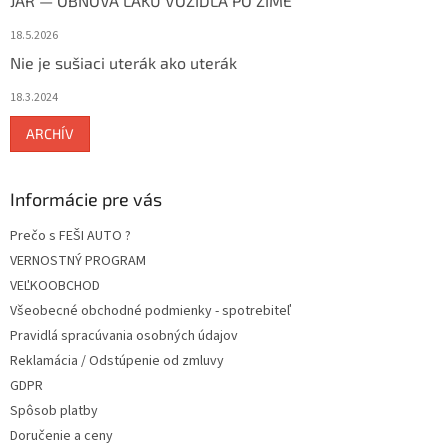
JAR — OBNOVA LAKU VOZIDLA PO ZIME
18.5.2026
Nie je sušiaci uterák ako uterák
18.3.2024
ARCHÍV
Informácie pre vás
Prečo s FEŠI AUTO ?
VERNOSTNÝ PROGRAM
VEĽKOOBCHOD
Všeobecné obchodné podmienky - spotrebiteľ
Pravidlá spracúvania osobných údajov
Reklamácia / Odstúpenie od zmluvy
GDPR
Spôsob platby
Doručenie a ceny