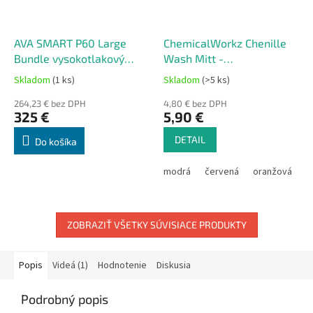
AVA SMART P60 Large
ChemicalWorkz Chenille
Bundle vysokotlakový
Wash Mitt -
čistič
mikrovláknová rukavica na
Skladom
(1 ks)
Skladom
(>5 ks)
Priemerné
Priemerné
ručné umývanie
hodnotenie
hodnotenie
264,23 € bez DPH
automobilu
4,80 € bez DPH
produktu
produktu
325 €
5,90 €
je
je
5,0
5,0
DETAIL
Do košíka
z
z
5
5
modrá
červená
oranžová
z
hviezdičiek.
hviezdičiek.
ZOBRAZIŤ VŠETKY SÚVISIACE PRODUKTY
Popis
Videá (1)
Hodnotenie
Diskusia
Podrobný popis