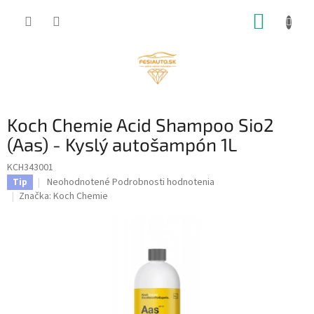
Prejsť
NÁKUP
na
obsah
KOŠÍK
Koch Chemie Acid Shampoo Sio2
(Aas) - Kyslý autošampón 1L
KCH343001
Priemerné
Neohodnotené
Podrobnosti hodnotenia
Tip
hodnotenie
Značka:
Koch Chemie
produktu
je
0,0
z
5
hviezdičiek.