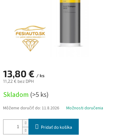
13,80 €
/ ks
11,22 € bez DPH
Jednotková
Skladom
(>5 ks)
cena:
Môžeme doručiť do:
11.8.2026
Možnosti doručenia
Pridať do košíka