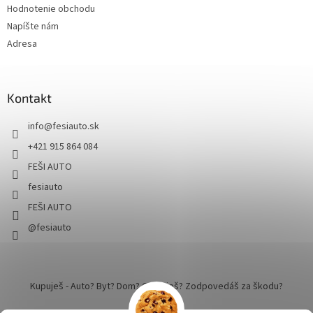
Hodnotenie obchodu
Napíšte nám
Adresa
Kontakt
info
@
fesiauto.sk
+421 915 864 084
FEŠI AUTO
fesiauto
FEŠI AUTO
@fesiauto
Kupuješ - Auto? Byt? Dom? Cestuješ? Zodpovedáš za škodu?