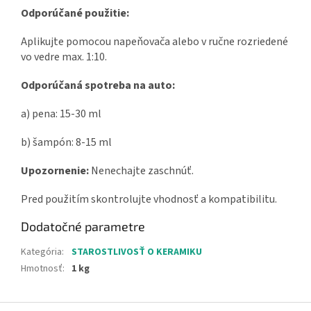
Odporúčané použitie:
Aplikujte pomocou napeňovača alebo v ručne rozriedené
vo vedre max. 1:10.
Odporúčaná spotreba na auto:
a) pena: 15-30 ml
b) šampón: 8-15 ml
Upozornenie:
Nenechajte zaschnúť.
Pred použitím skontrolujte vhodnosť a kompatibilitu.
Dodatočné parametre
Kategória
:
STAROSTLIVOSŤ O KERAMIKU
Hmotnosť
:
1 kg
Z