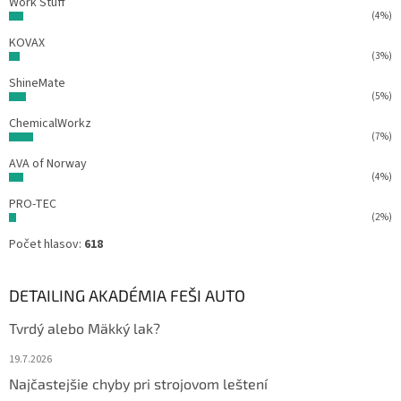
Work Stuff
(4%)
KOVAX
(3%)
ShineMate
(5%)
ChemicalWorkz
(7%)
AVA of Norway
(4%)
PRO-TEC
(2%)
Počet hlasov:
618
DETAILING AKADÉMIA FEŠI AUTO
Tvrdý alebo Mäkký lak?
19.7.2026
Najčastejšie chyby pri strojovom leštení