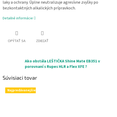
laky a ochrany. Úplne neutralizuje agresívne zvyšky po
bezkontaktných alkalických prípravkoch.
Detailné informácie
OPÝTAŤ SA
ZDIEĽAŤ
Ako obstála LEŠTIČKA Shine Mate EB351 v
porovnaní s Rupes HLR a Flex XFE ?
Súvisiaci tovar
Najpredávanejšie