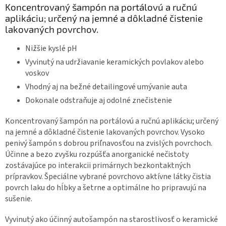
Koncentrovaný šampón na portálovú a ručnú
aplikáciu; určený na jemné a dôkladné čistenie
lakovaných povrchov.
Nižšie kyslé pH
Vyvinutý na udržiavanie keramických povlakov alebo
voskov
Vhodný aj na bežné detailingové umývanie auta
Dokonale odstraňuje aj odolné znečistenie
Koncentrovaný šampón na portálovú a ručnú aplikáciu; určený
na jemné a dôkladné čistenie lakovaných povrchov. Vysoko
penivý šampón s dobrou priľnavosťou na zvislých povrchoch.
Účinne a bezo zvyšku rozpúšťa anorganické nečistoty
zostávajúce po interakcii primárnych bezkontaktných
prípravkov. Špeciálne vybrané povrchovo aktívne látky čistia
povrch laku do hĺbky a šetrne a optimálne ho pripravujú na
sušenie.
Vyvinutý ako účinný autošampón na starostlivosť o keramické