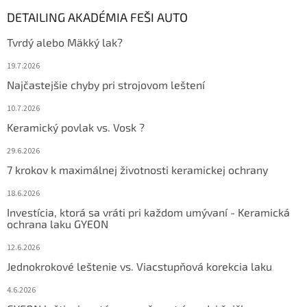
DETAILING AKADÉMIA FEŠI AUTO
Tvrdý alebo Mäkký lak?
19.7.2026
Najčastejšie chyby pri strojovom leštení
10.7.2026
Keramický povlak vs. Vosk ?
29.6.2026
7 krokov k maximálnej životnosti keramickej ochrany
18.6.2026
Investícia, ktorá sa vráti pri každom umývaní - Keramická
ochrana laku GYEON
12.6.2026
Jednokrokové leštenie vs. Viacstupňová korekcia laku
4.6.2026