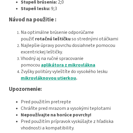
Stupeň brúsenia:
2;0
Stupeň lesku:
9;3
Návod na použitie :
Na optimálne brúsenie odporúčame
použiť
rotačnú leštičku
so strednými otáčkami
Najlepšie úpravy povrchu dosiahnete pomocou
excentrickej leštičky.
Vhodný aj na ručné spracovanie
pomocou
aplikátora z mikrovlákna
Zvyšky politúry vyleštíte do vysokého lesku
mikrovláknovou utierkou
.
Upozornenie:
Pred použitím pretrepte
Chráňte pred mrazom a vysokými teplotami
Nepoužívajte na horúce povrchy!
Pred použitím prípravok vyskúšajte z hľadiska
vhodnosti a kompatibility.