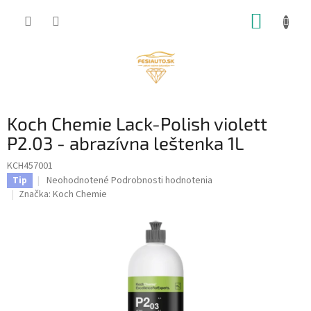
Prejsť
NÁKUP
na
obsah
KOŠÍK
Koch Chemie Lack-Polish violett
P2.03 - abrazívna leštenka 1L
KCH457001
Priemerné
Neohodnotené
Podrobnosti hodnotenia
Tip
hodnotenie
Značka:
Koch Chemie
produktu
je
0,0
z
5
hviezdičiek.