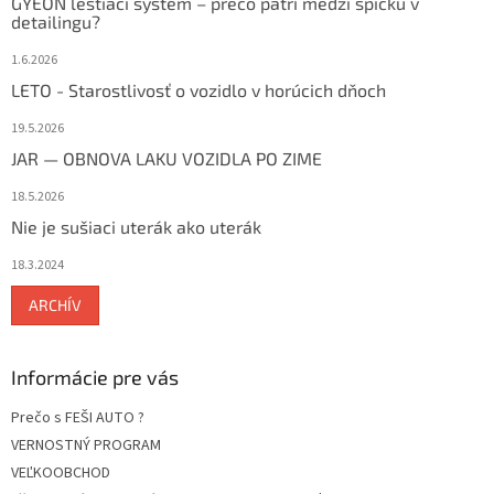
GYEON leštiaci systém – prečo patrí medzi špičku v
detailingu?
1.6.2026
LETO - Starostlivosť o vozidlo v horúcich dňoch
19.5.2026
JAR — OBNOVA LAKU VOZIDLA PO ZIME
18.5.2026
Nie je sušiaci uterák ako uterák
18.3.2024
ARCHÍV
Informácie pre vás
Prečo s FEŠI AUTO ?
VERNOSTNÝ PROGRAM
VEĽKOOBCHOD