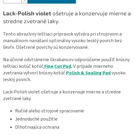
Lack-Polish violet
ošetruje a konzervuje mierne a
stredne zvetrané laky.
Tento abrazívny leštiaci prípravok vytvára pri strojovom a
manuálnom nanášaní optimálny vysoko lesklý povrch bez
škvŕn.
Ošetrené povrchy sú konzervované.
Na účinné odstránenie škrabancov odporúčame použiť brúsny
leštiaci kotúč kotúč
Fine Cut Pad
.
V prípade mierneho
zvetrania vytvorí brúsny kotúč
Polish & Sealing Pad
vysoko
lesklý povrch.
Lack-Polish violet ošetruje a konzervuje mierne a stredne
zvetrané laky.
Ručné alebo strojové spracovanie
Jednoduché použitie
Dlhotrvajúca ochrana