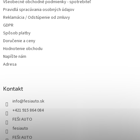
Všeobecné obchodné podmienky - spotrebiteľ
Pravidlá spracúvania osobných údajov
Reklamácia / Odstúpenie od zmluvy
GDPR
Spôsob platby
Doručenie a ceny
Hodnotenie obchodu
Napíšte nám
Adresa
Kontakt
info
@
fesiauto.sk
+421 915 864 084
FEŠI AUTO
fesiauto
FEŠI AUTO