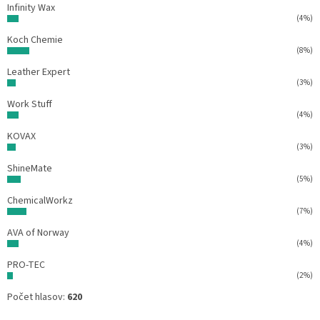
Infinity Wax
(4%)
Koch Chemie
(8%)
Leather Expert
(3%)
Work Stuff
(4%)
KOVAX
(3%)
ShineMate
(5%)
ChemicalWorkz
(7%)
AVA of Norway
(4%)
PRO-TEC
(2%)
Počet hlasov:
620