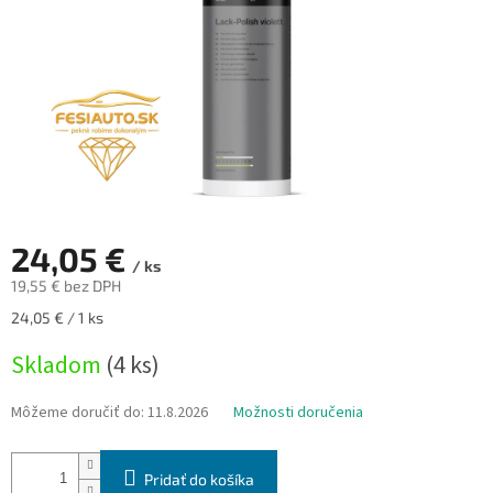
24,05 €
/ ks
19,55 € bez DPH
Jednotková
24,05 € / 1 ks
cena:
Skladom
(4 ks)
Môžeme doručiť do:
11.8.2026
Možnosti doručenia
Pridať do košíka