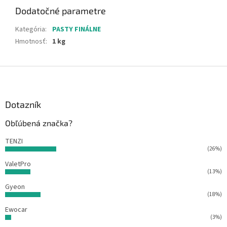
Dodatočné parametre
Kategória
:
PASTY FINÁLNE
Hmotnosť
:
1 kg
Z
á
p
ä
Dotazník
t
Obľúbená značka?
i
e
TENZI
(26%)
ValetPro
(13%)
Gyeon
(18%)
Ewocar
(3%)