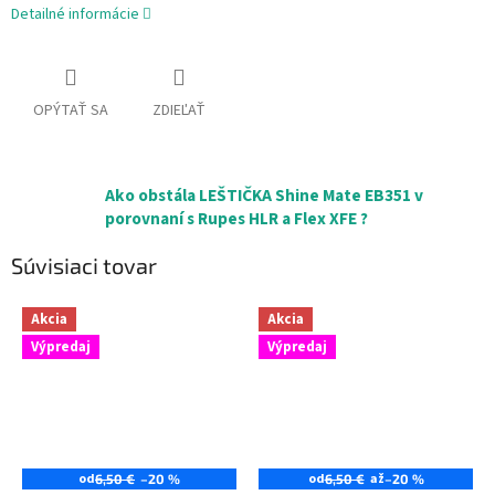
Detailné informácie
OPÝTAŤ SA
ZDIEĽAŤ
Ako obstála LEŠTIČKA Shine Mate EB351 v
porovnaní s Rupes HLR a Flex XFE ?
Súvisiaci tovar
Akcia
Akcia
Výpredaj
Výpredaj
od
od
až
6,50 €
–20 %
6,50 €
–20 %