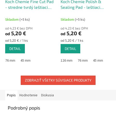
Koch Chemie Fine Cut Pad
Koch Chemie Polish &
- stredne tvrdý leštiaci
Sealing Pad - leštiaci
pad
kotúč zelený
Skladom
(>5 ks)
Skladom
(>5 ks)
od 4,23 € bez DPH
od 4,23 € bez DPH
5,20 €
5,20 €
od
od
Jednotková
Jednotková
od 5,20 € / 1 ks
od 5,20 € / 1 ks
cena:
cena:
DETAIL
DETAIL
76 mm
45 mm
126 mm
76 mm
45 mm
ZOBRAZIŤ VŠETKY SÚVISIACE PRODUKTY
Popis
Hodnotenie
Diskusia
Podrobný popis