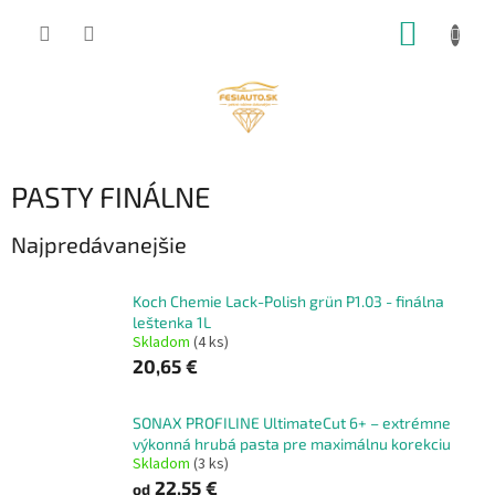
Prejsť
NÁKUP
na
obsah
KOŠÍK
PASTY FINÁLNE
Najpredávanejšie
Koch Chemie Lack-Polish grün P1.03 - finálna
leštenka 1L
Skladom
(4 ks)
20,65 €
SONAX PROFILINE UltimateCut 6+ – extrémne
výkonná hrubá pasta pre maximálnu korekciu
Skladom
(3 ks)
22,55 €
od