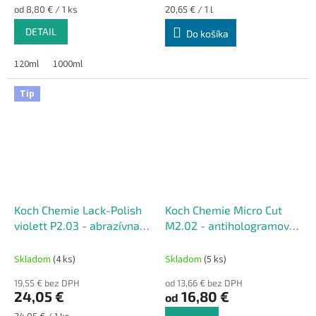
Jednotková
Jednotková
od 8,80 € / 1 ks
20,65 € / 1 l
cena:
cena:
DETAIL
Do košíka
120ml
1000ml
Tip
Koch Chemie Lack-Polish
Koch Chemie Micro Cut
violett P2.03 - abrazívna
M2.02 - antihologramová
leštenka 1L
leštiaca pasta
Skladom
(4 ks)
Skladom
(5 ks)
19,55 € bez DPH
od 13,66 € bez DPH
24,05 €
16,80 €
od
Jednotková
24,05 € / 1 ks