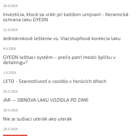
18.6.2026
Investícia, ktorá sa vráti pri každom umývaní - Keramická
ochrana laku GYEON
12.6.2026
Jednokrokové leštenie vs. Viacstupňová korekcia laku
4.6.2026
GYEON leštiaci systém – prečo patrí medzi špičku v
detailingu?
1.6.2026
LETO - Starostlivosť o vozidlo v horúcich dňoch
19.5.2026
JAR — OBNOVA LAKU VOZIDLA PO ZIME
18.5.2026
Nie je sušiaci uterák ako uterák
18.3.2024