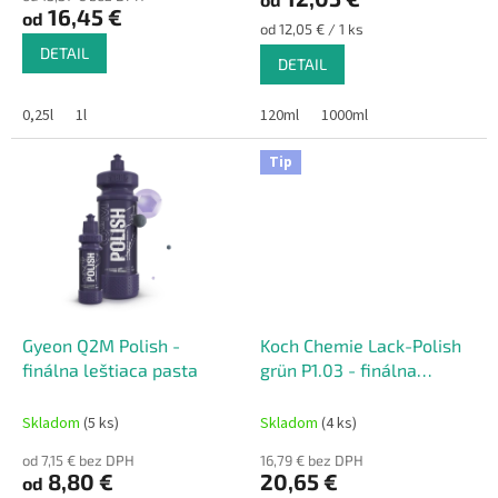
v
je
16,45 €
od
5,0
Jednotková
od 12,05 € / 1 ks
z
cena:
DETAIL
DETAIL
5
hviezdičiek.
0,25l
1l
120ml
1000ml
Tip
Gyeon Q2M Polish -
Koch Chemie Lack-Polish
finálna leštiaca pasta
grün P1.03 - finálna
leštenka 1L
Skladom
(5 ks)
Skladom
(4 ks)
od 7,15 € bez DPH
16,79 € bez DPH
8,80 €
20,65 €
od