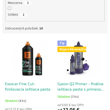
Menzerna
1
SONAX
2
Zobrazených položiek:
10
V
Tip
ý
Najpredávanejšie
p
i
s
p
r
o
d
Ewocar Fine Cut-
Gyeon Q2 Primer - finálna
u
finišovacia leštiaca pasta
leštiaca pasta s prímesou
k
SiO2 pred aplikovaním
Skladom
(3 ks)
Priemerné
t
keramického povlaku
Skladom
(4 ks)
hodnotenie
o
od 9,80 € bez DPH
produktu
12,05 €
od 13,37 € bez DPH
od