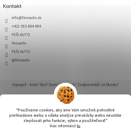
Kontakt
info
@
fesiauto.sk
+421 915 864 084
FEŠI AUTO
fesiauto
FEŠI AUTO
@fesiauto
Kupuješ - Auto? Byt? Dom? Cestuješ? Zodpovedáš za škodu?
"Používame cookies, aby sme Vám umožnili pohodlné
prehliadanie webu a vďaka analýze prevádzky webu neustále
zlepšovali jeho funkcie, výkon a použiteľnosť."
Vytvoril Shoptet
Viac informácií
tu
.