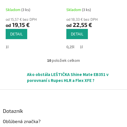
hologramová pasta pre
extrémne výkonná hrubá
maximálny lesk
pasta pre maximálnu
Skladom
(3 ks)
Skladom
(3 ks)
korekciu
od 15,57 € bez DPH
od 18,33 € bez DPH
19,15 €
22,55 €
od
od
DETAIL
DETAIL
1l
0,25l
1l
10
položiek celkom
O
v
l
Ako obstála LEŠTIČKA Shine Mate EB351 v
á
porovnaní s Rupes HLR a Flex XFE ?
d
a
Z
c
á
i
p
e
ä
Dotazník
p
r
t
Obľúbená značka?
v
i