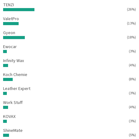
k
e
TENZI
y
(26%)
v
ý
ValetPro
p
(13%)
i
Gyeon
s
(18%)
u
Ewocar
(3%)
Infinity Wax
(4%)
Koch Chemie
(8%)
Leather Expert
(3%)
Work Stuff
(4%)
KOVAX
(3%)
ShineMate
(5%)