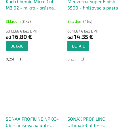
Koch Chemie Micro Cut
Menzerna Super Finish
M3.02 - mikro - brúsna
3500 - finišovacia pasta
antihologramová pasta
Skladom
(3 ks)
Skladom
(4 ks)
od 13,66 € bez DPH
od 11,67 € bez DPH
16,80 €
14,35 €
od
od
DETAIL
DETAIL
0,25l
1l
0,25l
1l
SONAX PROFILINE NP 03-
SONAX PROFILINE
06 – finišovacia anti-
UltimateCut 6+ –