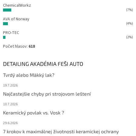
ChemicalWorkz
(7%)
AVA of Norway
(4%)
PRO-TEC
(2%)
Počet hlasov:
618
DETAILING AKADÉMIA FEŠI AUTO
Tvrdý alebo Mäkký lak?
19.7.2026
Najčastejšie chyby pri strojovom leštení
10.7.2026
Keramický povlak vs. Vosk ?
29.6.2026
7 krokov k maximálnej životnosti keramickej ochrany