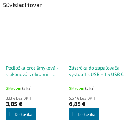
Súvisiaci tovar
Podložka protišmyková -
Zástrčka do zapaľovača
silikónová s okrajmi -
výstup 1 x USB + 1 x USB C
čierna
Skladom
(5 ks)
Skladom
(5 ks)
3,13 € bez DPH
5,57 € bez DPH
3,85 €
6,85 €
Do košíka
Do košíka