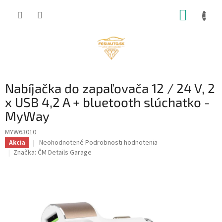
Prejsť
NÁKUP
na
obsah
KOŠÍK
Nabíjačka do zapaľovača 12 / 24 V, 2
x USB 4,2 A + bluetooth slúchatko -
MyWay
MYW63010
Priemerné
Neohodnotené
Podrobnosti hodnotenia
Akcia
hodnotenie
Značka:
ČM Details Garage
produktu
je
0,0
z
5
hviezdičiek.