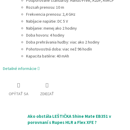
Podporované štandardy: Hands-Free, A2DP, AVRCP
Rozsah prenosu: 10 m
Frekvencia prenosu: 2,4 GHz
Nabíjacie napätie: DC 5 V
Nabíjanie: menej ako 2 hodiny
Doba hovoru: 4 hodiny
Doba prehrávania hudby: viac ako 2 hodiny
Pohotovostná doba: viac než 96 hodín
Kapacita batérie: 40 mAh
Detailné informácie
OPÝTAŤ SA
ZDIEĽAŤ
Ako obstála LEŠTIČKA Shine Mate EB351 v
porovnaní s Rupes HLR a Flex XFE ?