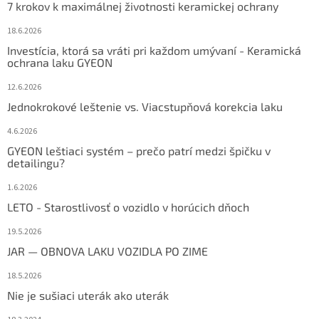
7 krokov k maximálnej životnosti keramickej ochrany
18.6.2026
Investícia, ktorá sa vráti pri každom umývaní - Keramická
ochrana laku GYEON
12.6.2026
Jednokrokové leštenie vs. Viacstupňová korekcia laku
4.6.2026
GYEON leštiaci systém – prečo patrí medzi špičku v
detailingu?
1.6.2026
LETO - Starostlivosť o vozidlo v horúcich dňoch
19.5.2026
JAR — OBNOVA LAKU VOZIDLA PO ZIME
18.5.2026
Nie je sušiaci uterák ako uterák