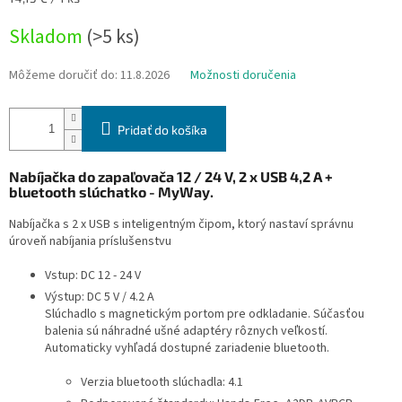
cena:
Skladom
(>5 ks)
Môžeme doručiť do:
11.8.2026
Možnosti doručenia
Pridať do košíka
Nabíjačka do zapaľovača 12 / 24 V, 2 x USB 4,2 A +
bluetooth slúchatko - MyWay.
Nabíjačka s 2 x USB s inteligentným čipom, ktorý nastaví správnu
úroveň nabíjania príslušenstvu
Vstup: DC 12 - 24 V
Výstup: DC 5 V / 4.2 A
Slúchadlo s magnetickým portom pre odkladanie. Súčasťou
balenia sú náhradné ušné adaptéry rôznych veľkostí.
Automaticky vyhľadá dostupné zariadenie bluetooth.
Verzia bluetooth slúchadla: 4.1