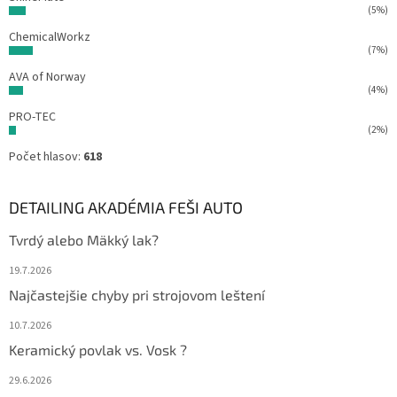
(5%)
ChemicalWorkz
(7%)
AVA of Norway
(4%)
PRO-TEC
(2%)
Počet hlasov:
618
DETAILING AKADÉMIA FEŠI AUTO
Tvrdý alebo Mäkký lak?
19.7.2026
Najčastejšie chyby pri strojovom leštení
10.7.2026
Keramický povlak vs. Vosk ?
29.6.2026