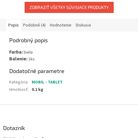
ZOBRAZIŤ VŠETKY SÚVISIACE PRODUKTY
Popis
Podobné (4)
Hodnotenie
Diskusia
Podrobný popis
Farba:
biela
Balenie:
1ks
Dodatočné parametre
Kategória
:
MOBIL - TABLET
Hmotnosť
:
0.1 kg
Z
á
p
ä
Dotazník
t