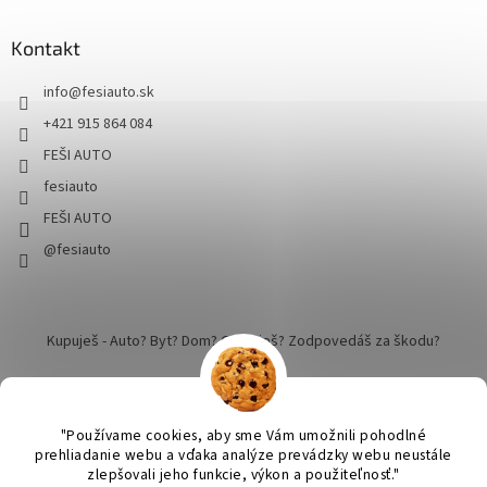
Kontakt
info
@
fesiauto.sk
+421 915 864 084
FEŠI AUTO
fesiauto
FEŠI AUTO
@fesiauto
Kupuješ - Auto? Byt? Dom? Cestuješ? Zodpovedáš za škodu?
"Používame cookies, aby sme Vám umožnili pohodlné
prehliadanie webu a vďaka analýze prevádzky webu neustále
zlepšovali jeho funkcie, výkon a použiteľnosť."
Vytvoril Shoptet