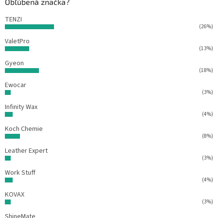
Obľúbená značka?
i
e
TENZI
(26%)
ValetPro
(13%)
Gyeon
(18%)
Ewocar
(3%)
Infinity Wax
(4%)
Koch Chemie
(8%)
Leather Expert
(3%)
Work Stuff
(4%)
KOVAX
(3%)
ShineMate