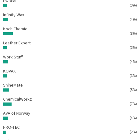
Ewocar
(3%)
Infinity Wax
(4%)
Koch Chemie
(8%)
Leather Expert
(3%)
Work Stuff
(4%)
KOVAX
(3%)
ShineMate
(5%)
ChemicalWorkz
(7%)
AVA of Norway
(4%)
PRO-TEC
(2%)