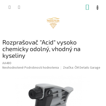
Prejsť
NÁKUP
na
obsah
KOŠÍK
Rozprašovač "Acid" vysoko
chemicky odolný, vhodný na
kyseliny
AA480
Priemerné
Neohodnotené
Podrobnosti hodnotenia
Značka:
ČM Details Garage
hodnotenie
produktu
je
0,0
z
5
hviezdičiek.