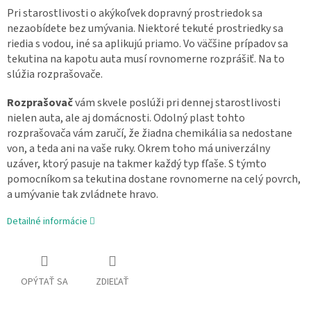
Pri starostlivosti o akýkoľvek dopravný prostriedok sa
nezaobídete bez umývania. Niektoré tekuté prostriedky sa
riedia s vodou, iné sa aplikujú priamo. Vo väčšine prípadov sa
tekutina na kapotu auta musí rovnomerne rozprášiť. Na to
slúžia rozprašovače.
Rozprašovač
vám skvele poslúži pri dennej starostlivosti
nielen auta, ale aj domácnosti. Odolný plast tohto
rozprašovača vám zaručí, že žiadna chemikália sa nedostane
von, a teda ani na vaše ruky. Okrem toho má univerzálny
uzáver, ktorý pasuje na takmer každý typ fľaše. S týmto
pomocníkom sa tekutina dostane rovnomerne na celý povrch,
a umývanie tak zvládnete hravo.
Detailné informácie
OPÝTAŤ SA
ZDIEĽAŤ