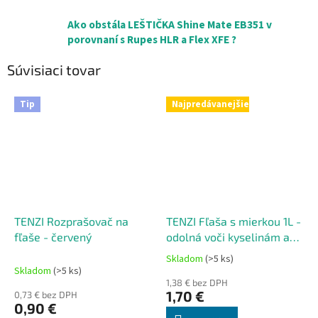
Ako obstála LEŠTIČKA Shine Mate EB351 v
porovnaní s Rupes HLR a Flex XFE ?
Súvisiaci tovar
Tip
Najpredávanejšie
TENZI Rozprašovač na
TENZI Fľaša s mierkou 1L -
fľaše - červený
odolná voči kyselinám a
zásaditým chemikáliám
Skladom
(>5 ks)
Priemerné
Skladom
(>5 ks)
hodnotenie
1,38 € bez DPH
produktu
1,70 €
0,73 € bez DPH
je
0,90 €
5,0