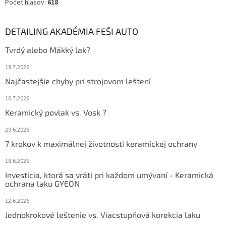
Počet hlasov:
618
DETAILING AKADÉMIA FEŠI AUTO
Tvrdý alebo Mäkký lak?
19.7.2026
Najčastejšie chyby pri strojovom leštení
10.7.2026
Keramický povlak vs. Vosk ?
29.6.2026
7 krokov k maximálnej životnosti keramickej ochrany
18.6.2026
Investícia, ktorá sa vráti pri každom umývaní - Keramická
ochrana laku GYEON
12.6.2026
Jednokrokové leštenie vs. Viacstupňová korekcia laku