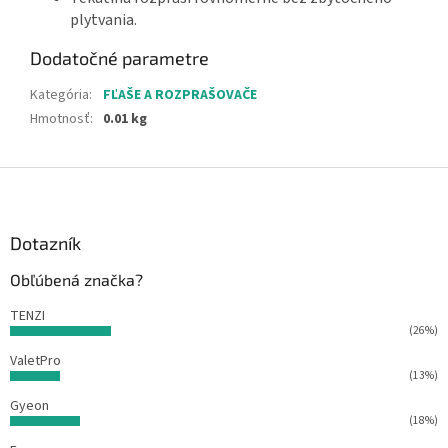
plytvania.
Dodatočné parametre
Kategória
:
FĽAŠE A ROZPRAŠOVAČE
Hmotnosť
:
0.01 kg
Z
á
p
ä
Dotazník
t
Obľúbená značka?
i
e
TENZI
(26%)
ValetPro
(13%)
Gyeon
(18%)