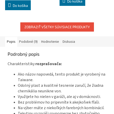
Do košíka
z
Do košíka
5
hviezdičiek.
ZOBRAZIŤ VŠETKY SÚVISIACE PRODUKTY
Popis
Podobné (9)
Hodnotenie
Diskusia
Podrobný popis
Charakteristiky
rozprašovača:
Ako názov napovedá, tento produkt je vyrobený na
Taiwane.
Odolný plast a kvalitné tesnenie zaručí, že žiadna
chemikália neunikne von.
Využijete ho nielen v garáži, ale aj v domácnosti.
Bez problémov ho pripevníte k akejkoľvek fľaši.
Na výber máte z niekoľkých farebných kombinácií.
Tekutinu rozpráši rovnomerne bez zbytočného