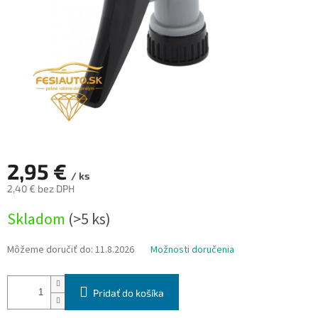
2,95 €
/ ks
2,40 € bez DPH
Jednotková
Skladom
(>5 ks)
cena:
Môžeme doručiť do:
11.8.2026
Možnosti doručenia
Pridať do košíka