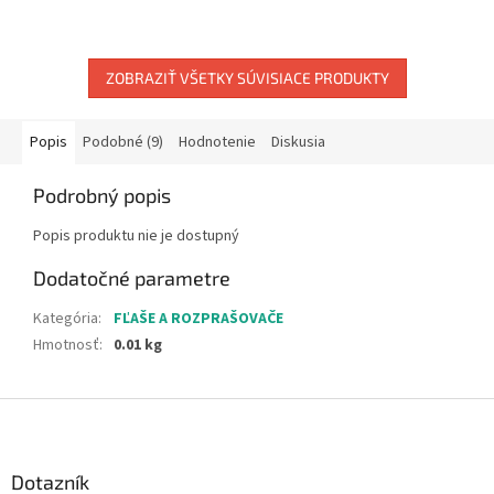
ZOBRAZIŤ VŠETKY SÚVISIACE PRODUKTY
Popis
Podobné (9)
Hodnotenie
Diskusia
Podrobný popis
Popis produktu nie je dostupný
Dodatočné parametre
Kategória
:
FĽAŠE A ROZPRAŠOVAČE
Hmotnosť
:
0.01 kg
Z
á
p
ä
Dotazník