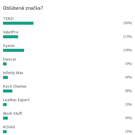
t
Obľúbená značka?
i
e
TENZI
(26%)
ValetPro
(13%)
Gyeon
(18%)
Ewocar
(3%)
Infinity Wax
(4%)
Koch Chemie
(8%)
Leather Expert
(3%)
Work Stuff
(4%)
KOVAX
(3%)