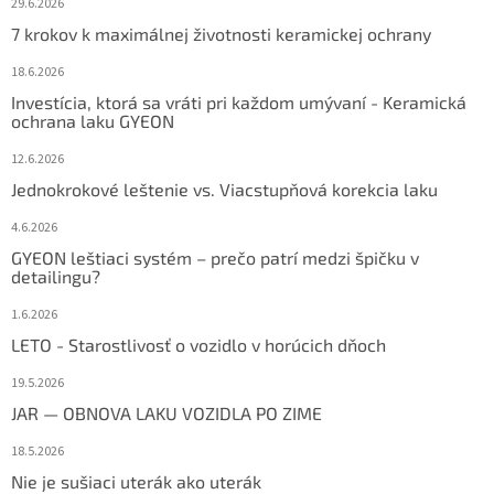
29.6.2026
7 krokov k maximálnej životnosti keramickej ochrany
18.6.2026
Investícia, ktorá sa vráti pri každom umývaní - Keramická
ochrana laku GYEON
12.6.2026
Jednokrokové leštenie vs. Viacstupňová korekcia laku
4.6.2026
GYEON leštiaci systém – prečo patrí medzi špičku v
detailingu?
1.6.2026
LETO - Starostlivosť o vozidlo v horúcich dňoch
19.5.2026
JAR — OBNOVA LAKU VOZIDLA PO ZIME
18.5.2026
Nie je sušiaci uterák ako uterák