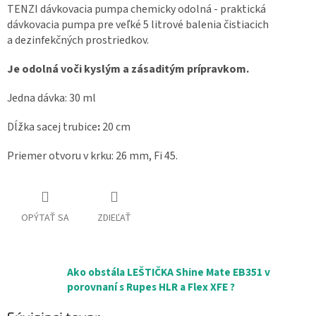
TENZI dávkovacia pumpa chemicky odolná - praktická
dávkovacia pumpa pre veľké 5 litrové balenia čistiacich
a dezinfekčných prostriedkov.
Je odolná voči kyslým a zásaditým prípravkom.
Jedna dávka: 30 ml
Dĺžka sacej trubice
:
20 cm
Priemer otvoru v krku: 26 mm,
Fi 45.
OPÝTAŤ SA
ZDIEĽAŤ
Ako obstála LEŠTIČKA Shine Mate EB351 v
porovnaní s Rupes HLR a Flex XFE ?