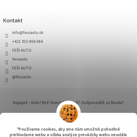
Kontakt
info
@
fesiauto.sk
+421 915 864 084
FEŠI AUTO
fesiauto
FEŠI AUTO
@fesiauto
Kupuješ - Auto? Byt? Dom? Cestuješ? Zodpovedáš za škodu?
"Používame cookies, aby sme Vám umožnili pohodlné
prehliadanie webu a vďaka analýze prevádzky webu neustále