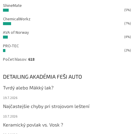
ShineMate
(5%)
ChemicalWorkz
(7%)
AVA of Norway
(4%)
PRO-TEC
(2%)
Počet hlasov:
618
DETAILING AKADÉMIA FEŠI AUTO
Tvrdý alebo Mäkký lak?
19.7.2026
Najčastejšie chyby pri strojovom leštení
10.7.2026
Keramický povlak vs. Vosk ?