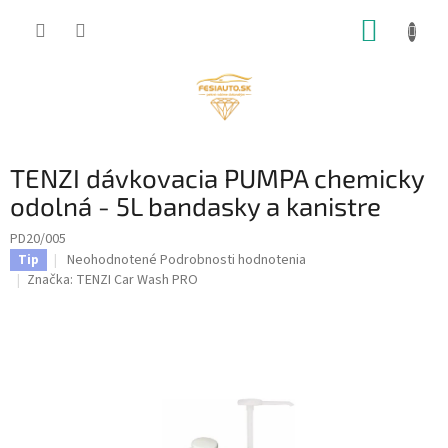
Prejsť
NÁKUP
na
obsah
KOŠÍK
TENZI dávkovacia PUMPA chemicky
odolná - 5L bandasky a kanistre
PD20/005
Priemerné
Neohodnotené
Podrobnosti hodnotenia
Tip
hodnotenie
Značka:
TENZI Car Wash PRO
produktu
je
0,0
z
5
hviezdičiek.