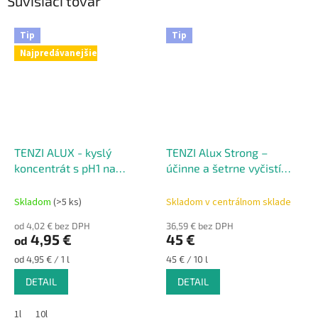
Súvisiaci tovar
Tip
Tip
Najpredávanejšie
TENZI ALUX - kyslý
TENZI Alux Strong –
koncentrát s pH1 na
účinne a šetrne vyčistí
čistenie kolies
hliník a jeho zliatiny
a hliníkových diskov
Skladom
(>5 ks)
Skladom v centrálnom sklade
od 4,02 € bez DPH
36,59 € bez DPH
4,95 €
45 €
od
Jednotková
Jednotková
od 4,95 € / 1 l
45 € / 10 l
cena:
cena:
DETAIL
DETAIL
1l
10l