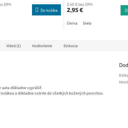
bez DPH
2,40 € bez DPH
2,95 €
Do košíka
D
čierna
biela
Videá (1)
Hodnotenie
Diskusia
Dod
Kate
Hmot
ér auta dôkladne vyprášiť.
krovlákna a dôkladne votrite do všetkých kožených povrchov.