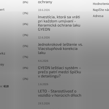
ochrany
(8%)
Hodnoteni
ert
Napíšte n
18.6.2026
(3%)
Adresa
Investícia, ktorá sa vráti
pri každom umývaní -
(4%)
Keramická ochrana laku
GYEON
(3%)
12.6.2026
Jednokrokové leštenie vs.
(5%)
Viacstupňová korekcia
laku
orkz
(7%)
4.6.2026
way
GYEON leštiaci systém –
(4%)
prečo patrí medzi špičku
v detailingu?
(2%)
1.6.2026
ov:
618
LETO - Starostlivosť o
vozidlo v horúcich dňoch
19.5.2026