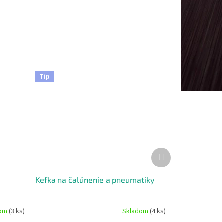
Tip
Ďalší
produkt
Kefka na čalúnenie a pneumatiky
dom
(3 ks)
Skladom
(4 ks)