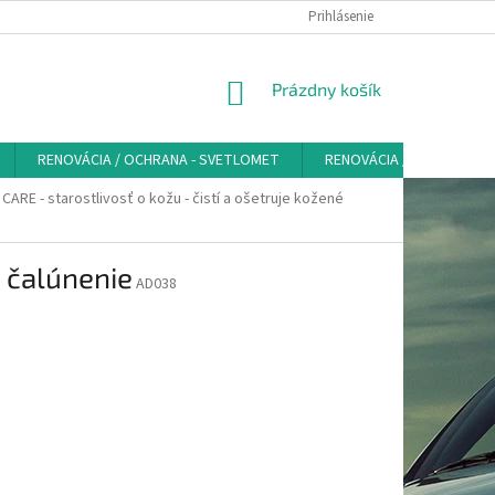
VŠEOBECNÉ OBCHODNÉ PODMIENKY - SPOTREBITEĽ
Prihlásenie
PRAVIDLÁ SPRAC
NÁKUPNÝ
Prázdny košík
KOŠÍK
RENOVÁCIA / OCHRANA - SVETLOMET
RENOVÁCIA / OCHRANA K
ARE - starostlivosť o kožu - čistí a ošetruje kožené
é čalúnenie
AD038