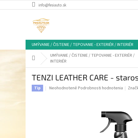
Prejsť
info@fesiauto.sk
na
obsah
UMÝVANIE / ČISTENIE / TEPOVANIE - EXTERIÉR / INTERIÉR
UMÝVANIE / ČISTENIE / TEPOVANIE - EXTERIÉR /
Domov
INTERIÉR
TENZI LEATHER CARE - starostl
Priemerné
Neohodnotené
Podrobnosti hodnotenia
Znač
Tip
hodnotenie
produktu
je
0,0
z
5
hviezdičiek.