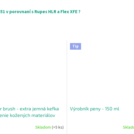
1 v porovnaní s Rupes HLR a Flex XFE ?
Tip
r brush - extra jemná kefka
Výrobník peny - 150 ml
tenie kožených materiálov
Skladom
(>5 ks)
Skla