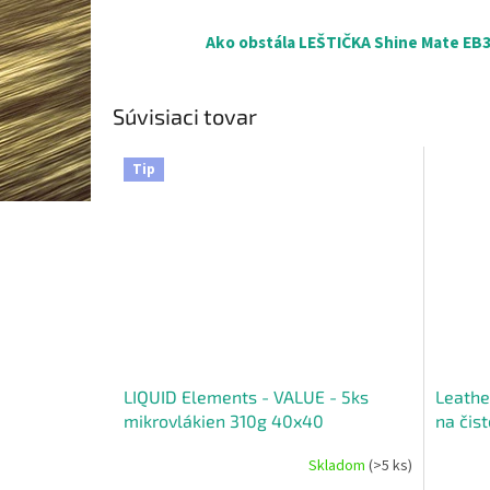
Ako obstála LEŠTIČKA Shine Mate EB35
Súvisiaci tovar
Tip
LIQUID Elements - VALUE - 5ks
Leathe
mikrovlákien 310g 40x40
na čis
Skladom
(>5 ks)