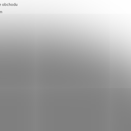
e obchodu
ám