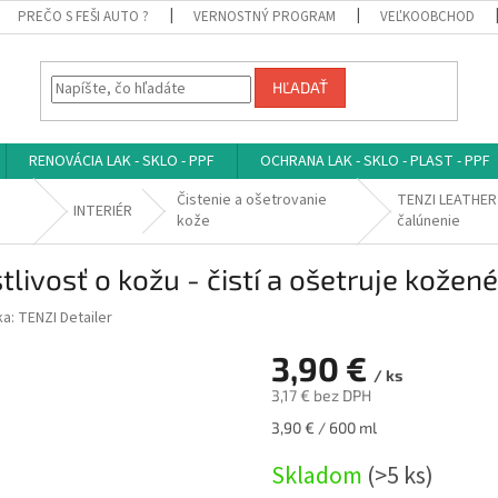
PREČO S FEŠI AUTO ?
VERNOSTNÝ PROGRAM
VEĽKOOBCHOD
HĽADAŤ
RENOVÁCIA LAK - SKLO - PPF
OCHRANA LAK - SKLO - PLAST - PPF
Čistenie a ošetrovanie
TENZI LEATHER C
INTERIÉR
kože
čalúnenie
ivosť o kožu - čistí a ošetruje kožen
ka:
TENZI Detailer
3,90 €
/ ks
3,17 € bez DPH
Jednotková
3,90 € / 600 ml
cena:
Skladom
(>5 ks)