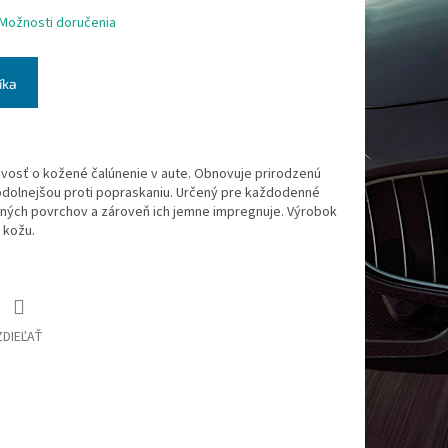
Možnosti doručenia
íka
ivosť o kožené čalúnenie v aute. Obnovuje prirodzenú
 odolnejšou proti popraskaniu. Určený pre každodenné
ných povrchov a zároveň ich jemne impregnuje. Výrobok
 kožu.
ZDIEĽAŤ