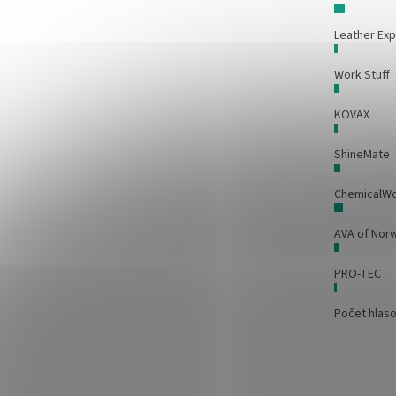
Leather Exp
Work Stuff
KOVAX
ShineMate
ChemicalW
AVA of Nor
PRO-TEC
Počet hlas