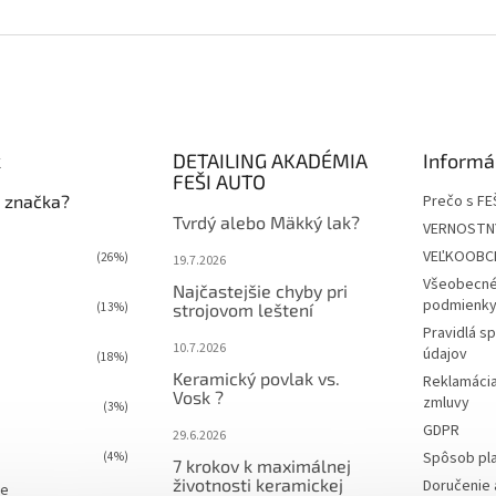
k
DETAILING AKADÉMIA
Informá
FEŠI AUTO
 značka?
Prečo s FE
Tvrdý alebo Mäkký lak?
VERNOSTN
VEĽKOOBC
(26%)
19.7.2026
Všeobecné
Najčastejšie chyby pri
podmienky 
(13%)
strojovom leštení
Pravidlá s
10.7.2026
údajov
(18%)
Keramický povlak vs.
Reklamácia
Vosk ?
zmluvy
(3%)
GDPR
29.6.2026
Spôsob pl
(4%)
7 krokov k maximálnej
životnosti keramickej
Doručenie 
ie