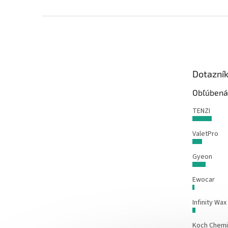
Z
á
p
ä
t
Dotazní
i
e
Obľúbená
TENZI
ValetPro
Gyeon
Ewocar
Infinity Wax
Koch Chem