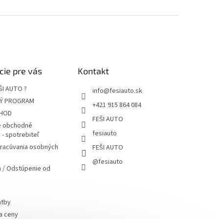
cie pre vás
Kontakt
ŠI AUTO ?
info
@
fesiauto.sk
Ý PROGRAM
+421 915 864 084
HOD
FEŠI AUTO
 obchodné
fesiauto
- spotrebiteľ
pracúvania osobných
FEŠI AUTO
@fesiauto
 / Odstúpenie od
atby
a ceny