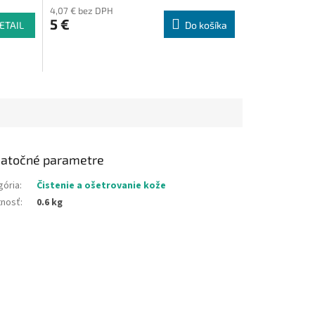
4,07 € bez DPH
5 €
ETAIL
Do košíka
atočné parametre
gória
:
Čistenie a ošetrovanie kože
nosť
:
0.6 kg