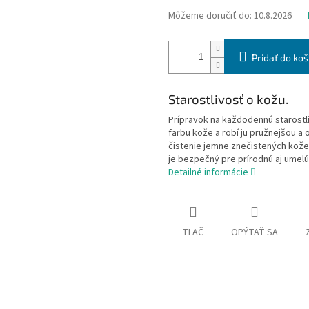
Môžeme doručiť do:
10.8.2026
Pridať do koš
Starostlivosť o kožu.
Prípravok na každodennú starostl
farbu kože a robí ju pružnejšou a
čistenie jemne znečistených kože
je bezpečný pre prírodnú aj umelú
Detailné informácie
TLAČ
OPÝTAŤ SA