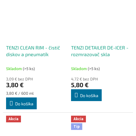
TENZI CLEAN RIM - čistič
TENZI DETAILER DE-ICER -
diskov a pneumatík
rozmrazovač skla
Skladom
(>5 ks)
Skladom
(>5 ks)
3,09 € bez DPH
4,72 € bez DPH
3,80 €
5,80 €
Jednotková
3,80 € / 600 ml
Do košíka
cena:
Do košíka
Akcia
Akcia
Tip