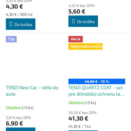
3,50 € bez DPH
produktu
4,30 €
4,55 € bez DPH
je
5,60 €
5,0
Jednotková
4,30 € / 600 ml
z
cena:
Do košíka
Do košíka
5
hviezdičiek.
Tip
Akcia
Najpredávanejšie
45,90 €
–10 %
TENZI New Car - vôňa do
TENZI QUARTZ COAT - set
auta
pre dlhodobú ochranu laku
2x100ml
Skladom
(>5 ks)
Priemerné
Skladom
(>5 ks)
hodnotenie
33,58 € bez DPH
produktu
41,30 €
5,61 € bez DPH
je
6,90 €
5,0
Jednotková
41,30 € / 1 ks
cena: