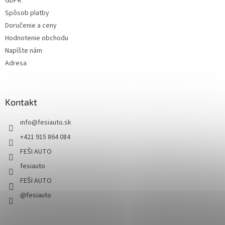
GDPR
Spôsob platby
Doručenie a ceny
Hodnotenie obchodu
Napíšte nám
Adresa
Kontakt
info
@
fesiauto.sk
+421 915 864 084
FEŠI AUTO
fesiauto
FEŠI AUTO
@fesiauto