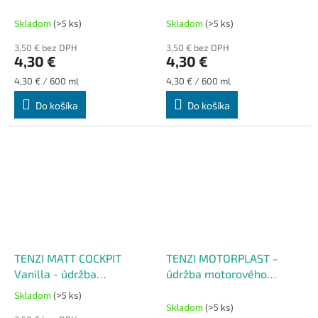
komponentov
plastových komponentov
Skladom
(>5 ks)
Skladom
(>5 ks)
3,50 € bez DPH
3,50 € bez DPH
4,30 €
4,30 €
Jednotková
Jednotková
4,30 € / 600 ml
4,30 € / 600 ml
cena:
cena:
Do košíka
Do košíka
TENZI MATT COCKPIT
TENZI MOTORPLAST -
Vanilla - údržba
údržba motorového
plastových komponentov
priestoru
Skladom
(>5 ks)
Priemerné
Skladom
(>5 ks)
hodnotenie