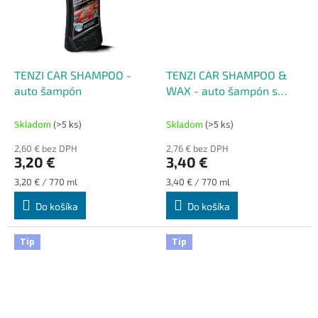
TENZI CAR SHAMPOO -
TENZI CAR SHAMPOO &
auto šampón
WAX - auto šampón s
VOSKOM
Skladom
(>5 ks)
Skladom
(>5 ks)
2,60 € bez DPH
2,76 € bez DPH
3,20 €
3,40 €
Jednotková
Jednotková
3,20 € / 770 ml
3,40 € / 770 ml
cena:
cena:
Do košíka
Do košíka
Tip
Tip