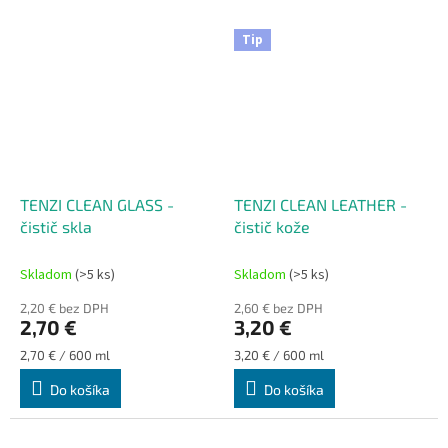
Tip
TENZI CLEAN GLASS -
TENZI CLEAN LEATHER -
čistič skla
čistič kože
Skladom
(>5 ks)
Skladom
(>5 ks)
2,20 € bez DPH
2,60 € bez DPH
2,70 €
3,20 €
Jednotková
Jednotková
2,70 € / 600 ml
3,20 € / 600 ml
cena:
cena:
Do košíka
Do košíka