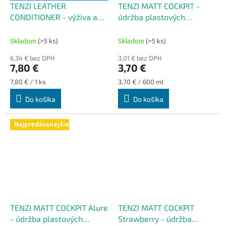
TENZI LEATHER
TENZI MATT COCKPIT -
CONDITIONER - výživa a
údržba plastových
impregnácia kože
komponentov
Skladom
(>5 ks)
Skladom
(>5 ks)
6,34 € bez DPH
3,01 € bez DPH
7,80 €
3,70 €
Jednotková
Jednotková
7,80 € / 1 ks
3,70 € / 600 ml
cena:
cena:
Do košíka
Do košíka
Najpredávanejšie
TENZI MATT COCKPIT Alure
TENZI MATT COCKPIT
- údržba plastových
Strawberry - údržba