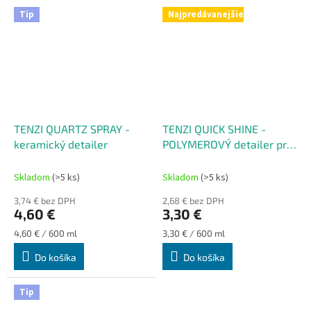
Tip
Najpredávanejšie
TENZI QUARTZ SPRAY -
TENZI QUICK SHINE -
keramický detailer
POLYMEROVÝ detailer pre
rýchly lesk
Skladom
(>5 ks)
Skladom
(>5 ks)
3,74 € bez DPH
2,68 € bez DPH
4,60 €
3,30 €
Jednotková
Jednotková
4,60 € / 600 ml
3,30 € / 600 ml
cena:
cena:
Do košíka
Do košíka
Tip