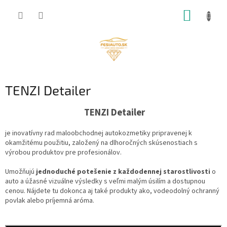
Prejsť
NÁKUP
na
obsah
KOŠÍK
TENZI Detailer
TENZI Detailer
je inovatívny rad maloobchodnej autokozmetiky pripravenej k
okamžitému použitiu, založený na dlhoročných skúsenostiach s
výrobou produktov pre profesionálov.
Umožňujú
jednoduché potešenie z každodennej starostlivosti
o
auto a úžasné vizuálne výsledky s veľmi malým úsilím a dostupnou
cenou. Nájdete tu dokonca aj také produkty ako, vodeodolný ochranný
povlak alebo príjemná aróma.