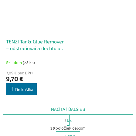
TENZI Tar & Glue Remover
– odstraňovača dechtu a
lepidla
Skladom
(>5 ks)
7,89 € bez DPH
9,70 €
Do košíka
NAČÍTAŤ ĎALŠIE 3
S
1
2
t
O
r
30
položiek celkom
v
á