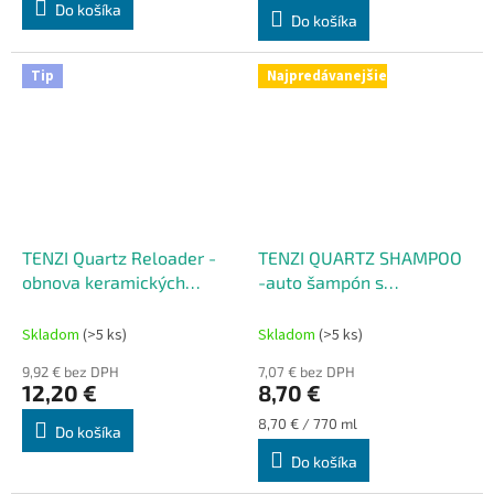
z
Do košíka
Do košíka
5
hviezdičiek.
Tip
Najpredávanejšie
TENZI Quartz Reloader -
TENZI QUARTZ SHAMPOO
obnova keramických
-auto šampón s
povlakov
KERAMICKOU OCHRANOU
Skladom
(>5 ks)
Skladom
(>5 ks)
9,92 € bez DPH
7,07 € bez DPH
12,20 €
8,70 €
Jednotková
8,70 € / 770 ml
Do košíka
cena:
Do košíka