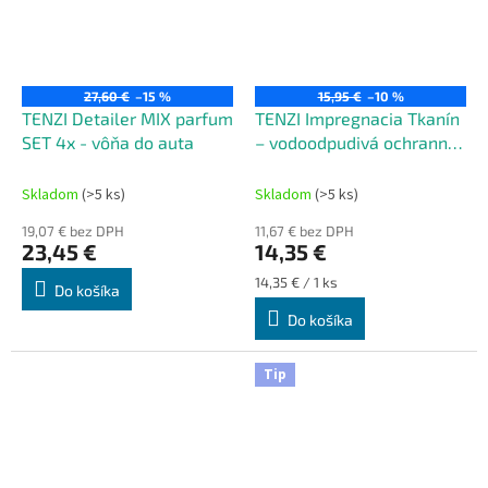
27,60 €
–15 %
15,95 €
–10 %
TENZI Detailer MIX parfum
TENZI Impregnacia Tkanín
SET 4x - vôňa do auta
– vodoodpudivá ochranná
vrstva pre tkaniny
Skladom
(>5 ks)
Skladom
(>5 ks)
19,07 € bez DPH
11,67 € bez DPH
23,45 €
14,35 €
Jednotková
14,35 € / 1 ks
Do košíka
cena:
Do košíka
Tip