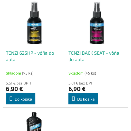
V
n
ý
i
p
e
i
p
s
r
p
o
r
d
o
u
d
k
TENZI 625HP - vôňa do
TENZI BACK SEAT - vôňa
u
t
auta
do auta
k
o
t
v
Skladom
(>5 ks)
Skladom
(>5 ks)
o
5,61 € bez DPH
5,61 € bez DPH
v
6,90 €
6,90 €
Do košíka
Do košíka