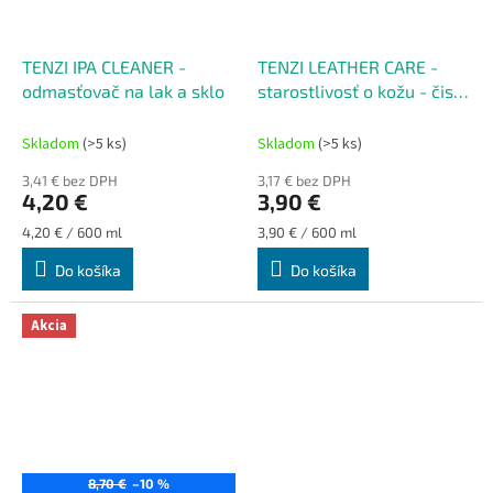
TENZI IPA CLEANER -
TENZI LEATHER CARE -
odmasťovač na lak a sklo
starostlivosť o kožu - čistí
a ošetruje kožené
čalúnenie
Skladom
(>5 ks)
Skladom
(>5 ks)
3,41 € bez DPH
3,17 € bez DPH
4,20 €
3,90 €
Jednotková
Jednotková
4,20 € / 600 ml
3,90 € / 600 ml
cena:
cena:
Do košíka
Do košíka
Akcia
8,70 €
–10 %