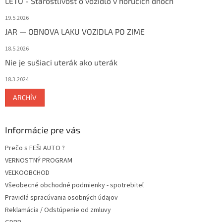
LETO - Starostlivosť o vozidlo v horúcich dňoch
19.5.2026
JAR — OBNOVA LAKU VOZIDLA PO ZIME
18.5.2026
Nie je sušiaci uterák ako uterák
18.3.2024
ARCHÍV
Informácie pre vás
Prečo s FEŠI AUTO ?
VERNOSTNÝ PROGRAM
VEĽKOOBCHOD
Všeobecné obchodné podmienky - spotrebiteľ
Pravidlá spracúvania osobných údajov
Reklamácia / Odstúpenie od zmluvy