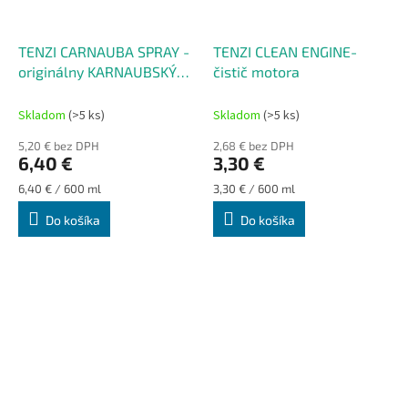
TENZI CARNAUBA SPRAY -
TENZI CLEAN ENGINE-
originálny KARNAUBSKÝ
čistič motora
vosk
Skladom
(>5 ks)
Skladom
(>5 ks)
5,20 € bez DPH
2,68 € bez DPH
6,40 €
3,30 €
Jednotková
Jednotková
6,40 € / 600 ml
3,30 € / 600 ml
cena:
cena:
Do košíka
Do košíka