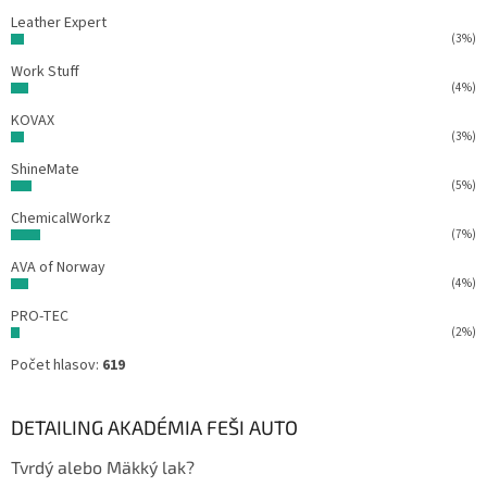
Leather Expert
(3%)
Work Stuff
(4%)
KOVAX
(3%)
ShineMate
(5%)
ChemicalWorkz
(7%)
AVA of Norway
(4%)
PRO-TEC
(2%)
Počet hlasov:
619
DETAILING AKADÉMIA FEŠI AUTO
Tvrdý alebo Mäkký lak?