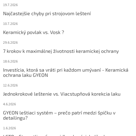
19.7.2026
Najčastejšie chyby pri strojovom leštení
10.7.2026
Keramický povlak vs. Vosk ?
29.6.2026
7 krokov k maximálnej životnosti keramickej ochrany
18.6.2026
Investícia, ktorá sa vráti pri každom umývaní - Keramická
ochrana laku GYEON
12.6.2026
Jednokrokové leštenie vs. Viacstupňová korekcia laku
4.6.2026
GYEON leštiaci systém – prečo patrí medzi špičku v
detailingu?
1.6.2026