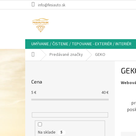
Prejsť
info@fesiauto.sk
na
obsah
UMÝVANIE / ČISTENIE / TEPOVANIE - EXTERIÉR / INTERIÉR
Domov
Predávané značky
GEKO
B
GEK
o
č
Cena
Webová
n
ý
5
€
40
€
p
pr
a
posk
n
e
l
Na sklade
5
R