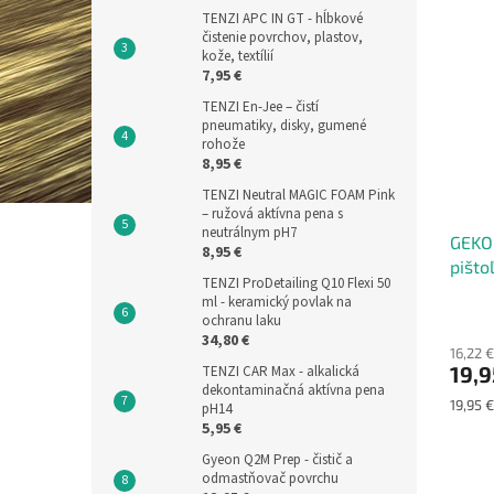
TENZI APC IN GT - hĺbkové
čistenie povrchov, plastov,
kože, textílií
7,95 €
TENZI En-Jee – čistí
pneumatiky, disky, gumené
rohože
8,95 €
TENZI Neutral MAGIC FOAM Pink
– ružová aktívna pena s
neutrálnym pH7
GEKO 
8,95 €
pišto
TENZI ProDetailing Q10 Flexi 50
ml - keramický povlak na
ochranu laku
34,80 €
16,22 
19,9
TENZI CAR Max - alkalická
dekontaminačná aktívna pena
Jednot
19,95 €
pH14
cena:
5,95 €
Gyeon Q2M Prep - čistič a
odmastňovač povrchu