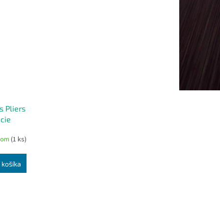
s Pliers
cie
iou +
dom
(1 ks)
ích
 košíka