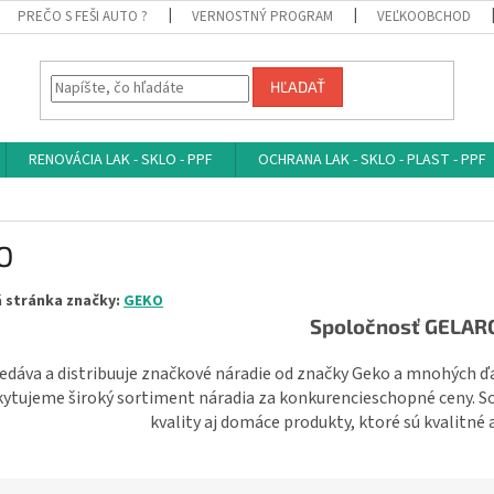
PREČO S FEŠI AUTO ?
VERNOSTNÝ PROGRAM
VEĽKOOBCHOD
HĽADAŤ
RENOVÁCIA LAK - SKLO - PPF
OCHRANA LAK - SKLO - PLAST - PPF
O
 stránka značky:
GEKO
Spoločnosť GELAR
edáva a distribuuje značkové náradie od značky Geko a mnohých 
ytujeme široký sortiment náradia za konkurencieschopné ceny. S
kvality aj domáce produkty, ktoré sú kvalitné 