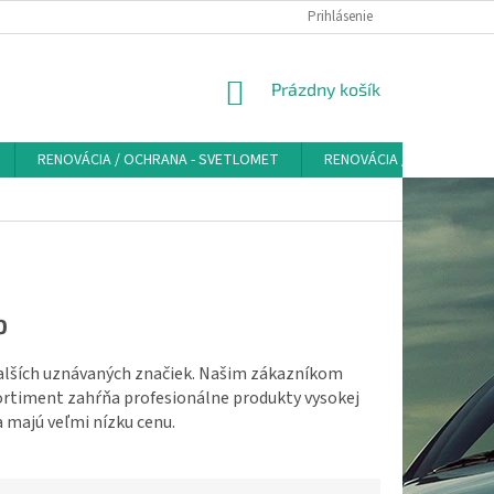
VŠEOBECNÉ OBCHODNÉ PODMIENKY - SPOTREBITEĽ
Prihlásenie
PRAVIDLÁ SPRAC
NÁKUPNÝ
Prázdny košík
KOŠÍK
RENOVÁCIA / OCHRANA - SVETLOMET
RENOVÁCIA / OCHRANA K
O
ďalších uznávaných značiek. Našim zákazníkom
ortiment zahŕňa profesionálne produkty vysokej
a majú veľmi nízku cenu.