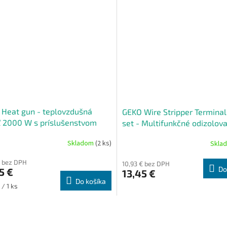
Heat gun - teplovzdušná
GEKO Wire Stripper Terminal
ľ 2000 W s príslušenstvom
set - Multifunkčné odizolova
kliešte s krimpovacou funkc
Skladom
(2 ks)
Skla
sada konektorov a sťahovac
pások
€ bez DPH
10,93 € bez DPH
Do
5 €
13,45 €
Do košíka
ková
 / 1 ks
O
v