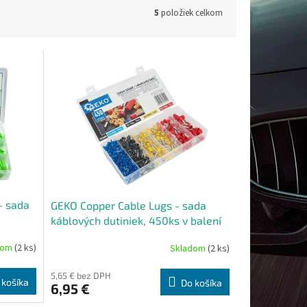
5
položiek celkom
- sada
GEKO Copper Cable Lugs - sada
káblových dutiniek, 450ks v balení
dom
(2 ks)
Skladom
(2 ks)
5,65 € bez DPH
 košíka
Do košíka
6,95 €