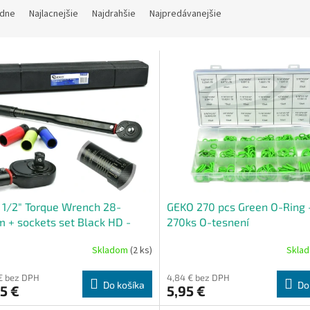
dne
Najlacnejšie
Najdrahšie
Najpredávanejšie
1/2" Torque Wrench 28-
GEKO 270 pcs Green O-Ring 
 + sockets set Black HD -
270ks O-tesnení
ntový kľúč 28–210 Nm s
Skladom
(2 ks)
Skla
tavcami
€ bez DPH
4,84 € bez DPH
Do košíka
Do
5 €
5,95 €