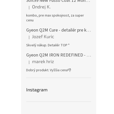
Soft99 New Fusso Coat 12 Months Wax Light 200 g - syntetický vosk + Fusso Coat Speed&Barrier 500 ml - syntetický vosk
Ondrej K.
|
Hodnotenie produktu je 5 z 5 hviezdičiek.
kombo, pre max spokojnost, za super
cenu
Gyeon Q2M Cure - detailér pre keramické ochrany s prímesou SiO2
Jozef Kuric
|
Hodnotenie produktu je 5 z 5 hviezdičiek.
Skvelý nákup. Detailér TOP "
Gyeon Q2M IRON REDEFINED - odstraňovač vzdušnej hrdze
marek hriz
|
Hodnotenie produktu je 5 z 5 hviezdičiek.
Dobrý produkt. Vyššia cena👎
Instagram