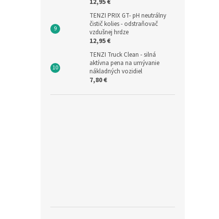
12,95 €
TENZI PRIX GT- pH neutrálny
čistič kolies - odstraňovač
vzdušnej hrdze
12,95 €
TENZI Truck Clean - silná
aktívna pena na umývanie
nákladných vozidiel
7,80 €