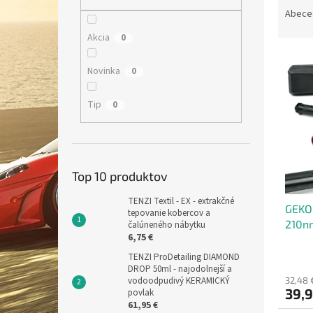
a
Abece
d
Akcia
0
e
V
n
Novinka
0
ý
i
p
e
i
p
Tip
0
s
r
p
o
r
d
o
u
Top 10 produktov
d
k
u
t
TENZI Textil - EX - extrakčné
GEKO 
k
o
tepovanie kobercov a
210nm
t
čalúneného nábytku
v
6,75 €
mome
o
nads
v
TENZI ProDetailing DIAMOND
DROP 50ml - najodolnejší a
vodoodpudivý KERAMICKÝ
32,48 
39,9
povlak
61,95 €