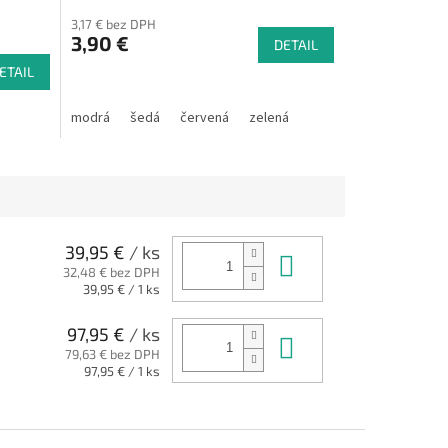
3,17 € bez DPH
3,90 €
DETAIL
ETAIL
modrá
šedá
červená
zelená
39,95 €
/ ks
Do košíka
32,48 € bez DPH
Jednotková
39,95 € / 1 ks
cena:
97,95 €
/ ks
Do košíka
79,63 € bez DPH
Jednotková
97,95 € / 1 ks
cena: