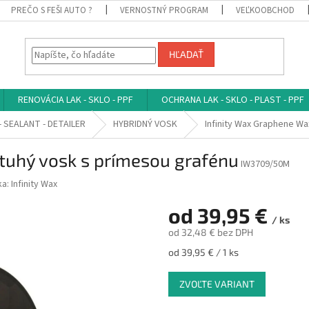
PREČO S FEŠI AUTO ?
VERNOSTNÝ PROGRAM
VEĽKOOBCHOD
HĽADAŤ
RENOVÁCIA LAK - SKLO - PPF
OCHRANA LAK - SKLO - PLAST - PPF
- SEALANT - DETAILER
HYBRIDNÝ VOSK
Infinity Wax Graphene Wa
 tuhý vosk s prímesou grafénu
IW3709/50M
ka:
Infinity Wax
od
39,95 €
/ ks
od
32,48 €
bez DPH
Jednotková
od 39,95 € / 1 ks
cena:
ZVOĽTE VARIANT