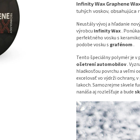
Infinity Wax Graphene Wa
tuhých voskov, obsahujúca r
Neustály vývoj a hľadanie nov
výrobcu
Infinity Wax
. Ponúka
perfektného vosku s keramik
podobe vosku s
grafénom
.
Tento špeciálny polymér je v
ošetrení automobilov
. Vyzn
hladkosťou povrchu a veľmi o
excelovať vo výdrži ochrany, 
lakoch. Samozrejme skvele fun
nanáša aj rozlešťuje a bude
sk