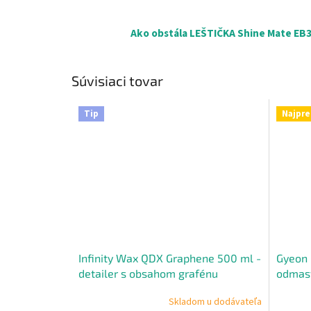
Ako obstála LEŠTIČKA Shine Mate EB35
Súvisiaci tovar
Tip
Najpre
Infinity Wax QDX Graphene 500 ml -
Gyeon 
detailer s obsahom grafénu
odmas
Skladom u dodávateľa
Priemer