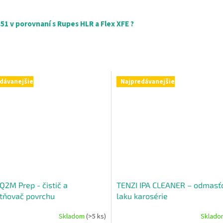
1 v porovnaní s Rupes HLR a Flex XFE ?
dávanejšie
Najpredávanejšie
Q2M Prep - čistič a
TENZI IPA CLEANER – odmasť
tňovač povrchu
laku karosérie
Skladom
(>5 ks)
Sklad
né