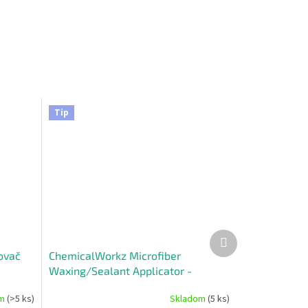
Tip
Ďalší
produkt
ovač
ChemicalWorkz Microfiber
Waxing/Sealant Applicator -
mikrovláknový aplikátor, 2ks v
om
(>5 ks)
Skladom
(5 ks)
balení