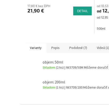
hodnote
17,80 € bez DPH
od 10,53
produkt
21,90 €
12,
od
DETAIL
je
5,0
Jednotk
od 12,95
z
cena:
5
500ml
hviezdič
Varianty
Popis
Podobné (7)
Videá (1
objem: 50ml
Skladom
(2 ks)
| IW3709/50M
Môžeme doručiť 
objem: 200ml
Skladom
(1 ks)
| IW3709/200
Môžeme doručiť 
Z