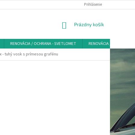
VŠEOBECNÉ OBCHODNÉ PODMIENKY - SPOTREBITEĽ
Prihlásenie
PRAVIDLÁ SPRAC
NÁKUPNÝ
Prázdny košík
KOŠÍK
RENOVÁCIA / OCHRANA - SVETLOMET
RENOVÁCIA / OCHRANA K
x - tuhý vosk s prímesou grafénu