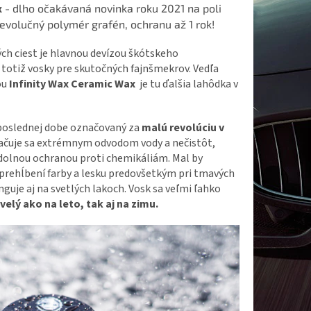
x
- dlho očakávaná novinka roku 2021 na poli
evolučný polymér grafén, ochranu až 1 rok!
ých ciest je hlavnou devízou škótskeho
 totiž vosky pre skutočných fajnšmekrov. Vedľa
ou
Infinity Wax Ceramic Wax
je tu ďalšia lahôdka v
 poslednej dobe označovaný za
malú revolúciu v
ačuje sa extrémnym odvodom vody a nečistôt,
dolnou ochranou proti chemikáliám. Mal by
v prehĺbení farby a lesku predovšetkým pri tmavých
guje aj na svetlých lakoch. Vosk sa veľmi ľahko
velý ako na leto, tak aj na zimu.