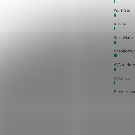
Work Stuff
KOVAX
ShineMate
ChemicalW
AVA of Nor
PRO-TEC
Počet hlas