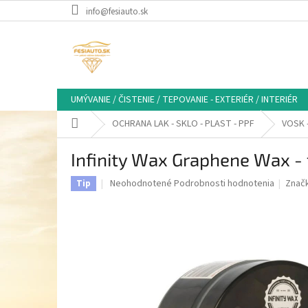
Prejsť
info@fesiauto.sk
na
obsah
UMÝVANIE / ČISTENIE / TEPOVANIE - EXTERIÉR / INTERIÉR
Domov
OCHRANA LAK - SKLO - PLAST - PPF
VOSK 
Infinity Wax Graphene Wax -
Priemerné
Neohodnotené
Podrobnosti hodnotenia
Znač
Tip
hodnotenie
produktu
je
0,0
z
5
hviezdičiek.