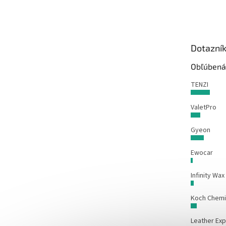
á
p
ä
t
Dotazní
i
e
Obľúbená
TENZI
ValetPro
Gyeon
Ewocar
Infinity Wax
Koch Chem
Leather Exp