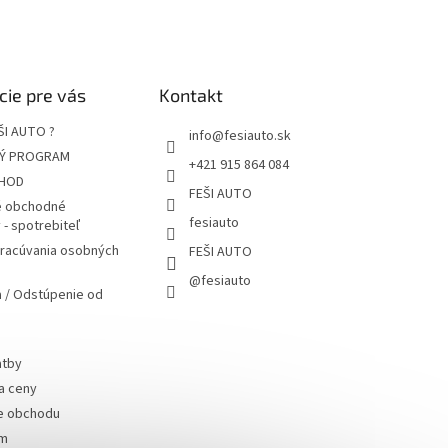
cie pre vás
Kontakt
ŠI AUTO ?
info
@
fesiauto.sk
Ý PROGRAM
+421 915 864 084
HOD
FEŠI AUTO
 obchodné
fesiauto
- spotrebiteľ
pracúvania osobných
FEŠI AUTO
@fesiauto
 / Odstúpenie od
atby
a ceny
e obchodu
ám