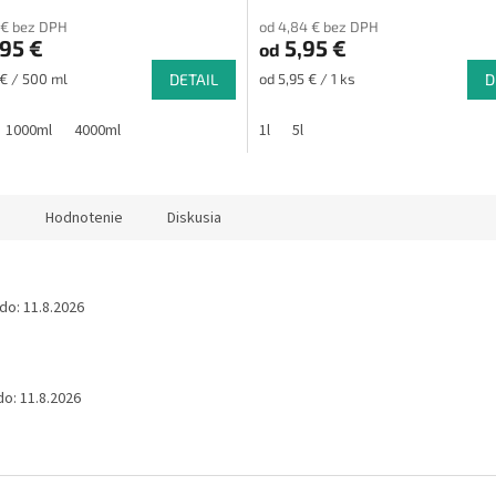
nie
 € bez DPH
od 4,84 € bez DPH
u
95 €
5,95 €
od
ová
Jednotková
 € / 500 ml
DETAIL
od 5,95 € / 1 ks
D
cena:
1000ml
4000ml
1l
5l
iek.
)
Hodnotenie
Diskusia
do:
11.8.2026
do:
11.8.2026