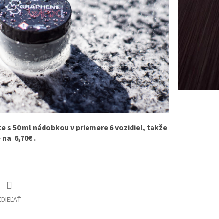
e s 50 ml nádobkou v priemere 6 vozidiel, takže
 na 6,70€
.
ZDIEĽAŤ