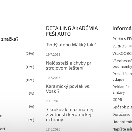
k
DETAILING AKADÉMIA
Informá
FEŠI AUTO
 značka?
Prečo s FE
Tvrdý alebo Mäkký lak?
VERNOSTN
VEĽKOOBC
(26%)
19.7.2026
Všeobecné
Najčastejšie chyby pri
podmienky 
(13%)
strojovom leštení
Pravidlá s
10.7.2026
údajov
(18%)
Keramický povlak vs.
Reklamácia
Vosk ?
zmluvy
(3%)
GDPR
29.6.2026
Spôsob pl
(4%)
7 krokov k maximálnej
životnosti keramickej
Doručenie 
ie
ochrany
(8%)
Hodnoteni
ert
Napíšte n
18.6.2026