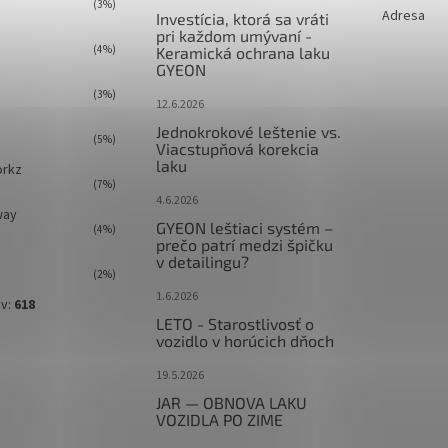
(3%)
Adresa
Investícia, ktorá sa vráti
pri každom umývaní -
(4%)
Keramická ochrana laku
GYEON
(3%)
12.6.2026
Jednokrokové leštenie vs.
(5%)
Viacstupňová korekcia
laku
orkz
(7%)
4.6.2026
way
GYEON leštiaci systém –
(4%)
prečo patrí medzi špičku
v detailingu?
(2%)
1.6.2026
ov:
618
LETO - Starostlivosť o
vozidlo v horúcich dňoch
19.5.2026
JAR — OBNOVA LAKU
VOZIDLA PO ZIME