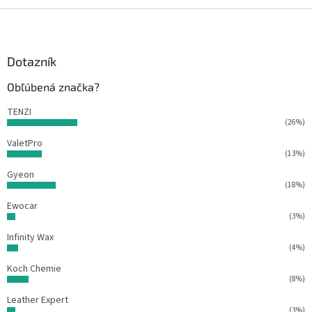
Z
á
p
ä
Dotazník
t
Obľúbená značka?
i
e
TENZI
(26%)
ValetPro
(13%)
Gyeon
(18%)
Ewocar
(3%)
Infinity Wax
(4%)
Koch Chemie
(8%)
Leather Expert
(3%)