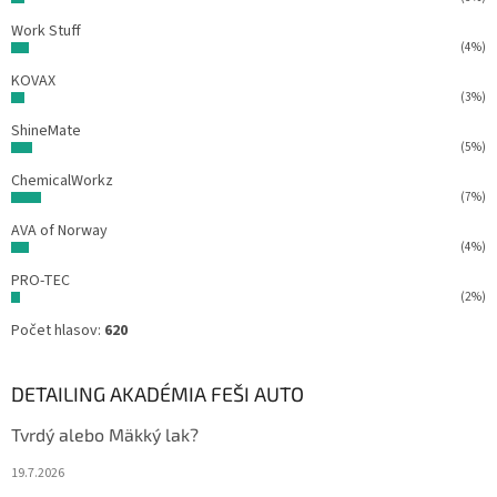
Work Stuff
(4%)
KOVAX
(3%)
ShineMate
(5%)
ChemicalWorkz
(7%)
AVA of Norway
(4%)
PRO-TEC
(2%)
Počet hlasov:
620
DETAILING AKADÉMIA FEŠI AUTO
Tvrdý alebo Mäkký lak?
19.7.2026