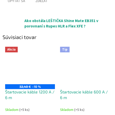
OPÝTAŤ SA
ZDIEĽAŤ
Ako obstála LEŠTIČKA Shine Mate EB351 v
porovnaní s Rupes HLR a Flex XFE ?
Súvisiaci tovar
Akcia
Tip
32,40 €
–10 %
Štartovacie káble 1200 A /
Štartovacie káble 600 A /
6 m
6 m
Skladom
(>5 ks)
Skladom
(>5 ks)