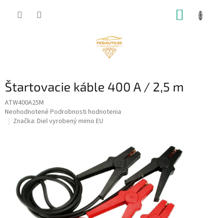
Prejsť
NÁKUP
na
obsah
KOŠÍK
Štartovacie káble 400 A / 2,5 m
ATW400A25M
Priemerné
Neohodnotené
Podrobnosti hodnotenia
hodnotenie
Značka:
Diel vyrobený mimo EU
produktu
je
0,0
z
5
hviezdičiek.