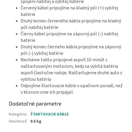
spojení nabitej a vybitej batérie
Červený kábel pripojíme na kladný pól (+) vybitej
batérie
Druhý koniec červeného kábla pripojíme na kladný
pól nabitej batérie
Čierny kábel pripojíme na záporný pól (-) nabitej
batérie
Druhý koniec čierneho kábla pripojíme na záporný
pól (-) vybitej batérie
Necháme takto pripojené aspoň 10 minút s
naštartovaným motorom, kedy sa vybitá batéria
aspoň čiastočne nabije. Naštartujeme druhé auto s
vybitou batériu
Odpojíme štartovacie káble v opačnom poradí, než
v ktorom sme ich pripájali
Dodatočné parametre
Kategória
:
ŠTARTOVACIE KÁBLE
Hmotnosť
:
0.5 kg