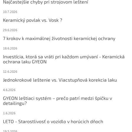
Najčastejšie chyby pri strojovom leštení
10.7.2026
Keramický povlak vs. Vosk ?
29.6.2026
7 krokov k maximálnej životnosti keramickej ochrany
18.6.2026
Investícia, ktorá sa vráti pri každom umývaní - Keramická
ochrana laku GYEON
12.6.2026
Jednokrokové leštenie vs. Viacstupňová korekcia laku
4.6.2026
GYEON leštiaci systém – prečo patrí medzi špičku v
detailingu?
1.6.2026
LETO - Starostlivosť o vozidlo v horúcich dňoch
19.5.2026