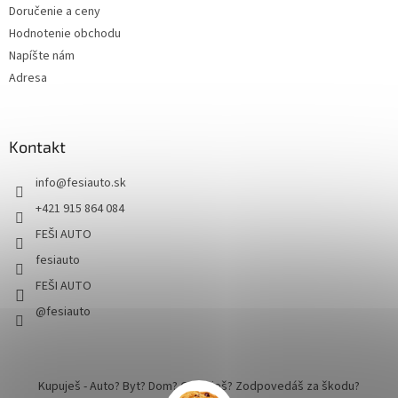
Doručenie a ceny
Hodnotenie obchodu
Napíšte nám
Adresa
Kontakt
info
@
fesiauto.sk
+421 915 864 084
FEŠI AUTO
fesiauto
FEŠI AUTO
@fesiauto
Kupuješ - Auto? Byt? Dom? Cestuješ? Zodpovedáš za škodu?