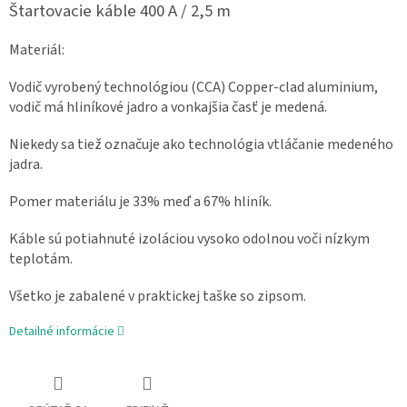
Štartovacie káble 400 A / 2,5 m
Materiál:
Vodič vyrobený technológiou (CCA) Copper-clad aluminium,
vodič má hliníkové jadro a vonkajšia časť je medená.
Niekedy sa tiež označuje ako technológia vtláčanie medeného
jadra.
Pomer materiálu je 33% meď a 67% hliník.
Káble sú potiahnuté izoláciou vysoko odolnou voči nízkym
teplotám.
Všetko je zabalené v praktickej taške so zipsom.
Detailné informácie