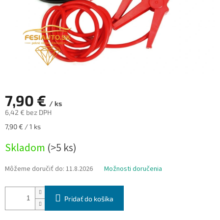
7,90 €
/ ks
6,42 € bez DPH
Jednotková
7,90 € / 1 ks
cena:
Skladom
(>5 ks)
Môžeme doručiť do:
11.8.2026
Možnosti doručenia
Pridať do košíka