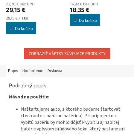
23,70 € bez DPH
14,92 € bez DPH
29,15 €
18,35 €
Jednotková
29,15 € / 1 ks
Do košíka
cena:
Do košíka
ZOBRAZIŤ VŠETKY SÚVISIACE PRODUKTY
Popis
Hodnotenie
Diskusia
Podrobný popis
Návod na použitie:
Naštartujeme auto, z ktorého budeme štartovať
(teda auto s nabitou batériou). Pri pripojení na
vybitú batériu by mohlo dôjsť k vybitiu aj nabitej
batérie vplyvom prúdového šoku, ktorý nastane pri