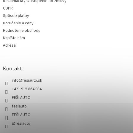
Reklamácia / Odstúpenie od zmluvy
GDPR
Spôsob platby
Doručenie a ceny
Hodnotenie obchodu
Napíšte nám
Adresa
Kontakt
info
@
fesiauto.sk
+421 915 864 084
FEŠI AUTO
fesiauto
FEŠI AUTO
@fesiauto