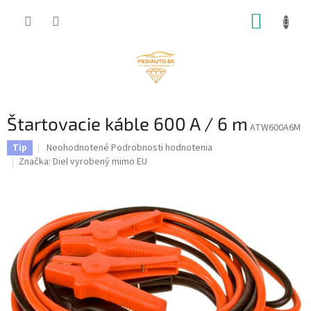
Prejsť
NÁKUP
na
obsah
KOŠÍK
Štartovacie káble 600 A / 6 m
ATW600A6M
Priemerné
Neohodnotené
Podrobnosti hodnotenia
Tip
hodnotenie
Značka:
Diel vyrobený mimo EU
produktu
je
0,0
z
5
hviezdičiek.