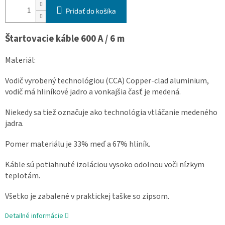
Pridať do košíka
Štartovacie káble 600 A / 6 m
Materiál:
Vodič vyrobený technológiou (CCA) Copper-clad aluminium,
vodič má hliníkové jadro a vonkajšia časť je medená.
Niekedy sa tiež označuje ako technológia vtláčanie medeného
jadra.
Pomer materiálu je 33% meď a 67% hliník.
Káble sú potiahnuté izoláciou vysoko odolnou voči nízkym
teplotám.
Všetko je zabalené v praktickej taške so zipsom.
Detailné informácie