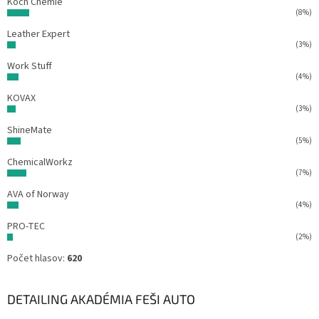
Koch Chemie
(8%)
Leather Expert
(3%)
Work Stuff
(4%)
KOVAX
(3%)
ShineMate
(5%)
ChemicalWorkz
(7%)
AVA of Norway
(4%)
PRO-TEC
(2%)
Počet hlasov:
620
DETAILING AKADÉMIA FEŠI AUTO