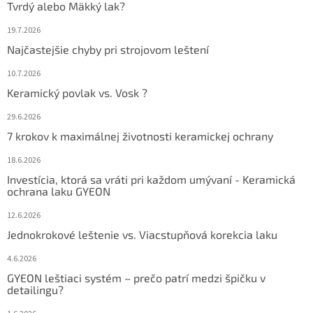
Tvrdý alebo Mäkký lak?
19.7.2026
Najčastejšie chyby pri strojovom leštení
10.7.2026
Keramický povlak vs. Vosk ?
29.6.2026
7 krokov k maximálnej životnosti keramickej ochrany
18.6.2026
Investícia, ktorá sa vráti pri každom umývaní - Keramická
ochrana laku GYEON
12.6.2026
Jednokrokové leštenie vs. Viacstupňová korekcia laku
4.6.2026
GYEON leštiaci systém – prečo patrí medzi špičku v
detailingu?