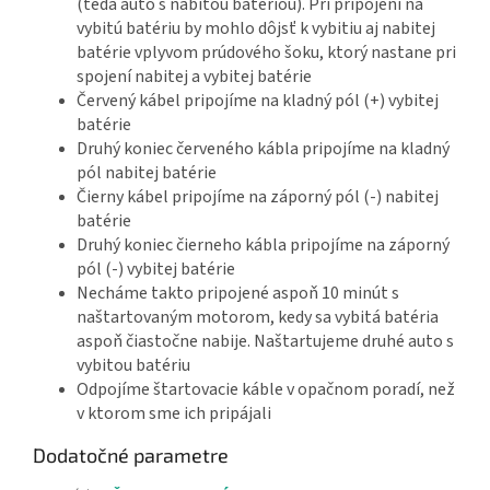
(teda auto s nabitou batériou). Pri pripojení na
vybitú batériu by mohlo dôjsť k vybitiu aj nabitej
batérie vplyvom prúdového šoku, ktorý nastane pri
spojení nabitej a vybitej batérie
Červený kábel pripojíme na kladný pól (+) vybitej
batérie
Druhý koniec červeného kábla pripojíme na kladný
pól nabitej batérie
Čierny kábel pripojíme na záporný pól (-) nabitej
batérie
Druhý koniec čierneho kábla pripojíme na záporný
pól (-) vybitej batérie
Necháme takto pripojené aspoň 10 minút s
naštartovaným motorom, kedy sa vybitá batéria
aspoň čiastočne nabije. Naštartujeme druhé auto s
vybitou batériu
Odpojíme štartovacie káble v opačnom poradí, než
v ktorom sme ich pripájali
Dodatočné parametre