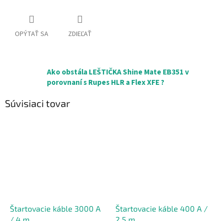
OPÝTAŤ SA
ZDIEĽAŤ
Ako obstála LEŠTIČKA Shine Mate EB351 v
porovnaní s Rupes HLR a Flex XFE ?
Súvisiaci tovar
Štartovacie káble 3000 A
Štartovacie káble 400 A /
/ 4 m
2,5 m