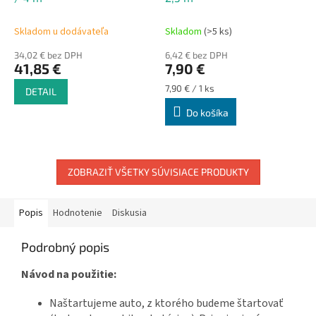
Skladom u dodávateľa
Skladom
(>5 ks)
34,02 € bez DPH
6,42 € bez DPH
41,85 €
7,90 €
Jednotková
7,90 € / 1 ks
DETAIL
cena:
Do košíka
ZOBRAZIŤ VŠETKY SÚVISIACE PRODUKTY
Popis
Hodnotenie
Diskusia
Podrobný popis
Návod na použitie:
Naštartujeme auto, z ktorého budeme štartovať