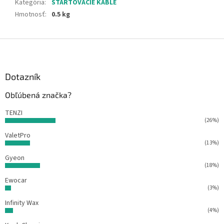
Kategória
:
ŠTARTOVACIE KÁBLE
Hmotnosť
:
0.5 kg
Z
á
p
ä
Dotazník
t
Obľúbená značka?
i
e
TENZI
(26%)
ValetPro
(13%)
Gyeon
(18%)
Ewocar
(3%)
Infinity Wax
(4%)