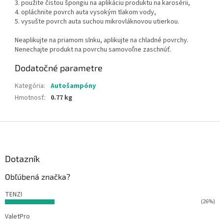
3.
použite čistou špongiu na aplikáciu produktu na karosérii,
4.
opláchnite povrch auta vysokým tlakom vody,
5.
vysušte povrch auta suchou mikrovláknovou utierkou.
Neaplikujte na priamom slnku, aplikujte na chladné povrchy.
Nenechajte produkt na povrchu samovoľne zaschnúť.
Dodatočné parametre
Kategória
:
Autošampóny
Hmotnosť
:
0.77 kg
Z
á
p
ä
Dotazník
t
Obľúbená značka?
i
e
TENZI
(26%)
ValetPro