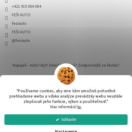
+421 915 864 084
FEŠI AUTO
fesiauto
FEŠI AUTO
@fesiauto
Kupuješ - Auto? Byt? Dom? Cestuješ? Zodpovedáš za škodu?
"Používame cookies, aby sme Vám umožnili pohodlné
prehliadanie webu a vďaka analýze prevádzky webu neustále
zlepšovali jeho funkcie, výkon a použiteľnosť."
Vytvoril Shoptet
Viac informácií
tu
.
Súhlasím
SPRACUJEME a ODOŠLEME do 24 hodín v pracovný deň. Praktický
Copyright 2026
FEŠI AUTO - pekné robíme dokonalým
. Všetky
DARČEK ku KAŽDEJ objednávke nad 50€. Nákup nad 60€ DOPRAVA
práva vyhradené.
Upraviť nastavenie cookies
cez SPS balíkovo ZADARMO.
Nastavenie