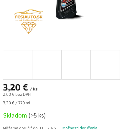
3,20 €
/ ks
2,60 € bez DPH
Jednotková
3,20 € / 770 ml
cena:
Skladom
(>5 ks)
Môžeme doručiť do:
11.8.2026
Možnosti doručenia