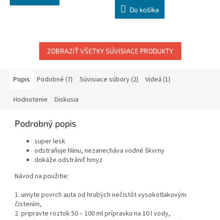
cena:
Do košíka
ZOBRAZIŤ VŠETKY SÚVISIACE PRODUKTY
Popis
Podobné (7)
Súvisiace súbory (2)
Videá (1)
Hodnotenie
Diskusia
Podrobný popis
super lesk
odstraňuje hlinu, nezanecháva vodné škvrny
dokáže odstrániť hmyz
Návod na použitie:
1.
umyte povrch auta od hrubých nečistôt vysokotlakovým
čistením,
2.
pripravte
roztok 50 – 100 ml prípravku na 10 l vody,