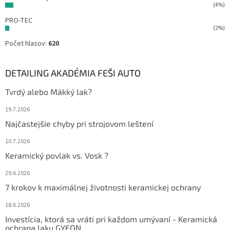
(4%)
PRO-TEC
(2%)
Počet hlasov:
620
DETAILING AKADÉMIA FEŠI AUTO
Tvrdý alebo Mäkký lak?
19.7.2026
Najčastejšie chyby pri strojovom leštení
10.7.2026
Keramický povlak vs. Vosk ?
29.6.2026
7 krokov k maximálnej životnosti keramickej ochrany
18.6.2026
Investícia, ktorá sa vráti pri každom umývaní - Keramická
ochrana laku GYEON