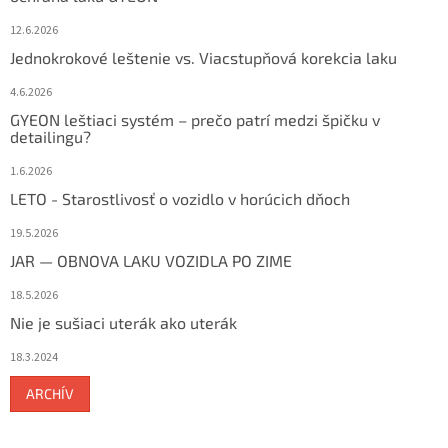
12.6.2026
Jednokrokové leštenie vs. Viacstupňová korekcia laku
4.6.2026
GYEON leštiaci systém – prečo patrí medzi špičku v
detailingu?
1.6.2026
LETO - Starostlivosť o vozidlo v horúcich dňoch
19.5.2026
JAR — OBNOVA LAKU VOZIDLA PO ZIME
18.5.2026
Nie je sušiaci uterák ako uterák
18.3.2024
ARCHÍV