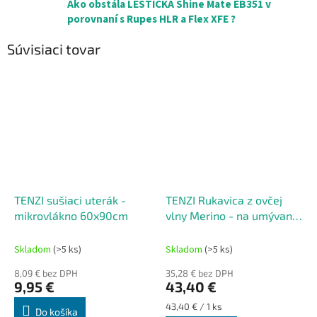
Ako obstála LEŠTIČKA Shine Mate EB351 v
porovnaní s Rupes HLR a Flex XFE ?
Súvisiaci tovar
TENZI sušiaci uterák -
TENZI Rukavica z ovčej
mikrovlákno 60x90cm
vlny Merino - na umývanie
karosérie
Skladom
(>5 ks)
Skladom
(>5 ks)
8,09 € bez DPH
35,28 € bez DPH
9,95 €
43,40 €
Jednotková
43,40 € / 1 ks
Do košíka