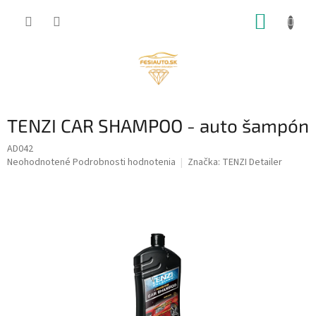
Prejsť
NÁKUP
na
obsah
KOŠÍK
TENZI CAR SHAMPOO - auto šampón
AD042
Priemerné
Neohodnotené
Podrobnosti hodnotenia
Značka:
TENZI Detailer
hodnotenie
produktu
je
0,0
z
5
hviezdičiek.