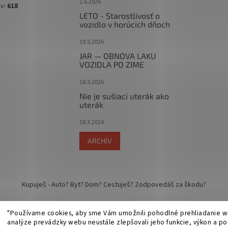
1.6.2026
ov:
618
LETO - Starostlivosť o
vozidlo v horúcich dňoch
19.5.2026
JAR — OBNOVA LAKU
VOZIDLA PO ZIME
18.5.2026
Nie je sušiaci uterák ako
uterák
18.3.2024
ARCHÍV
Kupuješ - Auto? Byt? Dom? Cestuješ? Zodpovedáš za škodu?
"Používame cookies, aby sme Vám umožnili pohodlné prehliadanie w
analýze prevádzky webu neustále zlepšovali jeho funkcie, výkon a pou