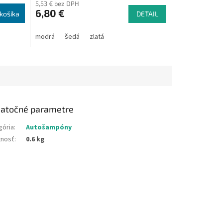
5,53 € bez DPH
6,80 €
košíka
DETAIL
modrá
šedá
zlatá
atočné parametre
gória
:
Autošampóny
nosť
:
0.6 kg