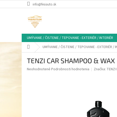
Prejsť
info@fesiauto.sk
na
obsah
UMÝVANIE / ČISTENIE / TEPOVANIE - EXTERIÉR / INTERIÉR
Domov
UMÝVANIE / ČISTENIE / TEPOVANIE - EXTERIÉR / 
TENZI CAR SHAMPOO & WAX 
Priemerné
Neohodnotené
Podrobnosti hodnotenia
Značka:
TENZI 
hodnotenie
produktu
je
0,0
z
5
hviezdičiek.