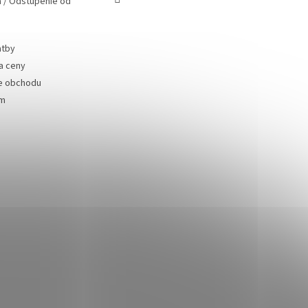
 / Odstúpenie od
atby
a ceny
e obchodu
ám