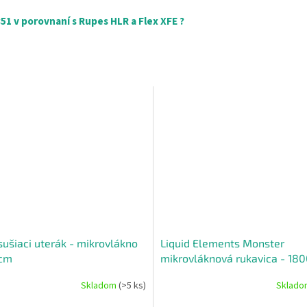
1 v porovnaní s Rupes HLR a Flex XFE ?
sušiaci uterák - mikrovlákno
Liquid Elements Monster
cm
mikrovláknová rukavica - 1
Skladom
(>5 ks)
Sklad