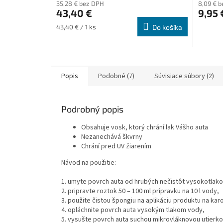
35,28 € bez DPH
8,09 € 
43,40 €
9,95 
Jednotková
43,40 € / 1 ks
Do košíka
cena:
Popis
Podobné (7)
Súvisiace súbory (2)
Podrobný popis
Obsahuje vosk, ktorý chrání lak Vášho auta
Nezanechává škvrny
Chrání pred UV žiarením
Návod na použitie:
1.
umyte povrch auta od hrubých nečistôt vysokotlak
2.
pripravte
roztok 50 – 100 ml prípravku na 10 l vody,
3.
použite čistou špongiu na aplikáciu produktu na karo
4.
opláchnite povrch auta vysokým tlakom vody,
5.
vysušte povrch auta suchou mikrovláknovou utierko