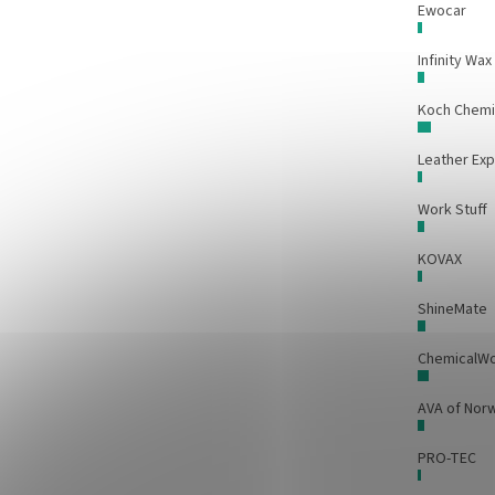
Ewocar
Infinity Wax
Koch Chem
Leather Exp
Work Stuff
KOVAX
ShineMate
ChemicalW
AVA of Nor
PRO-TEC