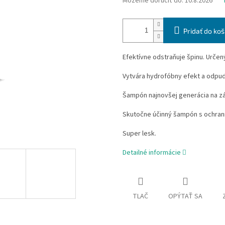
Môžeme doručiť do:
10.8.2026
Pridať do koš
Efektívne odstraňuje špinu. Určen
Vytvára hydrofóbny efekt a odpud
Šampón najnovšej generácia na zá
Skutočne účinný šampón s ochranný
Super lesk.
Detailné informácie
TLAČ
OPÝTAŤ SA