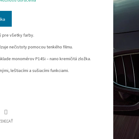
Možnosti doručenia
íka
ý pre všetky farby.
zuje nečistoty pomocou tenkého filmu.
klade monomérov P14Si – nano kremičitá zložka.
mi, leštiacími a sušiacími funkciami.
ZDIEĽAŤ