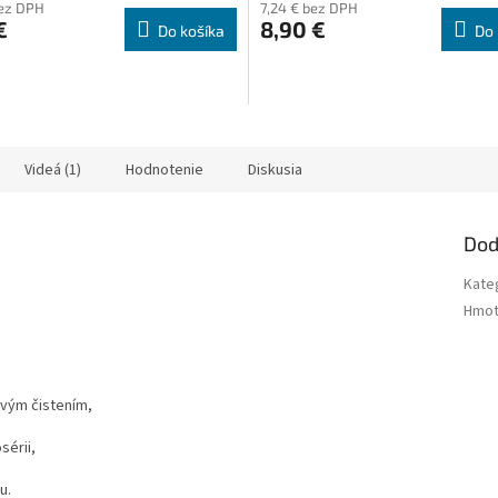
bez DPH
7,24 € bez DPH
€
8,90 €
Do košíka
Do 
Videá (1)
Hodnotenie
Diskusia
Dod
Kate
Hmot
ovým čistením,
sérii,
u.