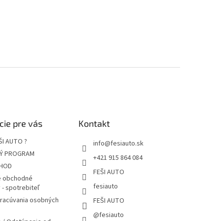
cie pre vás
Kontakt
ŠI AUTO ?
info
@
fesiauto.sk
Ý PROGRAM
+421 915 864 084
HOD
FEŠI AUTO
 obchodné
fesiauto
- spotrebiteľ
pracúvania osobných
FEŠI AUTO
@fesiauto