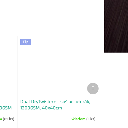
Tip
Ďalší
produkt
Dual DryTwister+ - sušiaci uterák,
800GSM
1200GSM, 40x40cm
om
(>5 ks)
Skladom
(3 ks)