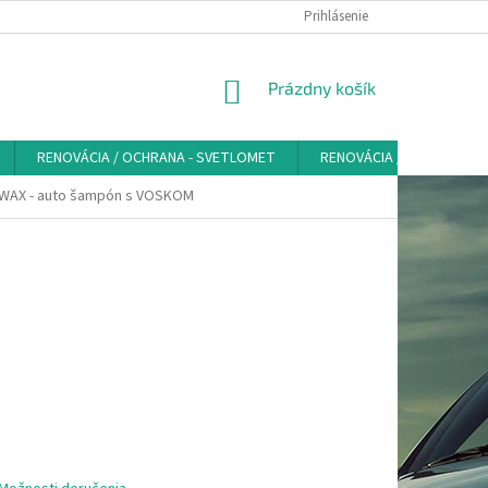
VŠEOBECNÉ OBCHODNÉ PODMIENKY - SPOTREBITEĽ
Prihlásenie
PRAVIDLÁ SPRAC
NÁKUPNÝ
Prázdny košík
KOŠÍK
RENOVÁCIA / OCHRANA - SVETLOMET
RENOVÁCIA / OCHRANA K
WAX - auto šampón s VOSKOM