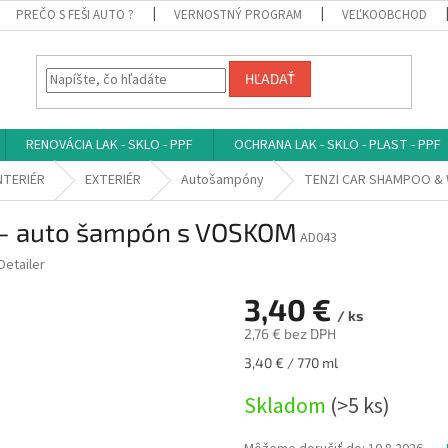
PREČO S FEŠI AUTO ?
VERNOSTNÝ PROGRAM
VEĽKOOBCHOD
HĽADAŤ
RENOVÁCIA LAK - SKLO - PPF
OCHRANA LAK - SKLO - PLAST - PPF
INTERIÉR
EXTERIÉR
Autošampóny
TENZI CAR SHAMPOO & 
- auto šampón s VOSKOM
AD043
Detailer
3,40 €
/ ks
2,76 € bez DPH
Jednotková
3,40 € / 770 ml
cena:
Skladom
(>5 ks)