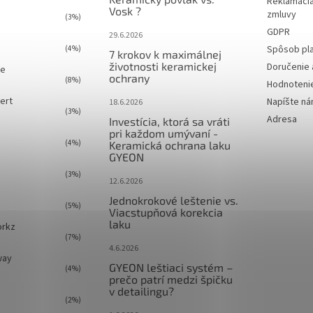
Reklamácia
Vosk ?
zmluvy
(3%)
GDPR
29.6.2026
Spôsob pl
(4%)
7 krokov k maximálnej
životnosti keramickej
Doručenie 
ie
ochrany
(8%)
Hodnoteni
ert
Napíšte n
18.6.2026
(3%)
Adresa
Investícia, ktorá sa vráti
pri každom umývaní -
(4%)
Keramická ochrana laku
GYEON
(3%)
12.6.2026
Jednokrokové leštenie vs.
(5%)
Viacstupňová korekcia
laku
orkz
(7%)
4.6.2026
way
GYEON leštiaci systém –
(4%)
prečo patrí medzi špičku
v detailingu?
(2%)