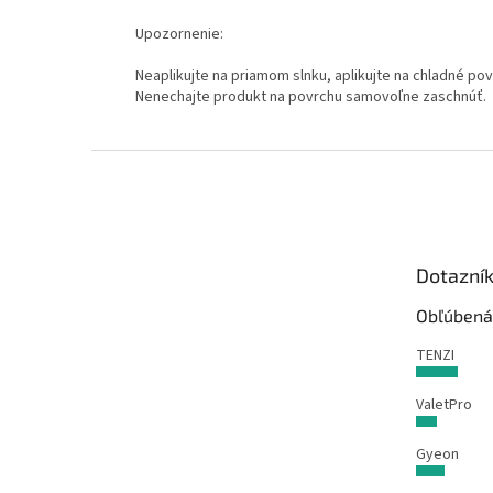
Upozornenie:
Neaplikujte na priamom slnku, aplikujte na chladné pov
Nenechajte produkt na povrchu samovoľne zaschnúť.
Z
á
p
ä
t
Dotazní
i
e
Obľúbená
TENZI
ValetPro
Gyeon